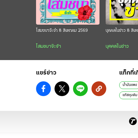
โสมชบาจ๊ะจ๋า 8 สิงหาคม 2569
บุคคลในข่าว 8 สิ
โสมชบาจ๊ะจ๋า
บุคคลในข่าว
แชร์ข่าว
แท็กที่เ
น้ำมันแพง
แก๊สหุงต้ม