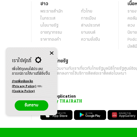
ข่าว
เนื้อ
พระราชสำนัก
ทั่วไทย
รายง
ในกระแส
การเมือง
คอลัม
นโยบายรัฐ
ต่างประเทศ
ดวง
อาชญากรรม
ยานยนต์
นิยาย
ราคาทองคำ
ความยั่งยืน
Podc
มัลติม
เราใช้คุ้กกี้
เกี่ยวกับไทยรัฐ
กิจกรรม
ร่วมงานกับเรา
เกี่ยวกับไทยรัฐ
มูลนิธิไทยรัฐ
ศูนย์ข้อ
เพื่อให้ทุกคนได้ประสบ
เงื่อนไขข้อตกลงการใช้บริการ
ติดต่อเรา
ติดต่อโฆษณา
การณ์การใช้งานที่ดียิ่งขึ้น
อ่านเพิ่มเติมคลิก
(Privacy Policy)
และ
(Cookie Policy)
Application
My THAIRATH
รับทราบ