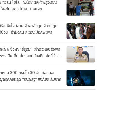
 "ฮลุน โซโล่" ถึงไทย ผลผ่าพิสูจน์ยัน
วใจ-ล้มเหลว ไม่พบบาดแผล
่รัสเซียใจสลาย จัดอาลัยลูก 2 คน ถูก
อ้ป๋อง" ฆ่าฝังดิน สแกนไม่มีศพเพิ่ม
นผิด 6 ข้อหา "ธีรุตม์" เจ้าตัวหลบสื่อพบ
รวจ ปัดเอี่ยวโกงสอบท้องถิ่น จ่อบี้รํ่ารวย
กปกติ
็กหมด 300 กรมใน 30 วัน ล้อมคอก
อมูลบุคคลหลุด "อนุดิษฐ์" ขยี้ภัยระดับชาติ