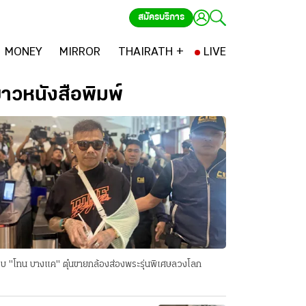
สมัครบริการ
MONEY
MIRROR
THAIRATH +
LIVE
่าวหนังสือพิมพ์
บ "โทน บางแค" ตุ๋นขายกล้องส่องพระรุ่นพิเศษลวงโลก