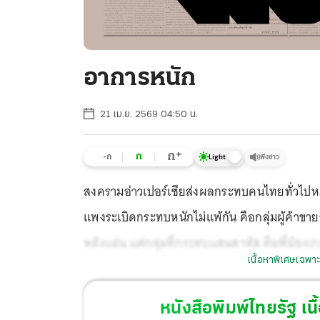
อาการหนัก
21 เม.ย. 2569 04:50 น.
+
ก
ก
-ก
ฟังข่าว
Light
สงครามอ่าวเปอร์เซียส่งผลกระทบคนไทยทั่วไปหม
แพงระเบิดกระทบหนักไม่แพ้กัน คือกลุ่มผู้ค้าข
หลังแอ่น แต่กลุ่มที่กระทบแสนสาหัส คือพี่น้องเกษต
เนื้อหาพิเศษเฉพาะ
วิกฤติราคาผลผลิตตกต่ำ วิกฤติปุ๋ยเคมีขาดแคลน 
หนังสือพิมพ์ไทยรัฐ
เนื