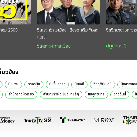
งหาคม 2569
วิเคราะห์การเมือง : ถึงจุดเสริม "เดอะ
จิตวิทยาอาชญากร
แบก"
สกู๊ปหน้า 1
วิเคราะห์การเมือง
กี่ยวข้อง
ปุ๋ยแพง
ราคาปุ๋ย
ปุ๋ยขึ้นราคา
ปุ๋ยเคมี
วิกฤติปุ๋ยเคมี
ปุ๋ยขาดแค
สำนักข่าวหัวเขียว
สำนักข่าวหัวเขียว ไทยรัฐ
แม่ลูกจันทร์
ข่าววันนี้
ไ