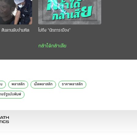
 สันดานดิบอำมหิต
ไม่ถึง “นักการเมือง”
กล้าได้กล้าเสีย
ลน
พลาสติก
เม็ดพลาสติก
ราคาพลาสติก
ทยรัฐฉบับพิมพ์