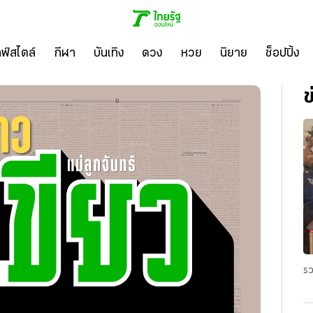
ลฟ์สไตล์
กีฬา
บันเทิง
ดวง
หวย
นิยาย
ช็อปปิ้ง
ข
รว