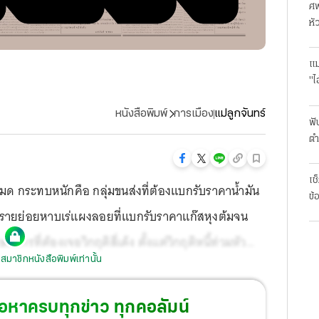
ศพ
หั
แม
"ไ
หนังสือพิมพ์
การเมือง
แม่ลูกจันทร์
ฟั
ตำ
มา
เช
ด กระทบหนักคือ กลุ่มขนส่งที่ต้องแบกรับราคาน้ำมัน
ข้
ายรายย่อยหาบเร่แผงลอยที่แบกรับราคาแก๊สหุงต้มจน
รกรที่ต้องเจอวิกฤติสี่เด้ง ตั้งแต่วิกฤติหนี้ท่วมหัว
สมาชิกหนังสือพิมพ์เท่านั้น
และวิกฤติราคาน้ำมันแพงหูฉี่
้อหาครบทุกข่าว ทุกคอลัมน์