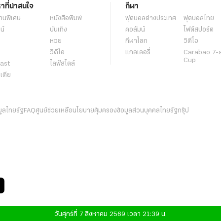
หาที่น่าสนใจ
กีฬา
านพิเศษ
หนังสือพิมพ์
ฟุตบอลต่่างประเทศ
ฟุตบอลไทย
น์
บันเทิง
คอลัมน์
ไฟต์สปอร์ต
หวย
กีฬาโลก
วิดีโอ
วิดีโอ
แกลเลอรี่
Carabao 7-
Cup
ast
ไลฟ์สไตล์
ีเดีย
มูลไทยรัฐ
FAQ
ศูนย์ช่วยเหลือ
นโยบายคุ้มครองข้อมูลส่วนบุคคลไทยรัฐกรุ๊ป
วันศุกร์ที่ 7 สิงหาคม 2569 เวลา 21:39 น.