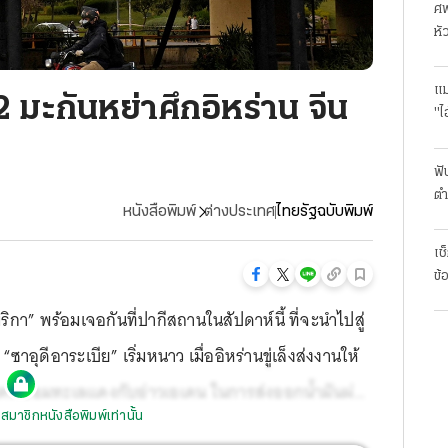
ศพ
หั
แม
2 มะกันหย่าศึกอิหร่าน จีน
"ไ
ฟั
ตำ
หนังสือพิมพ์
ต่างประเทศ
ไทยรัฐฉบับพิมพ์
มา
เช
ข้
ิกา” พร้อมเจอกันที่ปากีสถานในสัปดาห์นี้ ที่จะนำไปสู่
าอุดีอาระเบีย” เริ่มหนาว เมื่ออิหร่านขู่เล็งส่งงานให้
ร์เชื่อมทะเลแดงกับอ่าวเอเดน ในการส่งออกน้ำมันผ่าน
สมาชิกหนังสือพิมพ์เท่านั้น
 “ช่องแคบฮอร์มุซ” โดย “จีน” แสดงท่าทีแข็งกร้าว ไม่