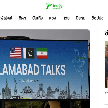
ลฟ์สไตล์
กีฬา
บันเทิง
ดวง
หวย
นิยาย
ช็อปปิ้ง
ข
รว