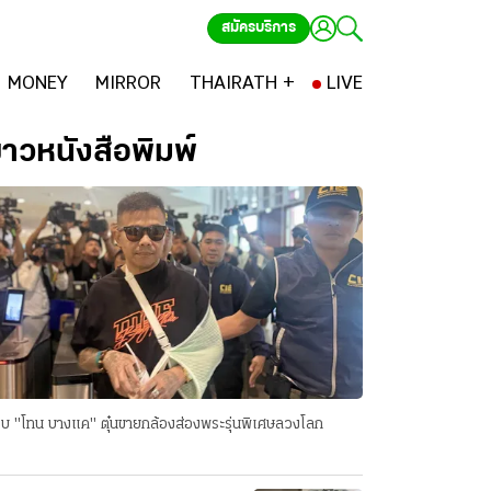
สมัครบริการ
MONEY
MIRROR
THAIRATH +
LIVE
่าวหนังสือพิมพ์
บ "โทน บางแค" ตุ๋นขายกล้องส่องพระรุ่นพิเศษลวงโลก