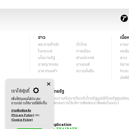
ข่าว
เนื้อ
พระราชสำนัก
ทั่วไทย
รายง
ในกระแส
การเมือง
คอลัม
นโยบายรัฐ
ต่างประเทศ
ดวง
อาชญากรรม
ยานยนต์
นิยาย
ราคาทองคำ
ความยั่งยืน
Podc
มัลติม
เราใช้คุ้กกี้
เกี่ยวกับไทยรัฐ
กิจกรรม
ร่วมงานกับเรา
เกี่ยวกับไทยรัฐ
มูลนิธิไทยรัฐ
ศูนย์ข้อ
เพื่อให้ทุกคนได้ประสบ
เงื่อนไขข้อตกลงการใช้บริการ
ติดต่อเรา
ติดต่อโฆษณา
การณ์การใช้งานที่ดียิ่งขึ้น
อ่านเพิ่มเติมคลิก
(Privacy Policy)
และ
(Cookie Policy)
Application