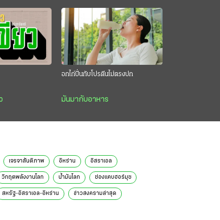
อกไก่ปั่นกับโปรตีนไม่ตรงปก
ว
มันมากับอาหาร
เจรจาสันติภาพ
อิหร่าน
อิสราเอล
วิกฤตพลังงานโลก
น้ำมันโลก
ช่องแคบฮอร์มุซ
สหรัฐ-อิสราเอล-อิหร่าน
ข่าวสงครามล่าสุด