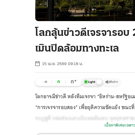
โลกลุ้นข่าวดีเจรจารอบ 
เมินปิดล้อมทางทะเล
15 เม.ย. 2569 09:18 น.
+
ก
ก
-ก
ฟังข่าว
Light
โลกอาจมีข่าวดี หลังทีมเจรจา “อิหร่าน-สหรัฐอเมร
“การเจรจารอบสอง” เพื่อยุติความขัดแย้ง ขณะที่ “ซ
กบฏฮูตี ถล่มช่องแคบบับเอลมันเดบ จุดยุทธศาสต
เนื้อหาพิเศษเฉพาะ
ท่อ หวังส่งแรงกดดันไปสหรัฐฯ ที่ปิดล้อมทางทะเล