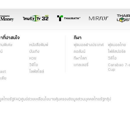
หาที่น่าสนใจ
กีฬา
านพิเศษ
หนังสือพิมพ์
ฟุตบอลต่่างประเทศ
ฟุตบอลไทย
น์
บันเทิง
คอลัมน์
ไฟต์สปอร์ต
หวย
กีฬาโลก
วิดีโอ
วิดีโอ
แกลเลอรี่
Carabao 7-
Cup
ast
ไลฟ์สไตล์
ีเดีย
มูลไทยรัฐ
FAQ
ศูนย์ช่วยเหลือ
นโยบายคุ้มครองข้อมูลส่วนบุคคลไทยรัฐกรุ๊ป