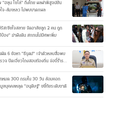
 "ฮลุน โซโล่" ถึงไทย ผลผ่าพิสูจน์ยัน
วใจ-ล้มเหลว ไม่พบบาดแผล
่รัสเซียใจสลาย จัดอาลัยลูก 2 คน ถูก
อ้ป๋อง" ฆ่าฝังดิน สแกนไม่มีศพเพิ่ม
นผิด 6 ข้อหา "ธีรุตม์" เจ้าตัวหลบสื่อพบ
รวจ ปัดเอี่ยวโกงสอบท้องถิ่น จ่อบี้รํ่ารวย
กปกติ
็กหมด 300 กรมใน 30 วัน ล้อมคอก
อมูลบุคคลหลุด "อนุดิษฐ์" ขยี้ภัยระดับชาติ