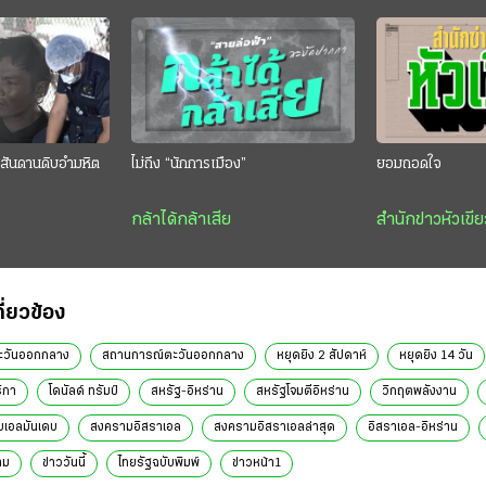
สันดานดิบอำมหิต
ไม่ถึง “นักการเมือง”
ยอมถอดใจ
กล้าได้กล้าเสีย
สำนักข่าวหัวเขีย
กี่ยวข้อง
ะวันออกกลาง
สถานการณ์ตะวันออกกลาง
หยุดยิง 2 สัปดาห์
หยุดยิง 14 วัน
ิกา
โดนัลด์ ทรัมป์
สหรัฐ-อิหร่าน
สหรัฐโจมตีอิหร่าน
วิกฤตพลังงาน
บเอลมันเดบ
สงครามอิสราเอล
สงครามอิสราเอลล่าสุด
อิสราเอล-อิหร่าน
าม
ข่าววันนี้
ไทยรัฐฉบับพิมพ์
ข่าวหน้า1