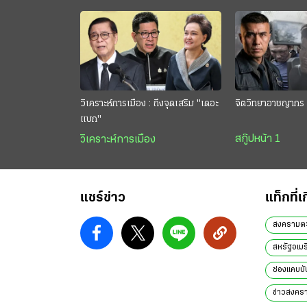
วิเคราะห์การเมือง : ถึงจุดเสริม "เดอะ
จิตวิทยาอาชญากร 
แบก"
สกู๊ปหน้า 1
วิเคราะห์การเมือง
แชร์ข่าว
แท็กที่เ
สงครามต
สหรัฐอเมร
ช่องแคบบั
ข่าวสงคร