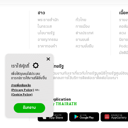
ข่าว
เนื้อ
พระราชสำนัก
ทั่วไทย
รายง
ในกระแส
การเมือง
คอลัม
นโยบายรัฐ
ต่างประเทศ
ดวง
อาชญากรรม
ยานยนต์
นิยาย
ราคาทองคำ
ความยั่งยืน
Podc
มัลติม
เราใช้คุ้กกี้
เกี่ยวกับไทยรัฐ
กิจกรรม
ร่วมงานกับเรา
เกี่ยวกับไทยรัฐ
มูลนิธิไทยรัฐ
ศูนย์ข้อ
เพื่อให้ทุกคนได้ประสบ
เงื่อนไขข้อตกลงการใช้บริการ
ติดต่อเรา
ติดต่อโฆษณา
การณ์การใช้งานที่ดียิ่งขึ้น
อ่านเพิ่มเติมคลิก
(Privacy Policy)
และ
(Cookie Policy)
Application
My THAIRATH
รับทราบ