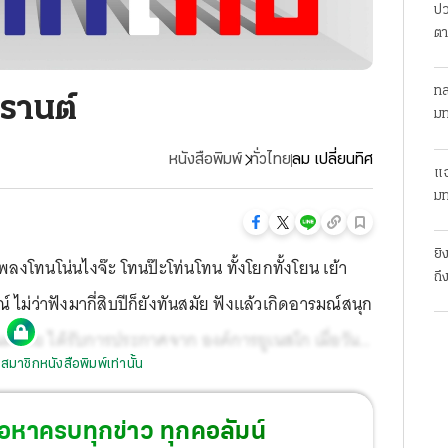
ปว
ตา
ทล
กรานต์
มท
หนังสือพิมพ์
ทั่วไทย
ลม เปลี่ยนทิศ
แฉ
มท
ยิ
ลงโทนโน่นไงจ๊ะ โทนป๊ะโท่นโทน ทั้งโยกทั้งโยน เย้า
ถึ
ไม่ว่าฟังมากี่สิบปีก็ยังทันสมัย ฟังแล้วเกิดอารมณ์สนุก
์ไทย ได้รับการประกาศจาก องค์การยูเนสโก เมื่อวันที่
สมาชิกหนังสือพิมพ์เท่านั้น
ญาทางวัฒนธรรมที่จับต้องไม่ได้ของมนุษยชาติ”
แพร่หลายไปทั่วโลก
้อหาครบทุกข่าว ทุกคอลัมน์