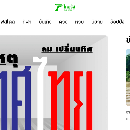
ลฟ์สไตล์
กีฬา
บันเทิง
ดวง
หวย
นิยาย
ช็อปปิ้ง
ข
ภา
แม