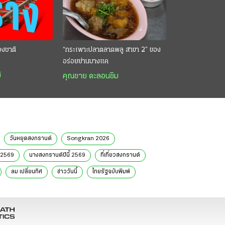
องชาติ
“กระเพาะปลาตลาดพลู สาขา 2” ของ
อร่อยย่านบางแค
์
คุณชาย ตะลอนชิม
วันหยุดสงกรานต์
Songkran 2026
 2569
นางสงกรานต์ปีนี้ 2569
ที่เที่ยวสงกรานต์
ลม เปลี่ยนทิศ
ข่าววันนี้
ไทยรัฐฉบับพิมพ์