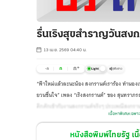
รื่นเริงสุขสำราญวันสง
13 เม.ย. 2569 04:40 น.
+
ก
ก
-ก
ฟังข่าว
Light
“ฟ้าใหม่แล้วละนะน้อง สงกรานต์เราร้อง ทำนองเพ
ยวนชื่นใจ” เพลง “เริงสงกรานต์” ของ สุนทราภรณ์ 
คึกคักเข้ากับงานสงกรานต์จริงๆ ประเพณีสงกรานต
เนื้อหาพิเศษเฉพาะ
6 ธันวาคม 2566 ขึ้นทะเบียนเป็น “มรดกภูมิปัญ
สงกรานต์ไทยจึงได้รับการยอมรับและเป็นที่รู้จัก
หนังสือพิมพ์ไทยรัฐ
เนื