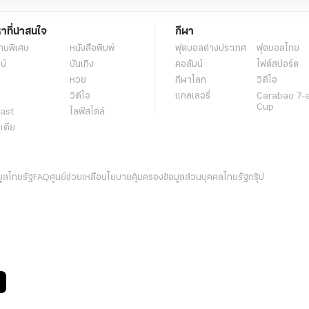
หาที่น่าสนใจ
กีฬา
านพิเศษ
หนังสือพิมพ์
ฟุตบอลต่่างประเทศ
ฟุตบอลไทย
น์
บันเทิง
คอลัมน์
ไฟต์สปอร์ต
หวย
กีฬาโลก
วิดีโอ
วิดีโอ
แกลเลอรี่
Carabao 7-
Cup
ast
ไลฟ์สไตล์
ีเดีย
มูลไทยรัฐ
FAQ
ศูนย์ช่วยเหลือ
นโยบายคุ้มครองข้อมูลส่วนบุคคลไทยรัฐกรุ๊ป