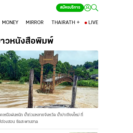
สมัครบริการ
MONEY
MIRROR
THAIRATH +
LIVE
่าวหนังสือพิมพ์
คเหนือฝนหนัก น้ำท่วมหลายจังหวัด นํ้าบ่าเชียงใหม่ ที่
่ฮ่องสอน ซัดสะพานขาด