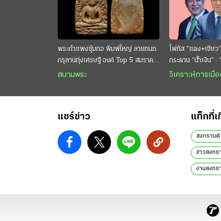
พระกำแพงซุ้มกอ พิมพ์ใหญ่ ลายกนก
โฟกัส “แดง+เขียว”
กรุลานทุ่งเศรษฐี องค์ Top 5 สมราคา
กระดาน “นํ้าเงิน” :
หลักสิบล้าน
กระหาย “อนุทิน” ดั
สนามพระ
วิเคราะห์การเมือ
แชร์ข่าว
แท็กที่เ
สงกรานต์
ข่าวสงกร
งานสงกรา