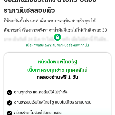
ราคาดีเซลลอยตัว
ก็ช็อกกันทั้งประเทศ เมื่อ นายกฯอนุทิน ชาญวีรกูล ให้
สัมภาษณ์ เรื่องการตรึงราคาน้ำมันดีเซลไม่ให้เกินลิตรละ 33
บาท เย็นวันที่ 24 มี.ค.ว่า ไม่มีคำว่าตรึง เมื่อไม่มีคำนี้ ก็ไม่มีชน
เนื้อหาพิเศษเฉพาะสมาชิกหนังสือพิมพ์เท่านั้น
เพดาน โดยต้องดู กลไกตลาด รัฐบาลจะดูมาตรการสำหรับผู้
ใช้น้ำมัน รวมถึงอุตสาหกรรมขนาดใหญ่ แต่จะฝืนกลไกตลาด
หนังสือพิมพ์ไทยรัฐ
ไม่ได้ เมื่อถามว่าได้ประเมินหรือไม่ราคาน้ำมันจะไปสิ้นสุดที่กี่
เนื้อหาครบทุกข่าว ทุกคอลัมน์
บาท นายกฯอนุทินไม่ตอบ ถามอีกว่ามีโอกาสที่น้ำมันดีเซลจะ
ทดลองอ่านฟรี 1 วัน
พุ่งทะลุลิตรละ 50 บาทหรือไม่ นายกฯอนุทินตอบว่าไม่ทราบ
อ่านทุกข่าว และคอลัมน์ได้ไม่จำกัด
เมื่อนายกฯพูดแบบนี้ ผมก็เชื่อว่า มีโอกาสสูงที่ราคาน้ำมันดีเซล
จะพุ่งทะลุลิตรละ 50 บาทแน่นอน ได้ช็อกกันทั้งประเทศ
อ่านข่าวบนเว็บไซต์ไทยรัฐ แบบไม่มีโฆษณารบกวน
แน่นอน เศรษฐกิจได้พังกันทั้งประเทศแน่นอน
สมัครง่าย ไม่ต้องใช้บัตรเครดิต