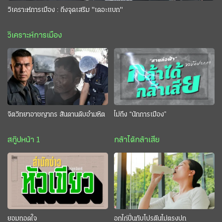
วิเคราะห์การเมือง : ถึงจุดเสริม "เดอะแบก"
วิเคราะห์การเมือง
จิตวิทยาอาชญากร สันดานดิบอำมหิต
ไม่ถึง “นักการเมือง”
สกู๊ปหน้า 1
กล้าได้กล้าเสีย
ยอมถอดใจ
อกไก่ปั่นกับโปรตีนไม่ตรงปก