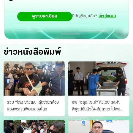
ดูรายละเอียด
มีบัญชีอยู่แล้ว?
เข้าสู่ระบบ
ข่าวหนังสือพิมพ์
รวบ "โทน บางแค" ตุ๋นขายกล้อง
ศพ "ฮลุน โซโล่" ถึงไทย ผลผ่า
ส่องพระรุ่นพิเศษลวงโลก
พิสูจน์ยันหัวใจ-ล้มเหลว ไม่พบ
บาดแผล