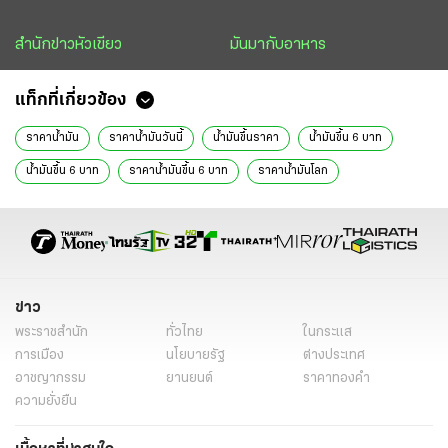
สำนักข่าวหัวเขียว
มันมากับอาหาร
แท็กที่เกี่ยวข้อง
ราคาน้ํามัน
ราคาน้ํามันวันนี้
น้ำมันขึ้นราคา
น้ำมันขึ้น 6 บาท
น้ํามันขึ้น 6 บาท
ราคาน้ํามันขึ้น 6 บาท
ราคาน้ํามันโลก
วิกฤตพลังงาน
วิกฤตน้ำมัน
ตรึงราคาน้ำมัน
ตรึงราคาน้ำมันดีเซล
อนุทิน ชาญวีรกูล
นายกรัฐมนตรี
ราคาน้ำมันขึ้น
สงครามตะวันออกกลาง
น้ํามันหมด
น้ํามันขึ้น
น้ำมันแพง
น้ํามันแพง
ราคาน้ำมัน 2569
น้ํามันเบนซิน
น้ํามันดีเซล
ข่าว
พระราชสำนัก
ทั่วไทย
ในกระแส
หมายเหตุประเทศไทย
ลม เปลี่ยนทิศ
การเมือง
นโยบายรัฐ
ต่างประเทศ
อาชญากรรม
ยานยนต์
ราคาทองคำ
ความยั่งยืน