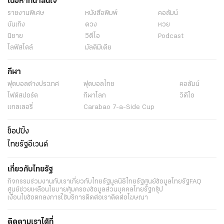
เนื้อหาที่น่าสนใจ
รายงานพิเศษ
หนังสือพิมพ์
คอลัมน์
บันเทิง
ดวง
หวย
นิยาย
วิดีโอ
Podcast
ไลฟ์สไตล์
มัลติมีเดีย
กีฬา
ฟุตบอลต่่างประเทศ
ฟุตบอลไทย
คอลัมน์
ไฟต์สปอร์ต
กีฬาโลก
วิดีโอ
แกลเลอรี่
Carabao 7-a-Side Cup
ช็อปปิ้ง
ไทยรัฐอีเวนต์
เกี่ยวกับไทยรัฐ
กิจกรรม
ร่วมงานกับเรา
เกี่ยวกับไทยรัฐ
มูลนิธิไทยรัฐ
ศูนย์ข้อมูลไทยรัฐ
FAQ
ศูนย์ช่วยเหลือ
นโยบายคุ้มครองข้อมูลส่วนบุคคลไทยรัฐกรุ๊ป
เงื่อนไขข้อตกลงการใช้บริการ
ติดต่อเรา
ติดต่อโฆษณา
ติดตามเราได้ที่