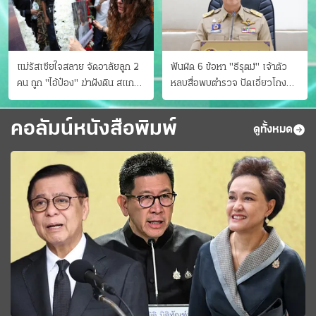
แม่รัสเซียใจสลาย จัดอาลัยลูก 2
ฟันผิด 6 ข้อหา "ธีรุตม์" เจ้าตัว
คน ถูก "ไอ้ป๋อง" ฆ่าฝังดิน สแกน
หลบสื่อพบตำรวจ ปัดเอี่ยวโกง
ไม่มีศพเพิ่ม
สอบท้องถิ่น จ่อบี้รํ่ารวยมากปกติ
คอลัมน์หนังสือพิมพ์
ดูทั้งหมด