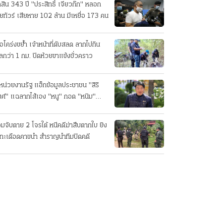
ดสิน 343 ปี "ประสิทธิ์ เจียวก๊ก" หลอก
ยทัวร์ เสียหาย 102 ล้าน มีเหยื่อ 173 คน
ือโคร่งขย้ำ เจ้าหน้าที่ดับสลด ลากไปกิน
ลกว่า 1 กม. ปิดห้วยขาแข้งชั่วคราว
หน่วยงานรัฐ แฮ็กข้อมูลประชาชน "สิริ
ศ์" แฉลากไส้เอง "หนู" กอด "หนิม"
บลือ
อมจับตาย 2 โจรใต้ หนีคดีฆ่าสืบตากใบ ยิง
ทะเดือดคาขนำ สำราญนำทีมปิดคดี