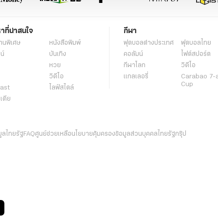
หาที่น่าสนใจ
กีฬา
านพิเศษ
หนังสือพิมพ์
ฟุตบอลต่่างประเทศ
ฟุตบอลไทย
น์
บันเทิง
คอลัมน์
ไฟต์สปอร์ต
หวย
กีฬาโลก
วิดีโอ
วิดีโอ
แกลเลอรี่
Carabao 7-
Cup
ast
ไลฟ์สไตล์
ีเดีย
มูลไทยรัฐ
FAQ
ศูนย์ช่วยเหลือ
นโยบายคุ้มครองข้อมูลส่วนบุคคลไทยรัฐกรุ๊ป