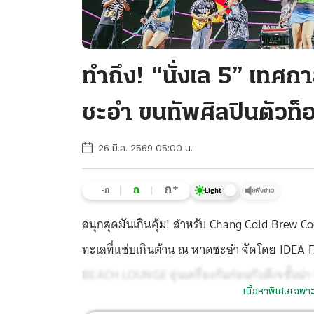
ทำถึง! “นั่งเล 5” เทศก
ชะอำ ขนทัพศิลปินตัวท็อป
26 มี.ค. 2569 05:00 น.
+
ก
ก
-ก
ฟังข่าว
Light
สนุกสุดมันเกินคุ้ม! สำหรับ Chang Cold Brew Co
ทะเลที่แซ่บเกินต้าน ณ หาดชะอำ จัดโดย IDE
BEACH LOUNGE อุ่นเครื่องกันก่อนกับดีเจช
เนื้อหาพิเศษเฉพาะ
ตลาดสินค้างานอาร์ตและงานคราฟต์ให้ได้เลือ