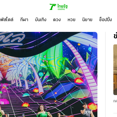
ลฟ์สไตล์
กีฬา
บันเทิง
ดวง
หวย
นิยาย
ช็อปปิ้ง
ข
กด