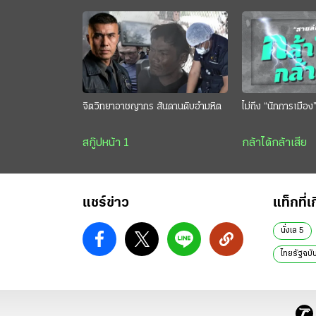
จิตวิทยาอาชญากร สันดานดิบอำมหิต
ไม่ถึง “นักการเมือง
สกู๊ปหน้า 1
กล้าได้กล้าเสีย
แชร์ข่าว
แท็กที่เ
นั่งเล 5
ไทยรัฐฉบับ