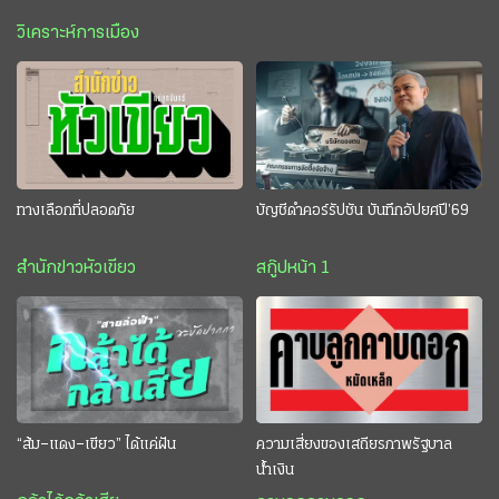
วิเคราะห์การเมือง
ทางเลือกที่ปลอดภัย
บัญชีดำคอร์รัปชัน บันทึกอัปยศปี’69
สำนักข่าวหัวเขียว
สกู๊ปหน้า 1
“ส้ม–แดง–เขียว” ได้แค่ฝัน
ความเสี่ยงของเสถียรภาพรัฐบาล
น้ำเงิน