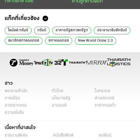
กล้าได้กล้าเสีย
คาบลูกคาบดอก
แท็กที่เกี่ยวข้อง
โดนัลด์ ทรัมป์
ทรัมป์
อาคารรัฐสภาสหรัฐฯ
ประธานาธิบดีทรัมป์
สมาชิกสภาคองเกรส
สภาคองเกรส
New World Order 2.0
กรีนแลนด์
เกาะกรีนแลนด์
กรีนแลนด์ สหรัฐ
ความสัมพันธ์ระหว่างประเทศ
การค้าระหว่างประเทศ
การค้าแบบเลือกข้าง
การเมืองโลก
อำนาจทางการเมือง
สหรัฐอเมริกา
เปิดฟ้าส่องโลก
นิติการุณย์ มิ่งรุจิราลัย
ข่าววันนี้
ข่าว
พระราชสำนัก
ทั่วไทย
ในกระแส
ไทยรัฐฉบับพิมพ์
เศรษฐกิจ New World Order 2.0
การเมือง
นโยบายรัฐ
ต่างประเทศ
อาชญากรรม
ยานยนต์
ราคาทองคำ
ความยั่งยืน
เนื้อหาที่น่าสนใจ
รายงานพิเศษ
หนังสือพิมพ์
คอลัมน์