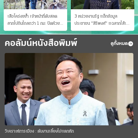
เสือโคร่งขย้ำ เจ้าหน้าที่ดับสลด
3 หน่วยงานรัฐ แฮ็กข้อมูล
ลากไปกินไกลกว่า 1 กม. ปิดห้วย
ประชาชน "สิริพงศ์" แฉลากไส้เอง
ขาแข้งชั่วคราว
"หนู" กอด "หนิม" สยบลือ
คอลัมน์หนังสือพิมพ์
ดูทั้งหมด
วิเคราะห์การเมือง : ต้นงานเลี้ยงไม่แตกหัก