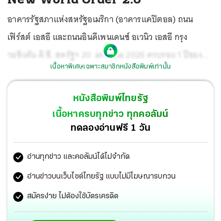
อาคารรัฐสภาแห่งสหรัฐอเมริกา (อาคารแคปิตอล) ถนน
เฟิร์สต์ เอสอี และถนนอินดีเพนเดนซ์ อเวนิว เอสอี กรุง
วอชิงตัน ดี.ซี. สหรัฐฯ 20 มกราคม 2026 ครบรอบ 1 ปีของ
เนื้อหาพิเศษเฉพาะสมาชิกหนังสือพิมพ์เท่านั้น
การดำรงตำแหน่งประธานาธิบดีสหรัฐฯของทรัมป์ มีงานเลี้ยง
ของสมาชิกสภาคองเกรส โดยมีเค้กรูปเกาะกรีนแลนด์ที่บน
หนังสือพิมพ์ไทยรัฐ
หน้าเค้กเป็นธงดาวและแถบที่เรียกว่า The Star-Spangled
เนื้อหาครบทุกข่าว ทุกคอลัมน์
Banner ซึ่งเป็นธงชาติสหรัฐอเมริกา
ทดลองอ่านฟรี 1 วัน
อ่านทุกข่าว และคอลัมน์ได้ไม่จำกัด
อ่านข่าวบนเว็บไซต์ไทยรัฐ แบบไม่มีโฆษณารบกวน
สมัครง่าย ไม่ต้องใช้บัตรเครดิต