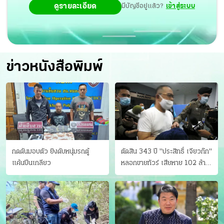
ดูรายละเอียด
มีบัญชีอยู่แล้ว?
เข้าสู่ระบบ
ข่าวหนังสือพิมพ์
กดดันมอบตัว ยิงดับหนุ่มรถตู้
ตัดสิน 343 ปี "ประสิทธิ์ เจียวก๊ก"
แค้นปีนเกลียว
หลอกขายทัวร์ เสียหาย 102 ล้าน
มีเหยื่อ 173 คน