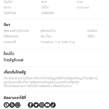
บันเทิง
ดวง
หวย
นิยาย
วิดีโอ
Podcast
ไลฟ์สไตล์
มัลติมีเดีย
กีฬา
ฟุตบอลต่่างประเทศ
ฟุตบอลไทย
คอลัมน์
ไฟต์สปอร์ต
กีฬาโลก
วิดีโอ
แกลเลอรี่
Carabao 7-a-Side Cup
ช็อปปิ้ง
ไทยรัฐอีเวนต์
เกี่ยวกับไทยรัฐ
กิจกรรม
ร่วมงานกับเรา
เกี่ยวกับไทยรัฐ
มูลนิธิไทยรัฐ
ศูนย์ข้อมูลไทยรัฐ
FAQ
ศูนย์ช่วยเหลือ
นโยบายคุ้มครองข้อมูลส่วนบุคคลไทยรัฐกรุ๊ป
เงื่อนไขข้อตกลงการใช้บริการ
ติดต่อเรา
ติดต่อโฆษณา
ติดตามเราได้ที่