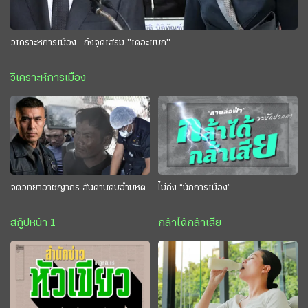
วิเคราะห์การเมือง : ถึงจุดเสริม "เดอะแบก"
วิเคราะห์การเมือง
จิตวิทยาอาชญากร สันดานดิบอำมหิต
ไม่ถึง “นักการเมือง”
สกู๊ปหน้า 1
กล้าได้กล้าเสีย