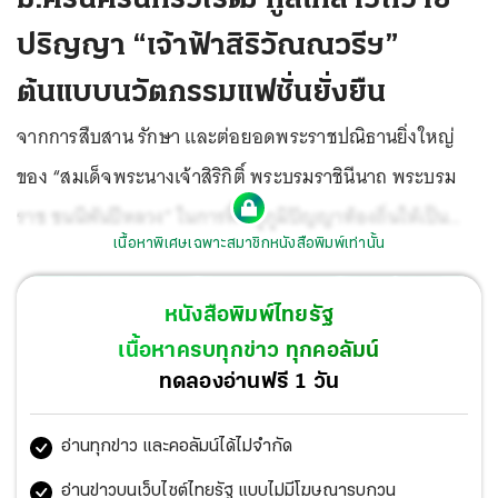
ปริญญา “เจ้าฟ้าสิริวัณณวรีฯ”
ต้นแบบนวัตกรรมแฟชั่นยั่งยืน
จากการสืบสาน รักษา และต่อยอดพระราชปณิธานยิ่งใหญ่
ของ “สมเด็จพระนางเจ้าสิริกิติ์ พระบรมราชินีนาถ พระบรม
ราช ชนนีพันปีหลวง” ในการฟื้นฟูภูมิปัญญาท้องถิ่นให้เป็น
เนื้อหาพิเศษเฉพาะสมาชิกหนังสือพิมพ์เท่านั้น
มรดกคู่แผ่นดิน สู่การเป็นต้นแบบนวัตกรรมแฟชั่นไทยที่ยั่งยืน
สภามหาวิทยาลัยศรีนครินทรวิโรฒ ร่วมเฉลิมพระเกียรติคุณ
หนังสือพิมพ์ไทยรัฐ
“สมเด็จพระเจ้าลูกเธอ เจ้าฟ้าสิริวัณณวรี นารีรัตนราช
เนื้อหาครบทุกข่าว ทุกคอลัมน์
กัญญา” เนื่องในโอกาสทูลเกล้าฯถวายปริญญาศิลปกรรม
ทดลองอ่านฟรี 1 วัน
ศาสตรดุษฎีบัณฑิตกิตติมศักดิ์ สาขาวิชานวัตกรรมการ
อ่านทุกข่าว และคอลัมน์ได้ไม่จำกัด
ออกแบบแฟชั่น
อ่านข่าวบนเว็บไซต์ไทยรัฐ แบบไม่มีโฆษณารบกวน