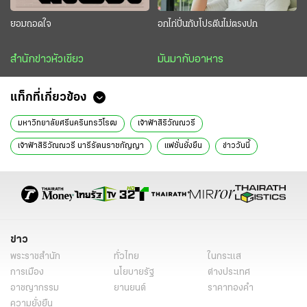
ยอมถอดใจ
อกไก่ปั่นกับโปรตีนไม่ตรงปก
สำนักข่าวหัวเขียว
มันมากับอาหาร
แท็กที่เกี่ยวข้อง
มหาวิทยาลัยศรีนครินทรวิโรฒ
เจ้าฟ้าสิริวัณณวรี
เจ้าฟ้าสิริวัณณวรี นารีรัตนราชกัญญา
แฟชั่นยั่งยืน
ข่าววันนี้
ไทยรัฐฉบับพิมพ์
ข่าว
พระราชสำนัก
ทั่วไทย
ในกระแส
การเมือง
นโยบายรัฐ
ต่างประเทศ
อาชญากรรม
ยานยนต์
ราคาทองคำ
ความยั่งยืน