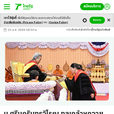
สมัครบริการ
เราใช้คุ้กกี้
เพื่อให้ทุกคนได้ประสบ
การณ์การใช้งานที่ดียิ่งขึ้น
+
ก
ก
-ก
รับทราบ
อ่านเพิ่มเติมคลิก
(Privacy Policy)
และ
(Cookie Policy)
22 ม.ค. 2569 04:50 น.
หนังสือพิมพ์
ไลฟ์สไตล์
ไทยรัฐฉบับพิมพ์
ม.ศรีนครินทรวิโรฒ ทูลเกล้าฯถวาย