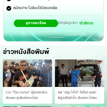
สมัครง่าย ไม่ต้องใช้บัตรเครดิต
ดูรายละเอียด
มีบัญชีอยู่แล้ว?
เข้าสู่ระบบ
ข่าวหนังสือพิมพ์
รวบ "โทน บางแค" ตุ๋นขายกล้อง
ศพ "ฮลุน โซโล่" ถึงไทย ผลผ่า
ส่องพระรุ่นพิเศษลวงโลก
พิสูจน์ยันหัวใจ-ล้มเหลว ไม่พบ
บาดแผล