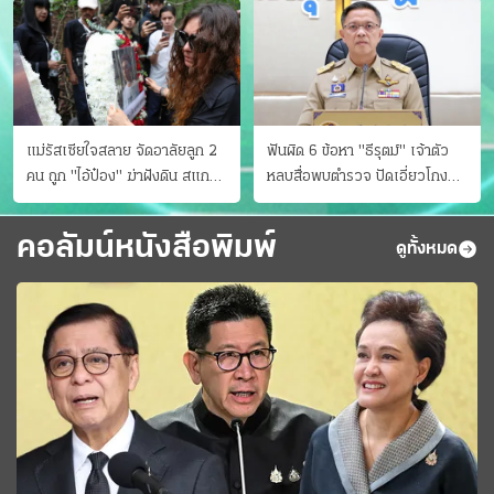
แม่รัสเซียใจสลาย จัดอาลัยลูก 2
ฟันผิด 6 ข้อหา "ธีรุตม์" เจ้าตัว
คน ถูก "ไอ้ป๋อง" ฆ่าฝังดิน สแกน
หลบสื่อพบตำรวจ ปัดเอี่ยวโกง
ไม่มีศพเพิ่ม
สอบท้องถิ่น จ่อบี้รํ่ารวยมากปกติ
คอลัมน์หนังสือพิมพ์
ดูทั้งหมด