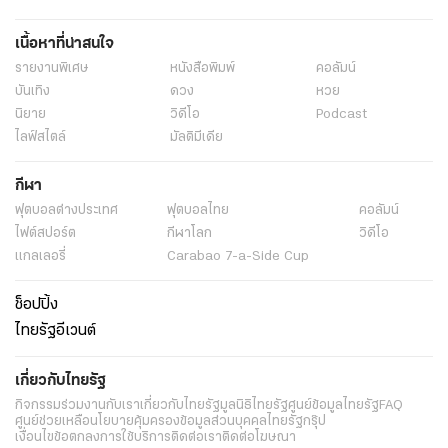
เนื้อหาที่น่าสนใจ
รายงานพิเศษ
หนังสือพิมพ์
คอลัมน์
บันเทิง
ดวง
หวย
นิยาย
วิดีโอ
Podcast
ไลฟ์สไตล์
มัลติมีเดีย
กีฬา
ฟุตบอลต่่างประเทศ
ฟุตบอลไทย
คอลัมน์
ไฟต์สปอร์ต
กีฬาโลก
วิดีโอ
แกลเลอรี่
Carabao 7-a-Side Cup
ช็อปปิ้ง
ไทยรัฐอีเวนต์
เกี่ยวกับไทยรัฐ
กิจกรรม
ร่วมงานกับเรา
เกี่ยวกับไทยรัฐ
มูลนิธิไทยรัฐ
ศูนย์ข้อมูลไทยรัฐ
FAQ
ศูนย์ช่วยเหลือ
นโยบายคุ้มครองข้อมูลส่วนบุคคลไทยรัฐกรุ๊ป
เงื่อนไขข้อตกลงการใช้บริการ
ติดต่อเรา
ติดต่อโฆษณา