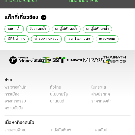
สำนักข่าวหัวเขียว
มันมากับอาหาร
แท็กที่เกี่ยวข้อง
รถตกน้ำ
ขับรถตกน้ำ
รถตู้ไฟฟ้าจมน้ำ
รถตู้ไฟฟ้าตกน้ำ
GPS นำทาง
ตำรวจทางหลวง
เลขที่1 วิภาวดีฯ
เพลิงพยัคฆ์
ข่าววันนี้
ไทยรัฐฉบับพิมพ์
ข่าว
พระราชสำนัก
ทั่วไทย
ในกระแส
การเมือง
นโยบายรัฐ
ต่างประเทศ
อาชญากรรม
ยานยนต์
ราคาทองคำ
ความยั่งยืน
เนื้อหาที่น่าสนใจ
รายงานพิเศษ
หนังสือพิมพ์
คอลัมน์