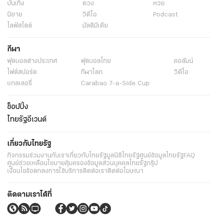
บันเทิง
ดวง
หวย
นิยาย
วิดีโอ
Podcast
ไลฟ์สไตล์
มัลติมีเดีย
กีฬา
ฟุตบอลต่่างประเทศ
ฟุตบอลไทย
คอลัมน์
ไฟต์สปอร์ต
กีฬาโลก
วิดีโอ
แกลเลอรี่
Carabao 7-a-Side Cup
ช็อปปิ้ง
ไทยรัฐอีเวนต์
เกี่ยวกับไทยรัฐ
กิจกรรม
ร่วมงานกับเรา
เกี่ยวกับไทยรัฐ
มูลนิธิไทยรัฐ
ศูนย์ข้อมูลไทยรัฐ
FAQ
ศูนย์ช่วยเหลือ
นโยบายคุ้มครองข้อมูลส่วนบุคคลไทยรัฐกรุ๊ป
เงื่อนไขข้อตกลงการใช้บริการ
ติดต่อเรา
ติดต่อโฆษณา
ติดตามเราได้ที่