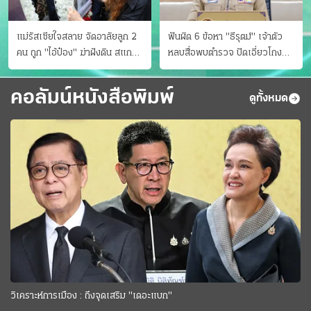
แม่รัสเซียใจสลาย จัดอาลัยลูก 2
ฟันผิด 6 ข้อหา "ธีรุตม์" เจ้าตัว
คน ถูก "ไอ้ป๋อง" ฆ่าฝังดิน สแกน
หลบสื่อพบตำรวจ ปัดเอี่ยวโกง
ไม่มีศพเพิ่ม
สอบท้องถิ่น จ่อบี้รํ่ารวยมากปกติ
คอลัมน์หนังสือพิมพ์
ดูทั้งหมด
วิเคราะห์การเมือง : ถึงจุดเสริม "เดอะแบก"