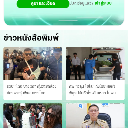
ดูรายละเอียด
มีบัญชีอยู่แล้ว?
เข้าสู่ระบบ
ข่าวหนังสือพิมพ์
รวบ "โทน บางแค" ตุ๋นขายกล้อง
ศพ "ฮลุน โซโล่" ถึงไทย ผลผ่า
ส่องพระรุ่นพิเศษลวงโลก
พิสูจน์ยันหัวใจ-ล้มเหลว ไม่พบ
บาดแผล