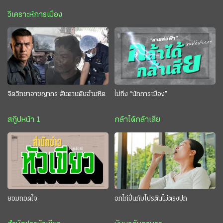
วิเคราะห์การเมือง
จิตวิทยาอาชญากร สันดานดิบอำมหิต
ไม่ถึง “นักการเมือง”
สกู๊ปหน้า 1
กล้าได้กล้าเสีย
ยอมถอดใจ
อกไก่ปั่นกับโปรตีนไม่ตรงปก