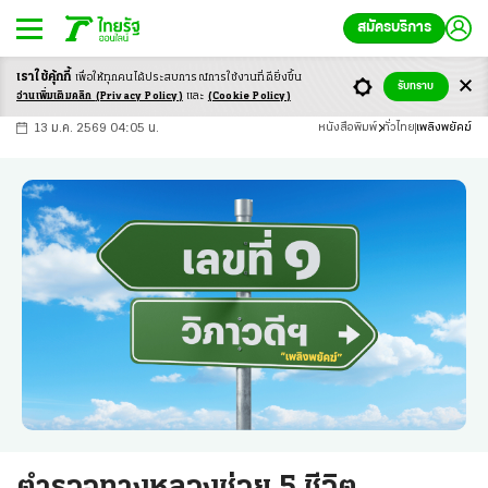
สมัครบริการ
เราใช้คุ้กกี้
เพื่อให้ทุกคนได้ประสบ
การณ์การใช้งานที่ดียิ่งขึ้น
+
ก
ก
-ก
รับทราบ
อ่านเพิ่มเติมคลิก
(Privacy Policy)
และ
(Cookie Policy)
13 ม.ค. 2569 04:05 น.
หนังสือพิมพ์
ทั่วไทย
เพลิงพยัคฆ์
ตำรวจทางหลวงช่วย 5 ชีวิต