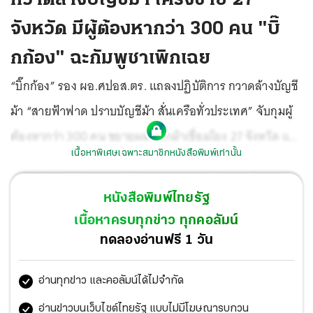
จังหวัด มีผู้ต้องหากว่า 300 คน "บิ๊
กก้อง" ฉะกัมพูชาเพิกเฉย
“บิ๊กก้อง” รอง ผอ.ศปอส.ตร. แถลงปฏิบัติการ กวาดล้างบัญชี
ม้า “สายฟ้าฟาด ปราบบัญชีม้า สั่นเครือทั่วประเทศ” จับกุมผู้
ต้องหากว่า 300 คน ขยายผลคอกม้าเชื่อมโยง 27 จังหวัด แนว
เนื้อหาพิเศษเฉพาะสมาชิกหนังสือพิมพ์เท่านั้น
โน้มภาคตะวันออกคดีเพิ่มมากสุด โอดกัมพูชาไม่ให้ความร่วม
มือ หลังส่งข้อมูลที่ตั้งเครือข่าย สแกมเมอร์ให้ 2 จุด เข้าดำเนิน
หนังสือพิมพ์ไทยรัฐ
การแค่จุดเดียว รายงานได้ผู้ต้องหา 30 คนไม่มีคนไทย
เนื้อหาครบทุกข่าว ทุกคอลัมน์
ทดลองอ่านฟรี 1 วัน
อ่านทุกข่าว และคอลัมน์ได้ไม่จำกัด
อ่านข่าวบนเว็บไซต์ไทยรัฐ แบบไม่มีโฆษณารบกวน