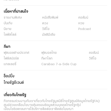
เนื้อหาที่น่าสนใจ
รายงานพิเศษ
หนังสือพิมพ์
คอลัมน์
บันเทิง
ดวง
หวย
นิยาย
วิดีโอ
Podcast
ไลฟ์สไตล์
มัลติมีเดีย
กีฬา
ฟุตบอลต่่างประเทศ
ฟุตบอลไทย
คอลัมน์
ไฟต์สปอร์ต
กีฬาโลก
วิดีโอ
แกลเลอรี่
Carabao 7-a-Side Cup
ช็อปปิ้ง
ไทยรัฐอีเวนต์
เกี่ยวกับไทยรัฐ
กิจกรรม
ร่วมงานกับเรา
เกี่ยวกับไทยรัฐ
มูลนิธิไทยรัฐ
ศูนย์ข้อมูลไทยรัฐ
FAQ
ศูนย์ช่วยเหลือ
นโยบายคุ้มครองข้อมูลส่วนบุคคลไทยรัฐกรุ๊ป
เงื่อนไขข้อตกลงการใช้บริการ
ติดต่อเรา
ติดต่อโฆษณา