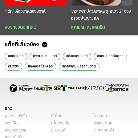
“เด็ก” คืออนาคตของชาติ
“กระเพาะปลาตลาดพลู สาขา 2” ของ
อร่อยย่านบางแค
สับรางวันอาทิตย์
คุณชาย ตะลอนชิม
แท็กที่เกี่ยวข้อง
สแกมเมอร์
ปราบสแกมเมอร์
แก๊งสแกมเมอร์
สแกมเมอร์กัมพูชา
กัมพูชา
แก๊งคอลเซ็นเตอร์
แก๊งสแกมเมอร์ข้ามชาติ
แก๊งคอลเซนเตอร์เขมร
แก๊งคอลเซนเตอร์กัมพูชา
สแกมเมอร์ cambodia
บิ๊กก้อง
จิรภพ ภูริเดช
ปราบแก๊งคอลเซ็นเตอร์
ปราบบัญชีม้า
จับบัญชีม้า
ข่าววันนี้
ไทยรัฐฉบับพิมพ์
ข่าวหน้า1
ข่าว
พระราชสำนัก
ทั่วไทย
ในกระแส
การเมือง
นโยบายรัฐ
ต่างประเทศ
อาชญากรรม
ยานยนต์
ราคาทองคำ
ความยั่งยืน