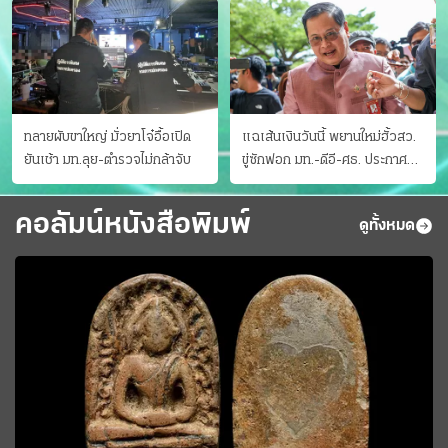
ทลายผับขาใหญ่ มั่วยาโจ๋อื้อเปิด
แฉเส้นเงินวันนี้ พยานใหม่ฮั้วสว.
ยันเช้า มท.ลุย-ตำรวจไม่กล้าจับ
ขู่ซักฟอก มท.-ดีอี-ศธ. ประกาศ
บัญชีท้องถิ่น
คอลัมน์หนังสือพิมพ์
ดูทั้งหมด