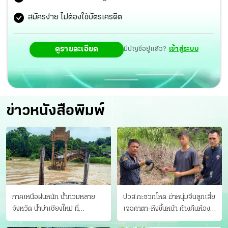
สมัครง่าย ไม่ต้องใช้บัตรเครดิต
ดูรายละเอียด
มีบัญชีอยู่แล้ว?
เข้าสู่ระบบ
ข่าวหนังสือพิมพ์
ภาคเหนือฝนหนัก น้ำท่วมหลาย
ปวส.กะซวกโหด ฆ่าหนุ่มจีนลูกเสี่ย
จังหวัด นํ้าบ่าเชียงใหม่ ที่
เจอคาตา-หึงขึ้นหน้า ค้างคืนห้อง
แม่ฮ่องสอน ซัดสะพานขาด
แฟนสาว