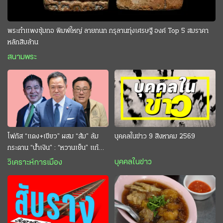
พระกำแพงซุ้มกอ พิมพ์ใหญ่ ลายกนก กรุลานทุ่งเศรษฐี องค์ Top 5 สมราคา
หลักสิบล้าน
สนามพระ
โฟกัส “แดง+เขียว” ผสม “ส้ม” ล้ม
บุคคลในข่าว 9 สิงหาคม 2569
กระดาน “นํ้าเงิน” : “หวานเย็น” แก้
กระหาย “อนุทิน” ดักตีกินสบาย
บุคคลในข่าว
วิเคราะห์การเมือง