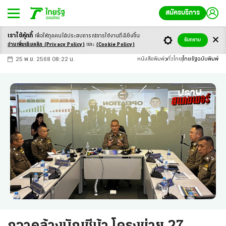
สมัครบริการ
เราใช้คุ้กกี้
เพื่อให้ทุกคนได้ประสบ
การณ์การใช้งานที่ดียิ่งขึ้น
+
ก
ก
-ก
รับทราบ
อ่านเพิ่มเติมคลิก
(Privacy Policy)
และ
(Cookie Policy)
25 พ.ย. 2568 08:22 น.
หนังสือพิมพ์
ทั่วไทย
ไทยรัฐฉบับพิมพ์
กวาดล้างบัญชีม้า โครงข่าย 27