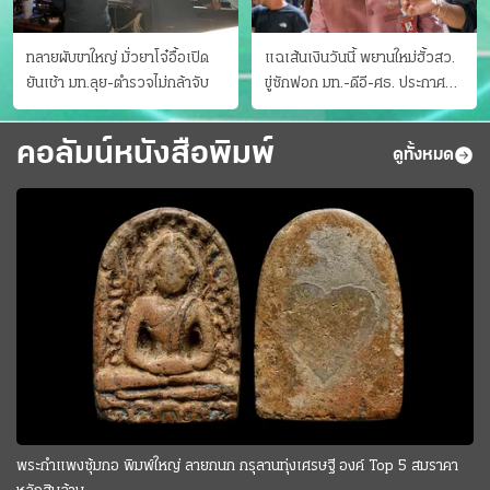
ทลายผับขาใหญ่ มั่วยาโจ๋อื้อเปิด
แฉเส้นเงินวันนี้ พยานใหม่ฮั้วสว.
ยันเช้า มท.ลุย-ตำรวจไม่กล้าจับ
ขู่ซักฟอก มท.-ดีอี-ศธ. ประกาศ
บัญชีท้องถิ่น
คอลัมน์หนังสือพิมพ์
ดูทั้งหมด
พระกำแพงซุ้มกอ พิมพ์ใหญ่ ลายกนก กรุลานทุ่งเศรษฐี องค์ Top 5 สมราคา