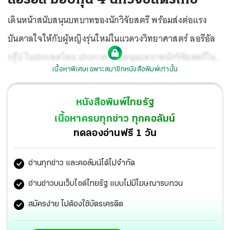
เดินหน้าสนับสนุนบทบาทของนักวิจัยสตรี พร้อมส่งต่อแรง
บันดาลใจให้กับผู้หญิงรุ่นใหม่ในแวดวงวิทยาศาสตร์ ลอรีอัล
กรุ๊ป ในประเทศไทย ประกาศสนับสนุนบทบาทนักวิจัยสตรีใน
เนื้อหาพิเศษเฉพาะสมาชิกหนังสือพิมพ์เท่านั้น
สายงานวิทยาศาสตร์อย่างต่อเนื่องเป็นปีที่ 23 ในโครงการทุน
วิจัย ลอรีอัล ประเทศไทย “เพื่อสตรีในงานวิทยาศาสตร์” (For
หนังสือพิมพ์ไทยรัฐ
Women in Science) ประจำปี 2568 ด้วยการมอบทุนวิจัย
เนื้อหาครบทุกข่าว ทุกคอลัมน์
มูลค่า 250,000 บาท พร้อมโล่เกียรติคุณ ให้กับนักวิจัยสตรี 4
ทดลองอ่านฟรี 1 วัน
คน โดยได้จัดงานมอบทุนเชิดชูเกียรตินักวิทยาศาสตร์สตรีทั้ง
อ่านทุกข่าว และคอลัมน์ได้ไม่จำกัด
4 คน อย่างยิ่งใหญ่ พร้อมจัดแสดงนิทรรศการนวัตกรรมความ
งาม “INNOFEST 2025” นำเสนอความก้าวหน้าด้าน
อ่านข่าวบนเว็บไซต์ไทยรัฐ แบบไม่มีโฆษณารบกวน
วิทยาศาสตร์และเทคโนโลยีในผลิตภัณฑ์ บริการความงาม
สมัครง่าย ไม่ต้องใช้บัตรเครดิต
Beauty Tech รวมถึงเผยข้อมูล L’Oréal Longevity