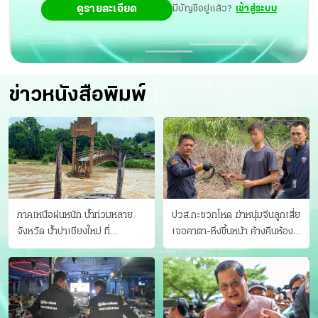
ดูรายละเอียด
มีบัญชีอยู่แล้ว?
เข้าสู่ระบบ
Integrative Science™ ศาสตร์แห่งการดูแลสุขภาพเพื่อชีวิตที่
ยืนยาว
ข่าวหนังสือพิมพ์
ภาคเหนือฝนหนัก น้ำท่วมหลาย
ปวส.กะซวกโหด ฆ่าหนุ่มจีนลูกเสี่ย
จังหวัด นํ้าบ่าเชียงใหม่ ที่
เจอคาตา-หึงขึ้นหน้า ค้างคืนห้อง
แม่ฮ่องสอน ซัดสะพานขาด
แฟนสาว