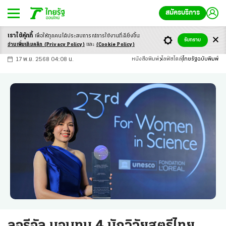
สมัครบริการ
เราใช้คุ้กกี้
เพื่อให้ทุกคนได้ประสบ
การณ์การใช้งานที่ดียิ่งขึ้น
+
ก
ก
-ก
รับทราบ
อ่านเพิ่มเติมคลิก
(Privacy Policy)
และ
(Cookie Policy)
17 พ.ย. 2568 04:08 น.
หนังสือพิมพ์
ไลฟ์สไตล์
ไทยรัฐฉบับพิมพ์
ลอรีอัล มอบทุน 4 นักวิจัยสตรีไทย