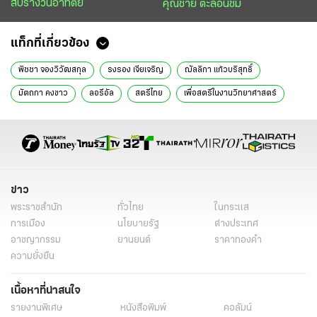
สับรางวันอาทิตย์
คุณชาย ตะลอนชิม
แท็กที่เกี่ยวข้อง
พิชชา จองวิวัฒสกุล
รงรอง เจียเจริญ
ฌัลลิกา แก้วบริสุทธิ์
มัตถกา คงขาว
ลอรีอัล
สตรีไทย
เพื่อสตรีในงานวิทยาศาสตร์
For Women in Science
ข่าว
พระราชสำนัก
ทั่วไทย
ในกระแส
การเมือง
นโยบายรัฐ
ต่างประเทศ
อาชญากรรม
ยานยนต์
ราคาทองคำ
ความยั่งยืน
เนื้อหาที่น่าสนใจ
รายงานพิเศษ
หนังสือพิมพ์
คอลัมน์