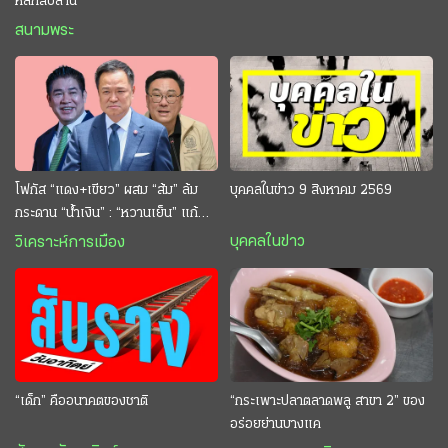
หลักสิบล้าน
สนามพระ
โฟกัส “แดง+เขียว” ผสม “ส้ม” ล้ม
บุคคลในข่าว 9 สิงหาคม 2569
กระดาน “นํ้าเงิน” : “หวานเย็น” แก้
กระหาย “อนุทิน” ดักตีกินสบาย
บุคคลในข่าว
วิเคราะห์การเมือง
“เด็ก” คืออนาคตของชาติ
“กระเพาะปลาตลาดพลู สาขา 2” ของ
อร่อยย่านบางแค