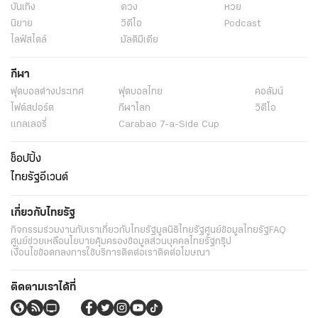
บันเทิง
ดวง
หวย
นิยาย
วิดีโอ
Podcast
ไลฟ์สไตล์
มัลติมีเดีย
กีฬา
ฟุตบอลต่่างประเทศ
ฟุตบอลไทย
คอลัมน์
ไฟต์สปอร์ต
กีฬาโลก
วิดีโอ
แกลเลอรี่
Carabao 7-a-Side Cup
ช็อปปิ้ง
ไทยรัฐอีเวนต์
เกี่ยวกับไทยรัฐ
กิจกรรม
ร่วมงานกับเรา
เกี่ยวกับไทยรัฐ
มูลนิธิไทยรัฐ
ศูนย์ข้อมูลไทยรัฐ
FAQ
ศูนย์ช่วยเหลือ
นโยบายคุ้มครองข้อมูลส่วนบุคคลไทยรัฐกรุ๊ป
เงื่อนไขข้อตกลงการใช้บริการ
ติดต่อเรา
ติดต่อโฆษณา
ติดตามเราได้ที่