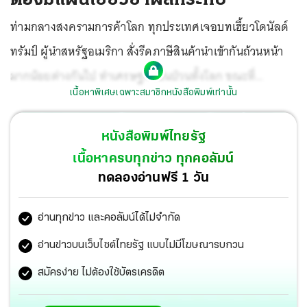
ท่ามกลางสงครามการค้าโลก ทุกประเทศเจอบทเฮี้ยวโดนัลด์
ทรัมป์ ผู้นำสหรัฐอเมริกา สั่งรีดภาษีสินค้านำเข้ากันถ้วนหน้า
มากน้อยต่างกันไป ทำเศรษฐกิจปั่นป่วนทั้งโลก ขณะที่
เนื้อหาพิเศษเฉพาะสมาชิกหนังสือพิมพ์เท่านั้น
ประเทศไทยก็โดนเก็บภาษีเพิ่มมหาโหด 36% แม้ล่าสุด ทรัมป์
สั่งให้ชะลอการเก็บภาษีออกไป 90 วัน เพื่อเปิดโอกาสให้แต่ละ
หนังสือพิมพ์ไทยรัฐ
ประเทศเข้าคิวเจรจาปรับดุลการค้า
เนื้อหาครบทุกข่าว ทุกคอลัมน์
ทดลองอ่านฟรี 1 วัน
อ่านทุกข่าว และคอลัมน์ได้ไม่จำกัด
อ่านข่าวบนเว็บไซต์ไทยรัฐ แบบไม่มีโฆษณารบกวน
สมัครง่าย ไม่ต้องใช้บัตรเครดิต