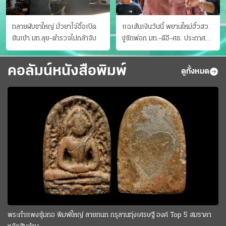
ทลายผับขาใหญ่ มั่วยาโจ๋อื้อเปิด
แฉเส้นเงินวันนี้ พยานใหม่ฮั้วสว.
ยันเช้า มท.ลุย-ตำรวจไม่กล้าจับ
ขู่ซักฟอก มท.-ดีอี-ศธ. ประกาศ
บัญชีท้องถิ่น
คอลัมน์หนังสือพิมพ์
ดูทั้งหมด
พระกำแพงซุ้มกอ พิมพ์ใหญ่ ลายกนก กรุลานทุ่งเศรษฐี องค์ Top 5 สมราคา