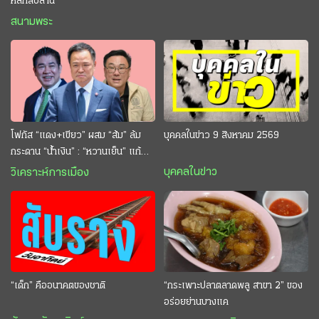
หลักสิบล้าน
สนามพระ
โฟกัส “แดง+เขียว” ผสม “ส้ม” ล้ม
บุคคลในข่าว 9 สิงหาคม 2569
กระดาน “นํ้าเงิน” : “หวานเย็น” แก้
กระหาย “อนุทิน” ดักตีกินสบาย
บุคคลในข่าว
วิเคราะห์การเมือง
“เด็ก” คืออนาคตของชาติ
“กระเพาะปลาตลาดพลู สาขา 2” ของ
อร่อยย่านบางแค