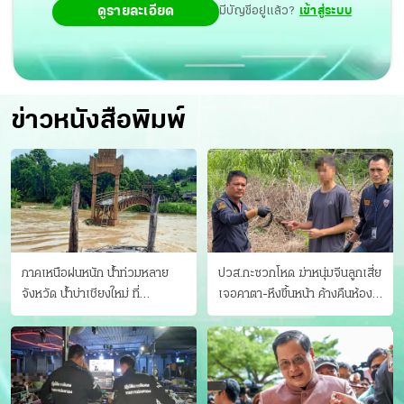
ดูรายละเอียด
มีบัญชีอยู่แล้ว?
เข้าสู่ระบบ
ข่าวหนังสือพิมพ์
ภาคเหนือฝนหนัก น้ำท่วมหลาย
ปวส.กะซวกโหด ฆ่าหนุ่มจีนลูกเสี่ย
จังหวัด นํ้าบ่าเชียงใหม่ ที่
เจอคาตา-หึงขึ้นหน้า ค้างคืนห้อง
แม่ฮ่องสอน ซัดสะพานขาด
แฟนสาว