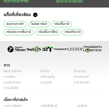
สับรางวันอาทิตย์
คุณชาย ตะลอนชิม
แท็กที่เกี่ยวข้อง
สงครามการค้า
โดนัลด์ ทรัมป์
ทรัมป์ขึ้นภาษี
ทรัมป์ประกาศขึ้นภาษี
ทรัมป์ขึ้นภาษีไทย
ทรัมป์เก็บภาษี
ทรัมป์ขึ้นภาษีนำเข้า
กำแพงภาษี
ภาษีต่างตอบแทน
ภาษีสหรัฐอเมริกา
สหรัฐอเมริกาขึ้นภาษี
ลงทุนในสหรัฐฯ
นำเข้าสินค้าสหรัฐ
สหรัฐอเมริกา
บทบรรณาธิการ
ข่าววันนี้
ไทยรัฐฉบับพิมพ์
ข่าว
พระราชสำนัก
ทั่วไทย
ในกระแส
การเมือง
นโยบายรัฐ
ต่างประเทศ
อาชญากรรม
ยานยนต์
ราคาทองคำ
ความยั่งยืน
เนื้อหาที่น่าสนใจ
รายงานพิเศษ
หนังสือพิมพ์
คอลัมน์