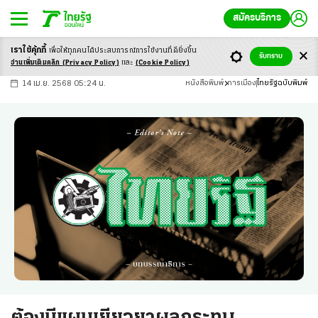
สมัครบริการ
เราใช้คุ้กกี้
เพื่อให้ทุกคนได้ประสบ
การณ์การใช้งานที่ดียิ่งขึ้น
+
ก
ก
-ก
รับทราบ
อ่านเพิ่มเติมคลิก
(Privacy Policy)
และ
(Cookie Policy)
14 เม.ย. 2568 05:24 น.
หนังสือพิมพ์
การเมือง
ไทยรัฐฉบับพิมพ์
ต้องมีแผนเยียวยาผลกระทบ