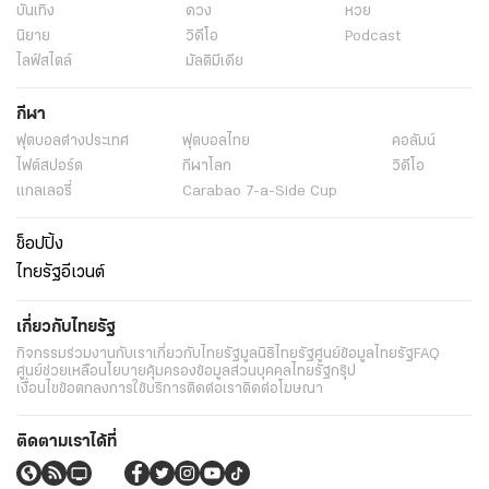
บันเทิง
ดวง
หวย
นิยาย
วิดีโอ
Podcast
ไลฟ์สไตล์
มัลติมีเดีย
กีฬา
ฟุตบอลต่่างประเทศ
ฟุตบอลไทย
คอลัมน์
ไฟต์สปอร์ต
กีฬาโลก
วิดีโอ
แกลเลอรี่
Carabao 7-a-Side Cup
ช็อปปิ้ง
ไทยรัฐอีเวนต์
เกี่ยวกับไทยรัฐ
กิจกรรม
ร่วมงานกับเรา
เกี่ยวกับไทยรัฐ
มูลนิธิไทยรัฐ
ศูนย์ข้อมูลไทยรัฐ
FAQ
ศูนย์ช่วยเหลือ
นโยบายคุ้มครองข้อมูลส่วนบุคคลไทยรัฐกรุ๊ป
เงื่อนไขข้อตกลงการใช้บริการ
ติดต่อเรา
ติดต่อโฆษณา
ติดตามเราได้ที่