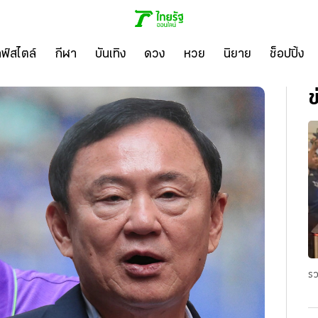
ลฟ์สไตล์
กีฬา
บันเทิง
ดวง
หวย
นิยาย
ช็อปปิ้ง
ข
รว