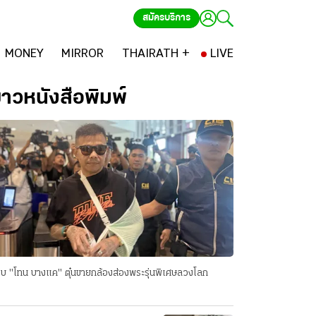
สมัครบริการ
MONEY
MIRROR
THAIRATH +
LIVE
่าวหนังสือพิมพ์
บ "โทน บางแค" ตุ๋นขายกล้องส่องพระรุ่นพิเศษลวงโลก