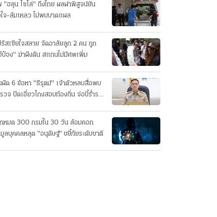
 "ฮลุน โซโล่" ถึงไทย ผลผ่าพิสูจน์ยัน
วใจ-ล้มเหลว ไม่พบบาดแผล
่รัสเซียใจสลาย จัดอาลัยลูก 2 คน ถูก
อ้ป๋อง" ฆ่าฝังดิน สแกนไม่มีศพเพิ่ม
นผิด 6 ข้อหา "ธีรุตม์" เจ้าตัวหลบสื่อพบ
รวจ ปัดเอี่ยวโกงสอบท้องถิ่น จ่อบี้รํ่ารวย
กปกติ
็กหมด 300 กรมใน 30 วัน ล้อมคอก
อมูลบุคคลหลุด "อนุดิษฐ์" ขยี้ภัยระดับชาติ