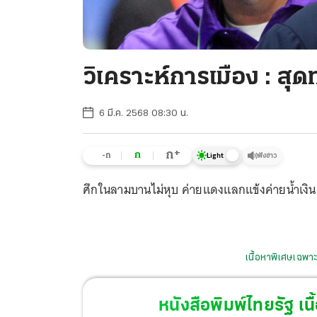
วิเคราะห์การเมือง : สุด
6 มี.ค. 2568 08:30 น.
+
ก
ก
-ก
ฟังข่าว
Light
ศึกในลามบานไม่หุบ ค่ายแดงแลกแข้งค่ายน้ำเงิน
เนื้อหาพิเศษเฉพาะ
หนังสือพิมพ์ไทยรัฐ
เนื