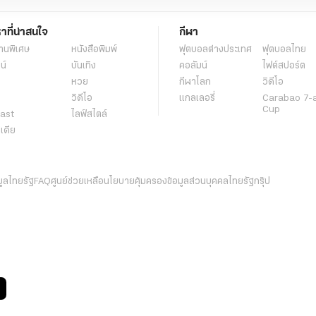
หาที่น่าสนใจ
กีฬา
านพิเศษ
หนังสือพิมพ์
ฟุตบอลต่่างประเทศ
ฟุตบอลไทย
น์
บันเทิง
คอลัมน์
ไฟต์สปอร์ต
หวย
กีฬาโลก
วิดีโอ
วิดีโอ
แกลเลอรี่
Carabao 7-
Cup
ast
ไลฟ์สไตล์
ีเดีย
มูลไทยรัฐ
FAQ
ศูนย์ช่วยเหลือ
นโยบายคุ้มครองข้อมูลส่วนบุคคลไทยรัฐกรุ๊ป