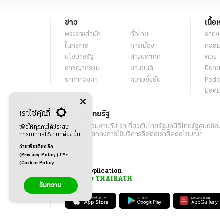
ข่าว
เนื้อ
พระราชสำนัก
ทั่วไทย
รายง
ในกระแส
การเมือง
คอลัม
นโยบายรัฐ
ต่างประเทศ
ดวง
อาชญากรรม
ยานยนต์
นิยาย
ราคาทองคำ
ความยั่งยืน
Podc
มัลติม
เราใช้คุ้กกี้
เกี่ยวกับไทยรัฐ
กิจกรรม
ร่วมงานกับเรา
เกี่ยวกับไทยรัฐ
มูลนิธิไทยรัฐ
ศูนย์ข้อ
เพื่อให้ทุกคนได้ประสบ
เงื่อนไขข้อตกลงการใช้บริการ
ติดต่อเรา
ติดต่อโฆษณา
การณ์การใช้งานที่ดียิ่งขึ้น
อ่านเพิ่มเติมคลิก
(Privacy Policy)
และ
(Cookie Policy)
Application
My THAIRATH
รับทราบ