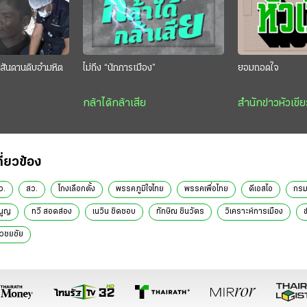
สันดานดิบอำมหิต
ไม่ถึง “นักการเมือง”
ยอมถอดใจ
กล้าได้กล้าเสีย
สำนักข่าวหัวเขีย
กี่ยวข้อง
ว.
สว.
โกงเลือกตั้ง
พรรคภูมิใจไทย
พรรคเพื่อไทย
ดีเอสไอ
กรม
นูญ
ทวี สอดส่อง
เนวิน ชิดชอบ
ทักษิณ ชินวัตร
วิเคราะห์การเมือง
ข
เวชยชัย