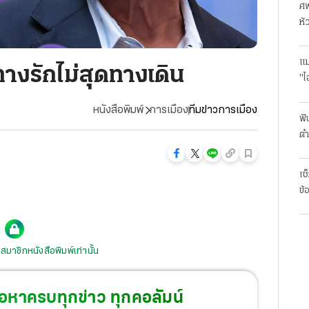
ศพ
หั
แม
ทางรักไม่สุดทางเดิน
"ไ
หนังสือพิมพ์
การเมือง
ทีมข่าวการเมือง
ฟั
ตำ
มา
เช
ข้
สมาชิกหนังสือพิมพ์เท่านั้น
้อหาครบทุกข่าว ทุกคอลัมน์