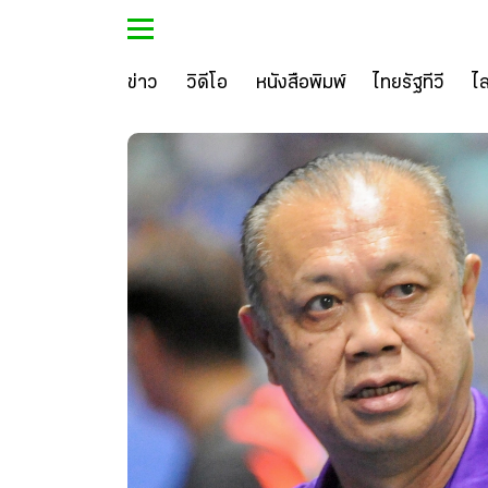
ข่าว
วิดีโอ
หนังสือพิมพ์
ไทยรัฐทีวี
ไ