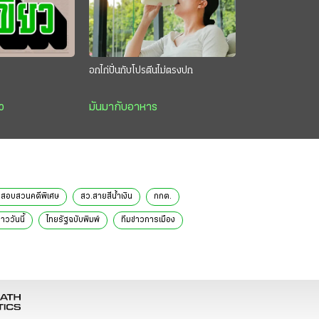
อกไก่ปั่นกับโปรตีนไม่ตรงปก
ว
มันมากับอาหาร
สอบสวนคดีพิเศษ
สว.สายสีน้ำเงิน
กกต.
่าววันนี้
ไทยรัฐฉบับพิมพ์
ทีมข่าวการเมือง