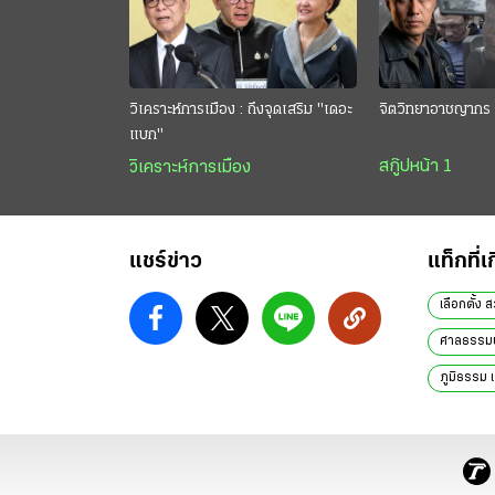
วิเคราะห์การเมือง : ถึงจุดเสริม "เดอะ
จิตวิทยาอาชญากร 
แบก"
สกู๊ปหน้า 1
วิเคราะห์การเมือง
แชร์ข่าว
แท็กที่เ
เลือกตั้ง ส
ศาลธรรม
ภูมิธรรม 