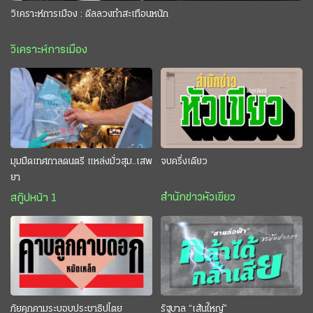
วิเคราะห์การเมือง : ดีลลวงทำสะเทือนหนัก
วิเคราะห์การเมือง
มุมมืดเทศกาลดนตรี แหล่งมั่วสุม..เสพ
จบครึ่งเดียว
ยา
สำนักข่าวหัวเขียว
สกู๊ปหน้า 1
ภัยคุกคามระบอบประชาธิปไตย
รัฐบาล “เส้นใหญ่”