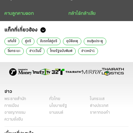
คาบลูกคาบดอก
กล้าได้กล้าเสีย
แท็กที่เกี่ยวข้อง
แก๊งโจ๋
คู่อริ
ขับรถไล่คู่อริ
อุบัติเหตุ
ชนซุ้มประตู
ซิ่งกระบะ
ข่าววันนี้
ไทยรัฐฉบับพิมพ์
ข่าวหน้า1
ข่าว
พระราชสำนัก
ทั่วไทย
ในกระแส
การเมือง
นโยบายรัฐ
ต่างประเทศ
อาชญากรรม
ยานยนต์
ราคาทองคำ
ความยั่งยืน