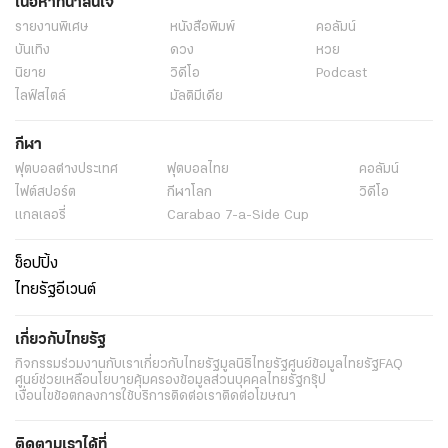
เนื้อหาที่น่าสนใจ
รายงานพิเศษ
หนังสือพิมพ์
คอลัมน์
บันเทิง
ดวง
หวย
นิยาย
วิดีโอ
Podcast
ไลฟ์สไตล์
มัลติมีเดีย
กีฬา
ฟุตบอลต่่างประเทศ
ฟุตบอลไทย
คอลัมน์
ไฟต์สปอร์ต
กีฬาโลก
วิดีโอ
แกลเลอรี่
Carabao 7-a-Side Cup
ช็อปปิ้ง
ไทยรัฐอีเวนต์
เกี่ยวกับไทยรัฐ
กิจกรรม
ร่วมงานกับเรา
เกี่ยวกับไทยรัฐ
มูลนิธิไทยรัฐ
ศูนย์ข้อมูลไทยรัฐ
FAQ
ศูนย์ช่วยเหลือ
นโยบายคุ้มครองข้อมูลส่วนบุคคลไทยรัฐกรุ๊ป
เงื่อนไขข้อตกลงการใช้บริการ
ติดต่อเรา
ติดต่อโฆษณา
ติดตามเราได้ที่