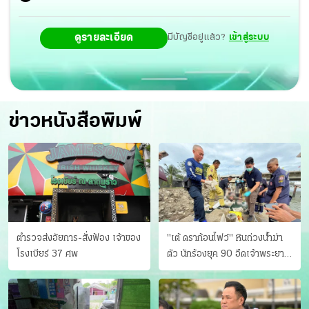
ดูรายละเอียด
มีบัญชีอยู่แล้ว?
เข้าสู่ระบบ
ข่าวหนังสือพิมพ์
ตำรวจส่งอัยการ-สั่งฟ้อง เจ้าของ
"เต้ ดราก้อนไฟว์" หินถ่วงน้ำฆ่า
โรงเบียร์ 37 ศพ
ตัว นักร้องยุค 90 อืดเจ้าพระยา
แฟนหาตัววุ่น เครียดธุรกิจ!