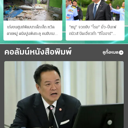
เก๋งชนศูนย์พัฒนาเด็กเล็ก หวิด
"หนู" จวกยับ "โรม" มั่ว-ปั่นเฟ
ตายหมู่ ผนังปูนพังทะลุ คนขับเมา
กนิวส์ ปัดเอี่ยวทํา "ทีโออาร์"
ยา
ต้นทางโกงสอบฉาว
คอลัมน์หนังสือพิมพ์
ดูทั้งหมด