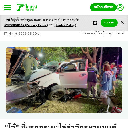
สมัครบริการ
เราใช้คุ้กกี้
เพื่อให้ทุกคนได้ประสบ
การณ์การใช้งานที่ดียิ่งขึ้น
+
ก
ก
-ก
รับทราบ
อ่านเพิ่มเติมคลิก
(Privacy Policy)
และ
(Cookie Policy)
4 ก.พ. 2568 09:30 น.
หนังสือพิมพ์
ทั่วไทย
ไทยรัฐฉบับพิมพ์
"โจ๋" ซิ่งรถกระบะไล่ล่าจักรยานยนต์