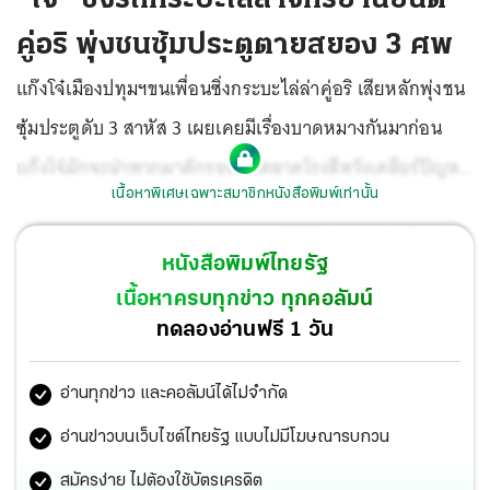
คู่อริ พุ่งชนซุ้มประตูตายสยอง 3 ศพ
แก๊งโจ๋เมืองปทุมฯขนเพื่อนซิ่งกระบะไล่ล่าคู่อริ เสียหลักพุ่งชน
ซุ้มประตูดับ 3 สาหัส 3 เผยเคยมีเรื่องบาดหมางกันมาก่อน
แก๊งโจ๋มักจะนำพวกมาดักรอหน้าตลาดโรงสีหวังเคลียร์ปัญหา
เนื้อหาพิเศษเฉพาะสมาชิกหนังสือพิมพ์เท่านั้น
แต่ไม่พบ ก่อนเกิดเหตุบังเอิญเจอคู่อริขี่รถ จยย.ซิ่งไล่ตาม ถึง
จุดมรณะเป็นทางโค้งมีรอยต่อถนนเป็นรูปคลื่นเสียหลักชนซุ้ม
หนังสือพิมพ์ไทยรัฐ
ตำรวจเร่งตรวจสอบกล้องวงจรปิดสรุปสาเหตุ
เนื้อหาครบทุกข่าว ทุกคอลัมน์
ทดลองอ่านฟรี 1 วัน
อ่านทุกข่าว และคอลัมน์ได้ไม่จำกัด
อ่านข่าวบนเว็บไซต์ไทยรัฐ แบบไม่มีโฆษณารบกวน
สมัครง่าย ไม่ต้องใช้บัตรเครดิต