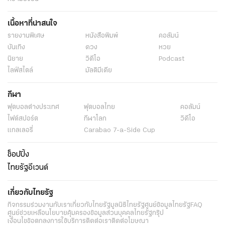
เนื้อหาที่น่าสนใจ
รายงานพิเศษ
หนังสือพิมพ์
คอลัมน์
บันเทิง
ดวง
หวย
นิยาย
วิดีโอ
Podcast
ไลฟ์สไตล์
มัลติมีเดีย
กีฬา
ฟุตบอลต่่างประเทศ
ฟุตบอลไทย
คอลัมน์
ไฟต์สปอร์ต
กีฬาโลก
วิดีโอ
แกลเลอรี่
Carabao 7-a-Side Cup
ช็อปปิ้ง
ไทยรัฐอีเวนต์
เกี่ยวกับไทยรัฐ
กิจกรรม
ร่วมงานกับเรา
เกี่ยวกับไทยรัฐ
มูลนิธิไทยรัฐ
ศูนย์ข้อมูลไทยรัฐ
FAQ
ศูนย์ช่วยเหลือ
นโยบายคุ้มครองข้อมูลส่วนบุคคลไทยรัฐกรุ๊ป
เงื่อนไขข้อตกลงการใช้บริการ
ติดต่อเรา
ติดต่อโฆษณา