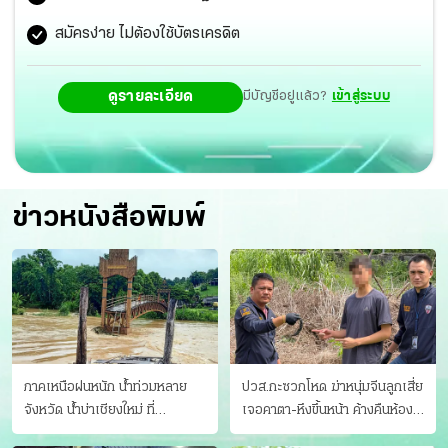
สมัครง่าย ไม่ต้องใช้บัตรเครดิต
ดูรายละเอียด
มีบัญชีอยู่แล้ว?
เข้าสู่ระบบ
ข่าวหนังสือพิมพ์
ภาคเหนือฝนหนัก น้ำท่วมหลาย
ปวส.กะซวกโหด ฆ่าหนุ่มจีนลูกเสี่ย
จังหวัด นํ้าบ่าเชียงใหม่ ที่
เจอคาตา-หึงขึ้นหน้า ค้างคืนห้อง
แม่ฮ่องสอน ซัดสะพานขาด
แฟนสาว