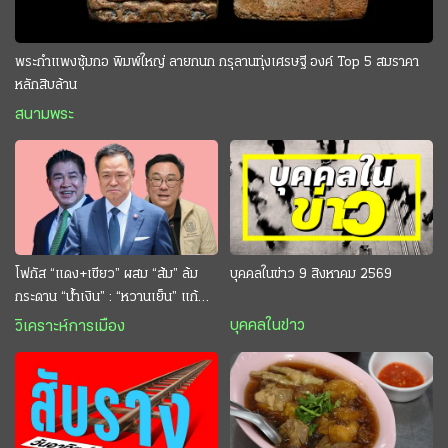
พระกำแพงซุ้มกอ พิมพ์ใหญ่ ลายกนก กรุลานทุ่งเศรษฐี องค์ Top 5 สมราคา
หลักสิบล้าน
สนามพระ
โฟกัส “แดง+เขียว” ผสม “ส้ม” ล้ม
บุคคลในข่าว 9 สิงหาคม 2569
กระดาน “นํ้าเงิน” : “หวานเย็น” แก้
กระหาย “อนุทิน” ดักตีกินสบาย
บุคคลในข่าว
วิเคราะห์การเมือง