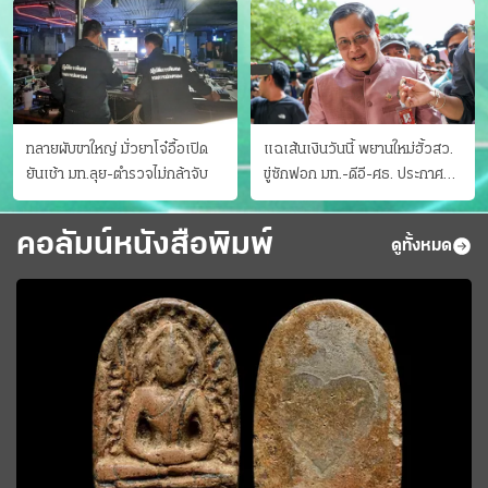
ทลายผับขาใหญ่ มั่วยาโจ๋อื้อเปิด
แฉเส้นเงินวันนี้ พยานใหม่ฮั้วสว.
ยันเช้า มท.ลุย-ตำรวจไม่กล้าจับ
ขู่ซักฟอก มท.-ดีอี-ศธ. ประกาศ
บัญชีท้องถิ่น
คอลัมน์หนังสือพิมพ์
ดูทั้งหมด