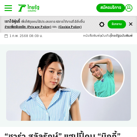
สมัครบริการ
เราใช้คุ้กกี้
เพื่อให้ทุกคนได้ประสบ
การณ์การใช้งานที่ดียิ่งขึ้น
+
ก
ก
-ก
รับทราบ
อ่านเพิ่มเติมคลิก
(Privacy Policy)
และ
(Cookie Policy)
1 ก.พ. 2568 08:09 น.
หนังสือพิมพ์
บันเทิง
ไทยรัฐฉบับพิมพ์
“ซาร่า สลัลรักษ์” แฮปปี้คบ “มิกกี้”