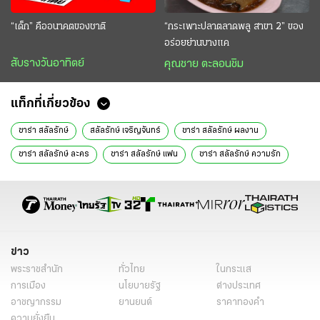
“เด็ก” คืออนาคตของชาติ
“กระเพาะปลาตลาดพลู สาขา 2” ของ
อร่อยย่านบางแค
สับรางวันอาทิตย์
คุณชาย ตะลอนชิม
แท็กที่เกี่ยวข้อง
ซาร่า สลัลรักษ์
สลัลรักษ์ เจริญจันทร์
ซาร่า สลัลรักษ์ ผลงาน
ซาร่า สลัลรักษ์ ละคร
ซาร่า สลัลรักษ์ แฟน
ซาร่า สลัลรักษ์ ความรัก
ไอ้หนุ่มรถไถ
มิกกี้ ปฐมพล
คนดังนั่งคุย
ข่าววันนี้
ไทยรัฐฉบับพิมพ์
ละคร
นิยาย
ข่าว
พระราชสำนัก
ทั่วไทย
ในกระแส
การเมือง
นโยบายรัฐ
ต่างประเทศ
อาชญากรรม
ยานยนต์
ราคาทองคำ
ความยั่งยืน