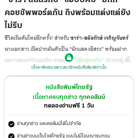
คอยซัพพอร์ตกัน ถึงพร้อมแต่งแต่ยัง
ไม่รีบ
ชีวิตเริ่มต้นใหม่อีกครั้ง! สำหรับ
ซาร่า-สลัลรักษ์ เจริญจันทร์
นางเอกสาว เปิดปากผันตัวเป็น “นักแสดงอิสระ” พร้อมฝาก
ผลงานละครโรแมนติก-คอมเมดี้
“ไอ้หนุ่มรถไถ”
ประกบคู่
เบิ้ล
เนื้อหาพิเศษเฉพาะสมาชิกหนังสือพิมพ์เท่านั้น
ปทุมราช
ทางช่อง 8 เป็นการทิ้งทวน แถมกำลังเตรียมตัว
เตรียมใจรับราชการ “ทหาร” อยากทำให้ “ครอบครัว” ภูมิใจ
หนังสือพิมพ์ไทยรัฐ
ส่วนสถานะหัวใจกับ
มิกกี้-ปฐมพล
นักฟุตบอลทีมชาติไทย
เนื้อหาครบทุกข่าว ทุกคอลัมน์
หวานชื่นมื่นไม่เปลี่ยน ใน
“คนดังนั่งคุย”
ทดลองอ่านฟรี 1 วัน
อ่านทุกข่าว และคอลัมน์ได้ไม่จำกัด
อ่านข่าวบนเว็บไซต์ไทยรัฐ แบบไม่มีโฆษณารบกวน