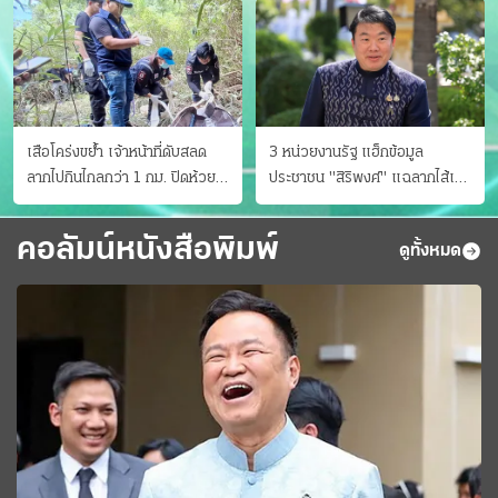
เสือโคร่งขย้ำ เจ้าหน้าที่ดับสลด
3 หน่วยงานรัฐ แฮ็กข้อมูล
ลากไปกินไกลกว่า 1 กม. ปิดห้วย
ประชาชน "สิริพงศ์" แฉลากไส้เอง
ขาแข้งชั่วคราว
"หนู" กอด "หนิม" สยบลือ
คอลัมน์หนังสือพิมพ์
ดูทั้งหมด