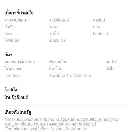
เนื้อหาที่น่าสนใจ
รายงานพิเศษ
หนังสือพิมพ์
คอลัมน์
บันเทิง
ดวง
หวย
นิยาย
วิดีโอ
Podcast
ไลฟ์สไตล์
มัลติมีเดีย
กีฬา
ฟุตบอลต่่างประเทศ
ฟุตบอลไทย
คอลัมน์
ไฟต์สปอร์ต
กีฬาโลก
วิดีโอ
แกลเลอรี่
Carabao 7-a-Side Cup
ช็อปปิ้ง
ไทยรัฐอีเวนต์
เกี่ยวกับไทยรัฐ
กิจกรรม
ร่วมงานกับเรา
เกี่ยวกับไทยรัฐ
มูลนิธิไทยรัฐ
ศูนย์ข้อมูลไทยรัฐ
FAQ
ศูนย์ช่วยเหลือ
นโยบายคุ้มครองข้อมูลส่วนบุคคลไทยรัฐกรุ๊ป
เงื่อนไขข้อตกลงการใช้บริการ
ติดต่อเรา
ติดต่อโฆษณา