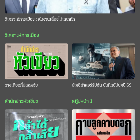
วิเคราะห์การเมือง : ต้นงานเลี้ยงไม่แตกหัก
วิเคราะห์การเมือง
ทางเลือกที่ปลอดภัย
บัญชีดำคอร์รัปชัน บันทึกอัปยศปี’69
สำนักข่าวหัวเขียว
สกู๊ปหน้า 1