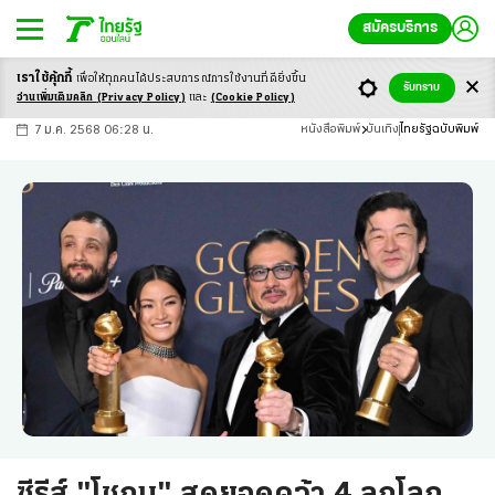
สมัครบริการ
เราใช้คุ้กกี้
เพื่อให้ทุกคนได้ประสบ
การณ์การใช้งานที่ดียิ่งขึ้น
+
ก
ก
-ก
รับทราบ
อ่านเพิ่มเติมคลิก
(Privacy Policy)
และ
(Cookie Policy)
7 ม.ค. 2568 06:28 น.
หนังสือพิมพ์
บันเทิง
ไทยรัฐฉบับพิมพ์
ซีรีส์ "โชกุน" สุดยอดคว้า 4 ลูกโลก