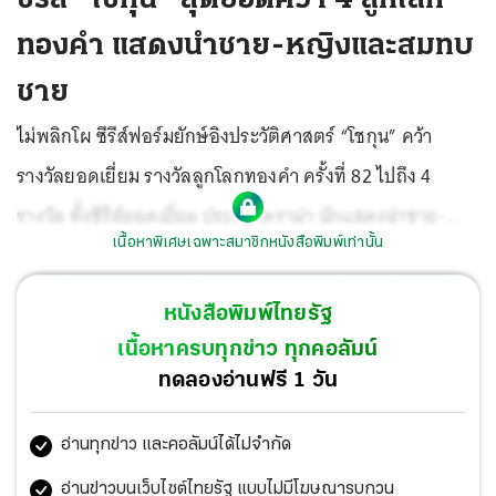
ทองคำ แสดงนำชาย-หญิงและสมทบ
ชาย
ไม่พลิกโผ ซีรีส์ฟอร์มยักษ์อิงประวัติศาสตร์ “โชกุน” คว้า
รางวัลยอดเยี่ยม รางวัลลูกโลกทองคำ ครั้งที่ 82 ไปถึง 4
รางวัล ทั้งซีรีส์ยอดเยี่ยม ประเภทดราม่า นักแสดงนำชาย-
เนื้อหาพิเศษเฉพาะสมาชิกหนังสือพิมพ์เท่านั้น
หญิง และนักแสดงสมทบชาย โดยมีสองนักแสดงระดับตำนาน
“เดมี มัวร์” คว้ารางวัลนักแสดงนำหญิงยอดเยี่ยม ประเภท
หนังสือพิมพ์ไทยรัฐ
มิวสิคัลหรือคอมเมดี้ จากหนัง “เดอะ ซับสแตนซ์” เป็นรางวัล
เนื้อหาครบทุกข่าว ทุกคอลัมน์
แรกในชีวิตการแสดง ส่วน “โจดี ฟอสเตอร์” ได้ลูกโลกทองคำ
ทดลองอ่านฟรี 1 วัน
เป็นครั้งที่ 5 จากรางวัลนักแสดงนำหญิงยอดเยี่ยม จากลิมิเต็ด
อ่านทุกข่าว และคอลัมน์ได้ไม่จำกัด
ซีรีส์ “ทรู ดีเท็กทีฟ ไนท์ คันทรี
อ่านข่าวบนเว็บไซต์ไทยรัฐ แบบไม่มีโฆษณารบกวน