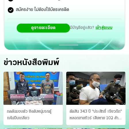
สมัครง่าย ไม่ต้องใช้บัตรเครดิต
ดูรายละเอียด
มีบัญชีอยู่แล้ว?
เข้าสู่ระบบ
ข่าวหนังสือพิมพ์
กดดันมอบตัว ยิงดับหนุ่มรถตู้
ตัดสิน 343 ปี "ประสิทธิ์ เจียวก๊ก"
แค้นปีนเกลียว
หลอกขายทัวร์ เสียหาย 102 ล้าน
มีเหยื่อ 173 คน