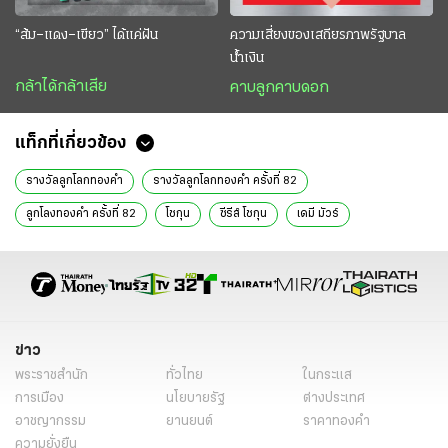
“ส้ม–แดง–เขียว” ได้แค่ฝัน
ความเสี่ยงของเสถียรภาพรัฐบาล
น้ำเงิน
กล้าได้กล้าเสีย
คาบลูกคาบดอก
แท็กที่เกี่ยวข้อง
รางวัลลูกโลกทองคำ
รางวัลลูกโลกทองคำ ครั้งที่ 82
ลูกโลงทองคำ ครั้งที่ 82
โชกุน
ซีรีส์ โชกุน
เดมี มัวร์
Golden Globes
สหรัฐอเมริกา
ข่าววันนี้
ไทยรัฐฉบับพิมพ์
ข่าวหน้า1
ซีรีส์ Shogun
ฮิโรยูกิ ซานาดะ
อันนะ ซาวาอิ
ทาดะโนบุ อาซาโนะ
ข่าว
พระราชสำนัก
ทั่วไทย
ในกระแส
การเมือง
นโยบายรัฐ
ต่างประเทศ
อาชญากรรม
ยานยนต์
ราคาทองคำ
ความยั่งยืน