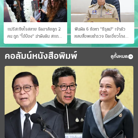
แม่รัสเซียใจสลาย จัดอาลัยลูก 2
ฟันผิด 6 ข้อหา "ธีรุตม์" เจ้าตัว
คน ถูก "ไอ้ป๋อง" ฆ่าฝังดิน สแกน
หลบสื่อพบตำรวจ ปัดเอี่ยวโกง
ไม่มีศพเพิ่ม
สอบท้องถิ่น จ่อบี้รํ่ารวยมากปกติ
คอลัมน์หนังสือพิมพ์
ดูทั้งหมด