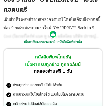
คอดนตรี
เป็นข่าวดีของเหล่าสายเพลงคอดนตรี โดยในเดือนสิงหาคมนี้
ช่อง 9 จะนำเสนอรายการใหม่ “OVERDRIVE” Back to S-
Cool (โอเวอร์ไดร์ฟ แบค ทู สคูล) ผลิตโดย บริษัท ปราชญ์
เนื้อหาพิเศษเฉพาะสมาชิกหนังสือพิมพ์เท่านั้น
มิวสิค โกลบอลฯ อัครเดช โยธาจันทร์ หรือ เบ๊น อาปาเช่ อินฟลู
เอนเซอร์คนดังในโลกออนไลน์ รับหน้าที่พิธีกร พร้อมกับ
หนังสือพิมพ์ไทยรัฐ
อาจารย์ปราชญ์ อรุณรังษี คนดนตรีที่มีความสามารถรอบด้าน
เนื้อหาครบทุกข่าว ทุกคอลัมน์
ที่พร้อมแนะนำเรื่องยากให้กลายเป็นเรื่องง่าย
ทดลองอ่านฟรี 1 วัน
อ่านทุกข่าว และคอลัมน์ได้ไม่จำกัด
อ่านข่าวบนเว็บไซต์ไทยรัฐ แบบไม่มีโฆษณารบกวน
สมัครง่าย ไม่ต้องใช้บัตรเครดิต