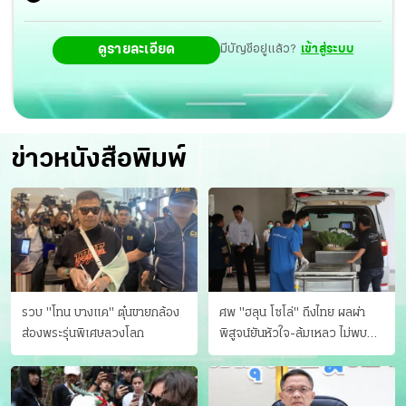
ดูรายละเอียด
มีบัญชีอยู่แล้ว?
เข้าสู่ระบบ
ข่าวหนังสือพิมพ์
รวบ "โทน บางแค" ตุ๋นขายกล้อง
ศพ "ฮลุน โซโล่" ถึงไทย ผลผ่า
ส่องพระรุ่นพิเศษลวงโลก
พิสูจน์ยันหัวใจ-ล้มเหลว ไม่พบ
บาดแผล