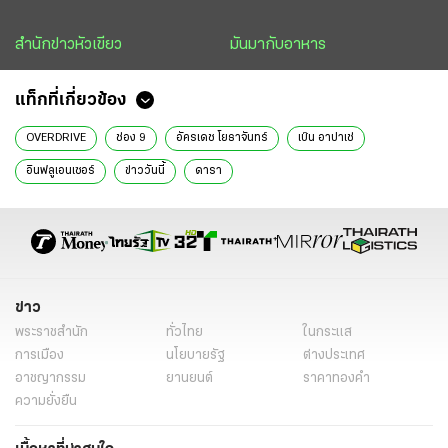
สำนักข่าวหัวเขียว
มันมากับอาหาร
แท็กที่เกี่ยวข้อง
OVERDRIVE
ช่อง 9
อัครเดช โยธาจันทร์
เบ๊น อาปาเช่
อินฟลูเอนเซอร์
ข่าววันนี้
ดารา
ข่าว
พระราชสำนัก
ทั่วไทย
ในกระแส
การเมือง
นโยบายรัฐ
ต่างประเทศ
อาชญากรรม
ยานยนต์
ราคาทองคำ
ความยั่งยืน