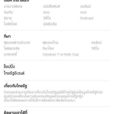
เนื้อหาที่น่าสนใจ
รายงานพิเศษ
หนังสือพิมพ์
คอลัมน์
บันเทิง
ดวง
หวย
นิยาย
วิดีโอ
Podcast
ไลฟ์สไตล์
มัลติมีเดีย
กีฬา
ฟุตบอลต่่างประเทศ
ฟุตบอลไทย
คอลัมน์
ไฟต์สปอร์ต
กีฬาโลก
วิดีโอ
แกลเลอรี่
Carabao 7-a-Side Cup
ช็อปปิ้ง
ไทยรัฐอีเวนต์
เกี่ยวกับไทยรัฐ
กิจกรรม
ร่วมงานกับเรา
เกี่ยวกับไทยรัฐ
มูลนิธิไทยรัฐ
ศูนย์ข้อมูลไทยรัฐ
FAQ
ศูนย์ช่วยเหลือ
นโยบายคุ้มครองข้อมูลส่วนบุคคลไทยรัฐกรุ๊ป
เงื่อนไขข้อตกลงการใช้บริการ
ติดต่อเรา
ติดต่อโฆษณา
ติดตามเราได้ที่