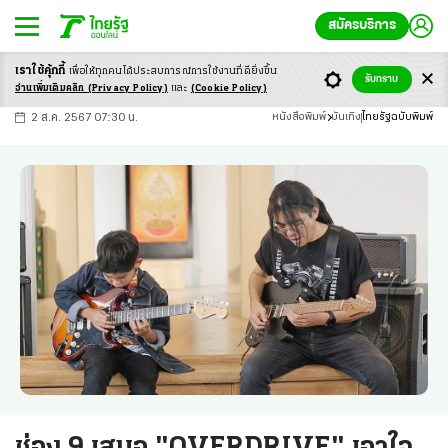
สมัครบริการ
เราใช้คุ้กกี้
เพื่อให้ทุกคนได้ประสบ
การณ์การใช้งานที่ดียิ่งขึ้น
+
ก
ก
-ก
รับทราบ
อ่านเพิ่มเติมคลิก
(Privacy Policy)
และ
(Cookie Policy)
2 ส.ค. 2567 07:30 น.
หนังสือพิมพ์
บันเทิง
ไทยรัฐฉบับพิมพ์
ช่อง 9 เสนอ "OVERDRIVE" เอาใจ