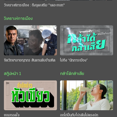
วิเคราะห์การเมือง : ถึงจุดเสริม "เดอะแบก"
วิเคราะห์การเมือง
จิตวิทยาอาชญากร สันดานดิบอำมหิต
ไม่ถึง “นักการเมือง”
สกู๊ปหน้า 1
กล้าได้กล้าเสีย
ยอมถอดใจ
อกไก่ปั่นกับโปรตีนไม่ตรงปก