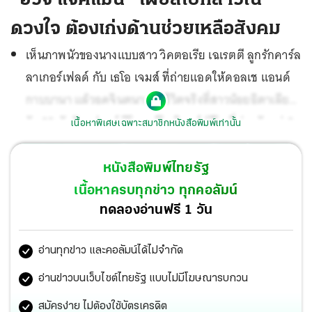
ดวงใจ ต้องเก่งด้านช่วยเหลือสังคม
เห็นภาพนัวของนางแบบสาว วิคตอเรีย เฉเรตตี ลูกรักคาร์ล
ลาเกอร์เฟลด์ กับ เธโอ เจมส์ ที่ถ่ายแอดให้ดอลเช แอนด์
กาบบานา แล้วอดจินตนาการชีวิตจริงที่สาวน้อยอิตาเลียน
วัย 25 นัวกับซุปตาร์ ลีโอนาร์โด ดิคาร์ปรีโอ ที่ห่างกันแค่ 2
เนื้อหาพิเศษเฉพาะสมาชิกหนังสือพิมพ์เท่านั้น
รอบเอง
หนังสือพิมพ์ไทยรัฐ
เนื้อหาครบทุกข่าว ทุกคอลัมน์
ทดลองอ่านฟรี 1 วัน
อ่านทุกข่าว และคอลัมน์ได้ไม่จำกัด
อ่านข่าวบนเว็บไซต์ไทยรัฐ แบบไม่มีโฆษณารบกวน
สมัครง่าย ไม่ต้องใช้บัตรเครดิต