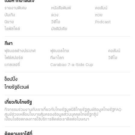
เนื้อหาที่น่าสนใจ
รายงานพิเศษ
หนังสือพิมพ์
คอลัมน์
บันเทิง
ดวง
หวย
นิยาย
วิดีโอ
Podcast
ไลฟ์สไตล์
มัลติมีเดีย
กีฬา
ฟุตบอลต่่างประเทศ
ฟุตบอลไทย
คอลัมน์
ไฟต์สปอร์ต
กีฬาโลก
วิดีโอ
แกลเลอรี่
Carabao 7-a-Side Cup
ช็อปปิ้ง
ไทยรัฐอีเวนต์
เกี่ยวกับไทยรัฐ
กิจกรรม
ร่วมงานกับเรา
เกี่ยวกับไทยรัฐ
มูลนิธิไทยรัฐ
ศูนย์ข้อมูลไทยรัฐ
FAQ
ศูนย์ช่วยเหลือ
นโยบายคุ้มครองข้อมูลส่วนบุคคลไทยรัฐกรุ๊ป
เงื่อนไขข้อตกลงการใช้บริการ
ติดต่อเรา
ติดต่อโฆษณา
ติดตามเราได้ที่