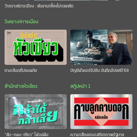
วิเคราะห์การเมือง : ต้นงานเลี้ยงไม่แตกหัก
วิเคราะห์การเมือง
ทางเลือกที่ปลอดภัย
บัญชีดำคอร์รัปชัน บันทึกอัปยศปี’69
สำนักข่าวหัวเขียว
สกู๊ปหน้า 1
“ส้ม–แดง–เขียว” ได้แค่ฝัน
ความเสี่ยงของเสถียรภาพรัฐบาล