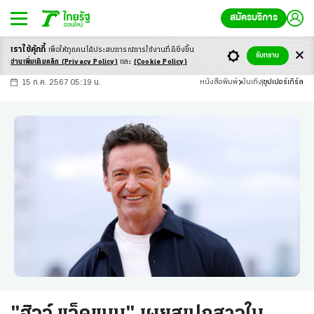
สมัครบริการ
เราใช้คุ้กกี้
เพื่อให้ทุกคนได้ประสบ
การณ์การใช้งานที่ดียิ่งขึ้น
+
ก
ก
-ก
รับทราบ
อ่านเพิ่มเติมคลิก
(Privacy Policy)
และ
(Cookie Policy)
15 ก.ค. 2567 05:19 น.
หนังสือพิมพ์
บันเทิง
ซุปเปอร์เกิร์ล
"ฮิวจ์ แจ็คแมน" เผยสเปกสาวใน