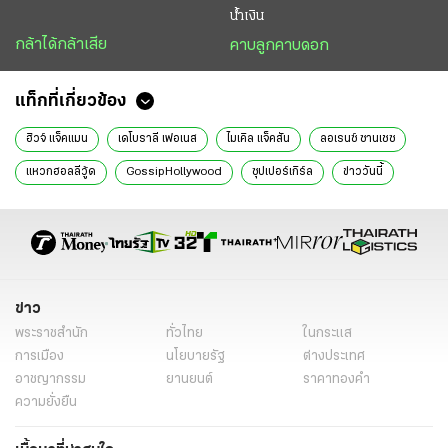
น้ำเงิน
กล้าได้กล้าเสีย
คาบลูกคาบดอก
แท็กที่เกี่ยวข้อง
ฮิวจ์ แจ็คแมน
เดโบราลี เฟอเนส
ไมเคิล แจ็คสัน
ลอเรนซ์ ซานเชซ
แหวกฮอลลีวู้ด
GossipHollywood
ซุปเปอร์เกิร์ล
ข่าววันนี้
กอสซิป
ข่าว
พระราชสำนัก
ทั่วไทย
ในกระแส
การเมือง
นโยบายรัฐ
ต่างประเทศ
อาชญากรรม
ยานยนต์
ราคาทองคำ
ความยั่งยืน