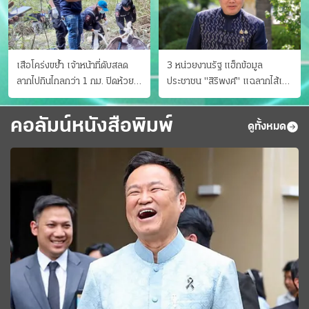
เสือโคร่งขย้ำ เจ้าหน้าที่ดับสลด
3 หน่วยงานรัฐ แฮ็กข้อมูล
ลากไปกินไกลกว่า 1 กม. ปิดห้วย
ประชาชน "สิริพงศ์" แฉลากไส้เอง
ขาแข้งชั่วคราว
"หนู" กอด "หนิม" สยบลือ
คอลัมน์หนังสือพิมพ์
ดูทั้งหมด