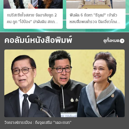
แม่รัสเซียใจสลาย จัดอาลัยลูก 2
ฟันผิด 6 ข้อหา "ธีรุตม์" เจ้าตัว
คน ถูก "ไอ้ป๋อง" ฆ่าฝังดิน สแกน
หลบสื่อพบตำรวจ ปัดเอี่ยวโกง
ไม่มีศพเพิ่ม
สอบท้องถิ่น จ่อบี้รํ่ารวยมากปกติ
คอลัมน์หนังสือพิมพ์
ดูทั้งหมด
วิเคราะห์การเมือง : ถึงจุดเสริม "เดอะแบก"