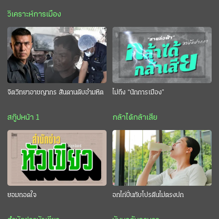
วิเคราะห์การเมือง
จิตวิทยาอาชญากร สันดานดิบอำมหิต
ไม่ถึง “นักการเมือง”
สกู๊ปหน้า 1
กล้าได้กล้าเสีย
ยอมถอดใจ
อกไก่ปั่นกับโปรตีนไม่ตรงปก