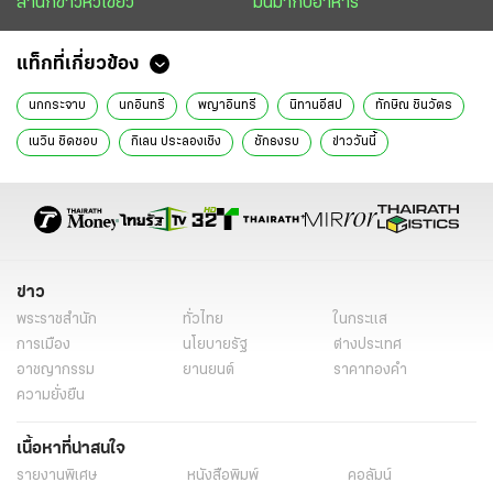
สำนักข่าวหัวเขียว
มันมากับอาหาร
แท็กที่เกี่ยวข้อง
นกกระจาบ
นกอินทรี
พญาอินทรี
นิทานอีสป
ทักษิณ ชินวัตร
เนวิน ชิดชอบ
กิเลน ประลองเชิง
ชักธงรบ
ข่าววันนี้
ไทยรัฐฉบับพิมพ์
ข่าว
พระราชสำนัก
ทั่วไทย
ในกระแส
การเมือง
นโยบายรัฐ
ต่างประเทศ
อาชญากรรม
ยานยนต์
ราคาทองคำ
ความยั่งยืน
เนื้อหาที่น่าสนใจ
รายงานพิเศษ
หนังสือพิมพ์
คอลัมน์