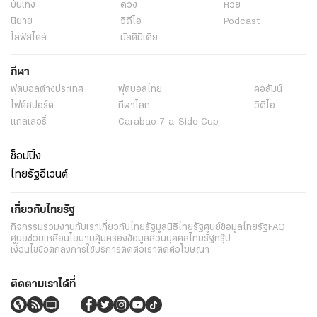
บันเทิง
ดวง
หวย
นิยาย
วิดีโอ
Podcast
ไลฟ์สไตล์
มัลติมีเดีย
กีฬา
ฟุตบอลต่่างประเทศ
ฟุตบอลไทย
คอลัมน์
ไฟต์สปอร์ต
กีฬาโลก
วิดีโอ
แกลเลอรี่
Carabao 7-a-Side Cup
ช็อปปิ้ง
ไทยรัฐอีเวนต์
เกี่ยวกับไทยรัฐ
กิจกรรม
ร่วมงานกับเรา
เกี่ยวกับไทยรัฐ
มูลนิธิไทยรัฐ
ศูนย์ข้อมูลไทยรัฐ
FAQ
ศูนย์ช่วยเหลือ
นโยบายคุ้มครองข้อมูลส่วนบุคคลไทยรัฐกรุ๊ป
เงื่อนไขข้อตกลงการใช้บริการ
ติดต่อเรา
ติดต่อโฆษณา
ติดตามเราได้ที่