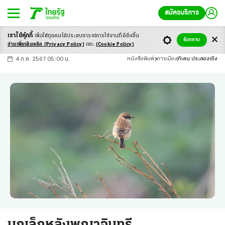
สมัครบริการ
เราใช้คุ้กกี้
เพื่อให้ทุกคนได้ประสบ
การณ์การใช้งานที่ดียิ่งขึ้น
+
ก
ก
-ก
รับทราบ
อ่านเพิ่มเติมคลิก
(Privacy Policy)
และ
(Cookie Policy)
4 ก.ค. 2567 05:00 น.
หนังสือพิมพ์
การเมือง
กิเลน ประลองเชิง
นกเล็กหลังพญาอินทรี