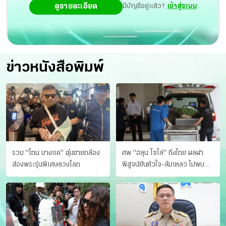
ดูรายละเอียด
มีบัญชีอยู่แล้ว?
เข้าสู่ระบบ
ข่าวหนังสือพิมพ์
รวบ "โทน บางแค" ตุ๋นขายกล้อง
ศพ "ฮลุน โซโล่" ถึงไทย ผลผ่า
ส่องพระรุ่นพิเศษลวงโลก
พิสูจน์ยันหัวใจ-ล้มเหลว ไม่พบ
บาดแผล