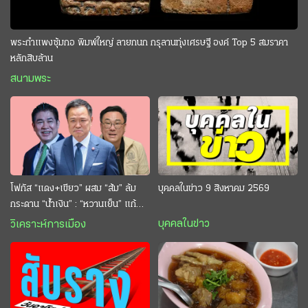
พระกำแพงซุ้มกอ พิมพ์ใหญ่ ลายกนก กรุลานทุ่งเศรษฐี องค์ Top 5 สมราคา
หลักสิบล้าน
สนามพระ
โฟกัส “แดง+เขียว” ผสม “ส้ม” ล้ม
บุคคลในข่าว 9 สิงหาคม 2569
กระดาน “นํ้าเงิน” : “หวานเย็น” แก้
กระหาย “อนุทิน” ดักตีกินสบาย
บุคคลในข่าว
วิเคราะห์การเมือง