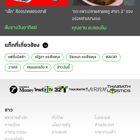
“เด็ก” คืออนาคตของชาติ
“กระเพาะปลาตลาดพลู สาขา 2” ของ
อร่อยย่านบางแค
สับรางวันอาทิตย์
คุณชาย ตะลอนชิม
แท็กที่เกี่ยวข้อง
แฟชั่นนิสต้า
ณัฐชา หอสัจจกุล
ชิดชนก หอสัจจกุล
WACAY
วาเคย์
เจนเนอเรชัน X
ข่าววันนี้
ข่าว
พระราชสำนัก
ทั่วไทย
ในกระแส
การเมือง
นโยบายรัฐ
ต่างประเทศ
อาชญากรรม
ยานยนต์
ราคาทองคำ
ความยั่งยืน