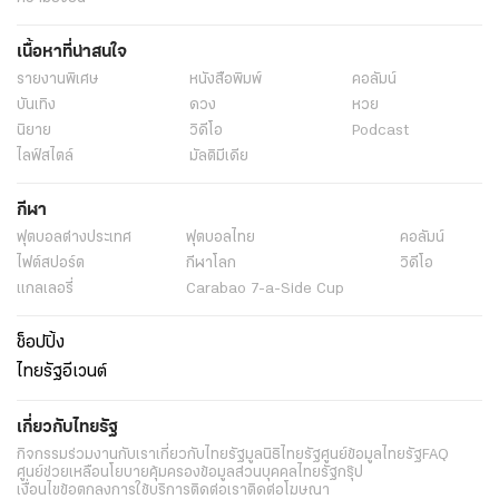
เนื้อหาที่น่าสนใจ
รายงานพิเศษ
หนังสือพิมพ์
คอลัมน์
บันเทิง
ดวง
หวย
นิยาย
วิดีโอ
Podcast
ไลฟ์สไตล์
มัลติมีเดีย
กีฬา
ฟุตบอลต่่างประเทศ
ฟุตบอลไทย
คอลัมน์
ไฟต์สปอร์ต
กีฬาโลก
วิดีโอ
แกลเลอรี่
Carabao 7-a-Side Cup
ช็อปปิ้ง
ไทยรัฐอีเวนต์
เกี่ยวกับไทยรัฐ
กิจกรรม
ร่วมงานกับเรา
เกี่ยวกับไทยรัฐ
มูลนิธิไทยรัฐ
ศูนย์ข้อมูลไทยรัฐ
FAQ
ศูนย์ช่วยเหลือ
นโยบายคุ้มครองข้อมูลส่วนบุคคลไทยรัฐกรุ๊ป
เงื่อนไขข้อตกลงการใช้บริการ
ติดต่อเรา
ติดต่อโฆษณา