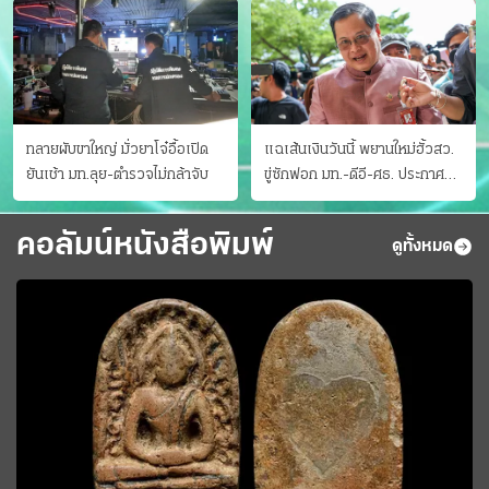
ทลายผับขาใหญ่ มั่วยาโจ๋อื้อเปิด
แฉเส้นเงินวันนี้ พยานใหม่ฮั้วสว.
ยันเช้า มท.ลุย-ตำรวจไม่กล้าจับ
ขู่ซักฟอก มท.-ดีอี-ศธ. ประกาศ
บัญชีท้องถิ่น
คอลัมน์หนังสือพิมพ์
ดูทั้งหมด