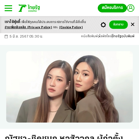
สมัครบริการ
เราใช้คุ้กกี้
เพื่อให้ทุกคนได้ประสบ
การณ์การใช้งานที่ดียิ่งขึ้น
+
ก
ก
-ก
รับทราบ
อ่านเพิ่มเติมคลิก
(Privacy Policy)
และ
(Cookie Policy)
5 มิ.ย. 2567 05:30 น.
หนังสือพิมพ์
ไลฟ์สไตล์
ไทยรัฐฉบับพิมพ์
ณัฐชา-ชิดชนก หอสัจจกุล ผู้ก่อตั้ง