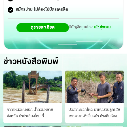
สมัครง่าย ไม่ต้องใช้บัตรเครดิต
ดูรายละเอียด
มีบัญชีอยู่แล้ว?
เข้าสู่ระบบ
ข่าวหนังสือพิมพ์
ภาคเหนือฝนหนัก น้ำท่วมหลาย
ปวส.กะซวกโหด ฆ่าหนุ่มจีนลูกเสี่ย
จังหวัด นํ้าบ่าเชียงใหม่ ที่
เจอคาตา-หึงขึ้นหน้า ค้างคืนห้อง
แม่ฮ่องสอน ซัดสะพานขาด
แฟนสาว