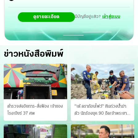
ดูรายละเอียด
มีบัญชีอยู่แล้ว?
เข้าสู่ระบบ
ข่าวหนังสือพิมพ์
ตำรวจส่งอัยการ-สั่งฟ้อง เจ้าของ
"เต้ ดราก้อนไฟว์" หินถ่วงน้ำฆ่า
โรงเบียร์ 37 ศพ
ตัว นักร้องยุค 90 อืดเจ้าพระยา
แฟนหาตัววุ่น เครียดธุรกิจ!