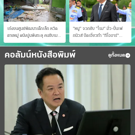
เก๋งชนศูนย์พัฒนาเด็กเล็ก หวิด
"หนู" จวกยับ "โรม" มั่ว-ปั่นเฟ
ตายหมู่ ผนังปูนพังทะลุ คนขับเมา
กนิวส์ ปัดเอี่ยวทํา "ทีโออาร์"
ยา
ต้นทางโกงสอบฉาว
คอลัมน์หนังสือพิมพ์
ดูทั้งหมด