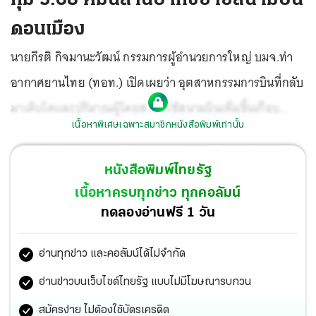
ดอนเมือง
นายกีรติ กิจมานะวัฒน์ กรรมการผู้อำนวยการใหญ่ บมจ.ท่า
อากาศยานไทย (ทอท.) เปิดเผยว่า อุตสาหกรรมการบินที่กลับ
มาเติบโตและปริมาณผู้โดยสารที่ใช้สนามบินเพิ่มขึ้นเกือบ
เนื้อหาพิเศษเฉพาะสมาชิกหนังสือพิมพ์เท่านั้น
เท่ากับก่อนวิกฤติโควิด-19 ปี 62 โดยเฉพาะสนามบินดอนเมือง
ดังนั้น ทอท.จึงมีแผนขยายขีดความสามารถสนามบิน
หนังสือพิมพ์ไทยรัฐ
ดอนเมืองระยะที่ 3 วงเงินลงทุน 36,829.499 ล้านบาท ภายใน
เนื้อหาครบทุกข่าว ทุกคอลัมน์
ปีนี้ ขณะนี้กำลังออกแบบก่อสร้าง จะเริ่มประมูลก่อสร้างได้ต้น
ทดลองอ่านฟรี 1 วัน
ปี 68 และคาดว่าจะแล้วเสร็จเปิดให้บริการได้ปี 72 ซึ่งจะ
อ่านทุกข่าว และคอลัมน์ได้ไม่จำกัด
รองรับปริมาณผู้โดยสารทั้งในและต่างประเทศรวมกว่า 68
ล้านคนต่อปี โดย ทอท.ได้เตรียม
อ่านข่าวบนเว็บไซต์ไทยรัฐ แบบไม่มีโฆษณารบกวน
สมัครง่าย ไม่ต้องใช้บัตรเครดิต