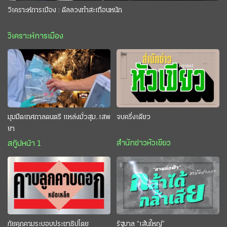
วิเคราะห์การเมือง : ดีลลวงทำสะเทือนหนัก
วิเคราะห์การเมือง
มุมมืดเทศกาลดนตรี แหล่งมั่วสุม..เสพ
จบครึ่งเดียว
ยา
สำนักข่าวหัวเขียว
สกู๊ปหน้า 1
ภัยคุกคามระบอบประชาธิปไตย
รัฐบาล “เส้นใหญ่”