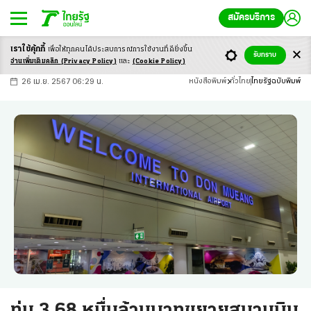
สมัครบริการ
เราใช้คุ้กกี้
เพื่อให้ทุกคนได้ประสบ
การณ์การใช้งานที่ดียิ่งขึ้น
+
ก
ก
-ก
รับทราบ
อ่านเพิ่มเติมคลิก
(Privacy Policy)
และ
(Cookie Policy)
26 เม.ย. 2567 06:29 น.
หนังสือพิมพ์
ทั่วไทย
ไทยรัฐฉบับพิมพ์
ทุ่ม 3.68 หมื่นล้านบาทขยายสนามบิน