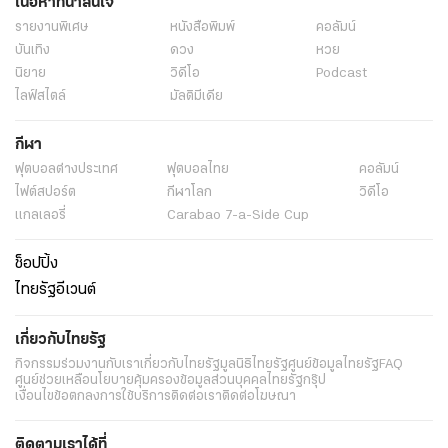
เนื้อหาที่น่าสนใจ
รายงานพิเศษ
หนังสือพิมพ์
คอลัมน์
บันเทิง
ดวง
หวย
นิยาย
วิดีโอ
Podcast
ไลฟ์สไตล์
มัลติมีเดีย
กีฬา
ฟุตบอลต่่างประเทศ
ฟุตบอลไทย
คอลัมน์
ไฟต์สปอร์ต
กีฬาโลก
วิดีโอ
แกลเลอรี่
Carabao 7-a-Side Cup
ช็อปปิ้ง
ไทยรัฐอีเวนต์
เกี่ยวกับไทยรัฐ
กิจกรรม
ร่วมงานกับเรา
เกี่ยวกับไทยรัฐ
มูลนิธิไทยรัฐ
ศูนย์ข้อมูลไทยรัฐ
FAQ
ศูนย์ช่วยเหลือ
นโยบายคุ้มครองข้อมูลส่วนบุคคลไทยรัฐกรุ๊ป
เงื่อนไขข้อตกลงการใช้บริการ
ติดต่อเรา
ติดต่อโฆษณา
ติดตามเราได้ที่