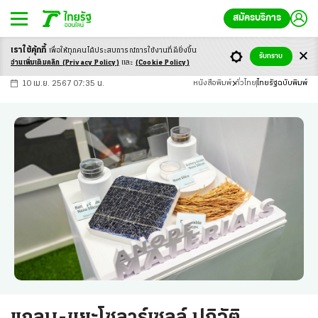
สมัครบริการ
เราใช้คุ้กกี้
เพื่อให้ทุกคนได้ประสบ
การณ์การใช้งานที่ดียิ่งขึ้น
+
ก
ก
-ก
รับทราบ
อ่านเพิ่มเติมคลิก
(Privacy Policy)
และ
(Cookie Policy)
10 เม.ย. 2567 07:35 น.
หนังสือพิมพ์
ทั่วไทย
ไทยรัฐฉบับพิมพ์
แกลบ-ขยะโซลาร์เซลล์ ปฏิวัติ