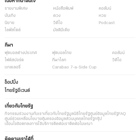
เนื้อหาที่น่าสนใจ
รายงานพิเศษ
หนังสือพิมพ์
คอลัมน์
บันเทิง
ดวง
หวย
นิยาย
วิดีโอ
Podcast
ไลฟ์สไตล์
มัลติมีเดีย
กีฬา
ฟุตบอลต่่างประเทศ
ฟุตบอลไทย
คอลัมน์
ไฟต์สปอร์ต
กีฬาโลก
วิดีโอ
แกลเลอรี่
Carabao 7-a-Side Cup
ช็อปปิ้ง
ไทยรัฐอีเวนต์
เกี่ยวกับไทยรัฐ
กิจกรรม
ร่วมงานกับเรา
เกี่ยวกับไทยรัฐ
มูลนิธิไทยรัฐ
ศูนย์ข้อมูลไทยรัฐ
FAQ
ศูนย์ช่วยเหลือ
นโยบายคุ้มครองข้อมูลส่วนบุคคลไทยรัฐกรุ๊ป
เงื่อนไขข้อตกลงการใช้บริการ
ติดต่อเรา
ติดต่อโฆษณา
ติดตามเราได้ที่