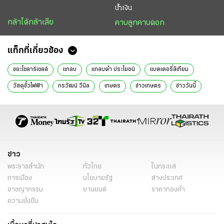
น้ำเงิน
กล้าได้กล้าเสีย
คาบลูกคาบดอก
แท็กที่เกี่ยวข้อง
ขยะโซลาร์เซลล์
แกลบ
แกลบดํา ประโยชน์
แบตเตอรี่ลิเทียม
วัสดุขั้วไฟฟ้า
กรวัฒน์ วีนิล
เกษตร
ข่าวเกษตร
ข่าววันนี้
ข่าว
พระราชสำนัก
ทั่วไทย
ในกระแส
การเมือง
นโยบายรัฐ
ต่างประเทศ
อาชญากรรม
ยานยนต์
ราคาทองคำ
ความยั่งยืน