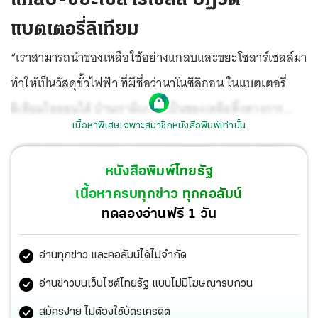
แบตเตอรี่ลิเทียม
“เราสามารถนำของเหลือใช้อย่างแกลบและขยะโซลาร์เซลล์มา
ทำให้เป็นวัสดุขั้วไฟฟ้า ที่มีชื่อว่านาโนซิลิกอน ในแบตเตอรี่
ลิเทียมไอออนได้ บ้านเรามีแกลบเป็นของเหลือทิ้งทางการ
เนื้อหาพิเศษเฉพาะสมาชิกหนังสือพิมพ์เท่านั้น
เกษตรปริมาณมหาศาล แต่ถูกนำไปใช้ในอุตสาหกรรมมูลค่า
ไม่สูงมาก แถมมูลค่าเหล่านั้นไม่ได้คืนกลับสู่เกษตรกรแต่อย่าง
หนังสือพิมพ์ไทยรัฐ
ใด นอกจากนี้ยังมีขยะโซลาร์เซลล์ ที่หมดอายุการใช้งานราว
เนื้อหาครบทุกข่าว ทุกคอลัมน์
4,000 ตัน ในปี 2565 คาดการณ์ว่าอีก 20 ปีข้างหน้าขยะโซ
ทดลองอ่านฟรี 1 วัน
ลาร์เซลล์จะมีปริมาณเพิ่มขึ้นถึงหลักล้านตัน และบ้านเราไม่มี
อ่านทุกข่าว และคอลัมน์ได้ไม่จำกัด
กระบวนการนำโซลาร์เซลล์ที่พังมารีไซเคิลเป็นแผงโซลาร์เซลล์
ใหม่ หรือผลิตเป็นอย่างอื่น เพราะมองว่าต้นทุนสูง ไม่คุ้มที่จะ
อ่านข่าวบนเว็บไซต์ไทยรัฐ แบบไม่มีโฆษณารบกวน
ลงทุน ที่ผ่านมาจึงกำจัดด้วยการทิ้งในหลุมฝังกลบแทบ
สมัครง่าย ไม่ต้องใช้บัตรเครดิต