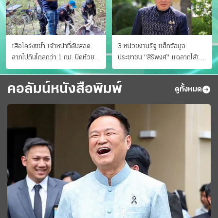
เสือโคร่งขย้ำ เจ้าหน้าที่ดับสลด
3 หน่วยงานรัฐ แฮ็กข้อมูล
ลากไปกินไกลกว่า 1 กม. ปิดห้วย
ประชาชน "สิริพงศ์" แฉลากไส้เอง
ขาแข้งชั่วคราว
"หนู" กอด "หนิม" สยบลือ
คอลัมน์หนังสือพิมพ์
ดูทั้งหมด