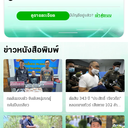
ทั้งหมด เมื่อฝนตก น้ำท่วม สารเคมีที่อยู่ในนั้นก็อาจจะส่งผล
ดูรายละเอียด
มีบัญชีอยู่แล้ว?
เข้าสู่ระบบ
ต่อสิ่งแวดล้อมได้”
ข่าวหนังสือพิมพ์
กดดันมอบตัว ยิงดับหนุ่มรถตู้
ตัดสิน 343 ปี "ประสิทธิ์ เจียวก๊ก"
แค้นปีนเกลียว
หลอกขายทัวร์ เสียหาย 102 ล้าน
มีเหยื่อ 173 คน