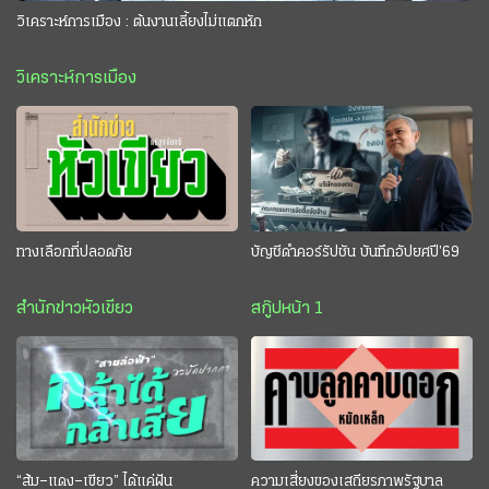
วิเคราะห์การเมือง : ต้นงานเลี้ยงไม่แตกหัก
วิเคราะห์การเมือง
ทางเลือกที่ปลอดภัย
บัญชีดำคอร์รัปชัน บันทึกอัปยศปี’69
สำนักข่าวหัวเขียว
สกู๊ปหน้า 1
“ส้ม–แดง–เขียว” ได้แค่ฝัน
ความเสี่ยงของเสถียรภาพรัฐบาล