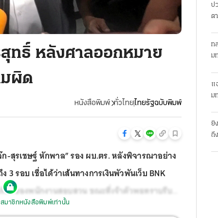
ปว
ตา
ทล
ริสุทธิ์ หลังศาลออกหมาย
มท
วามผิด
แฉ
มท
หนังสือพิมพ์
ทั่วไทย
ไทยรัฐฉบับพิมพ์
ยิ
ถึ
-สุรเชษฐ์ หักพาล” รอง ผบ.ตร. หลังพิจารณาอย่าง
 3 รอบ เชื่อได้ว่าเส้นทางการเงินพัวพันเว็บ BNK
เรียกของพนักงานสอบสวน ขณะที่เจ้าตัวพอทราบรีบ
สมาชิกหนังสือพิมพ์เท่านั้น
ันในความบริสุทธิ์ มีทีมงานตามมาให้กำลังใจ ถูกสอบร่วม