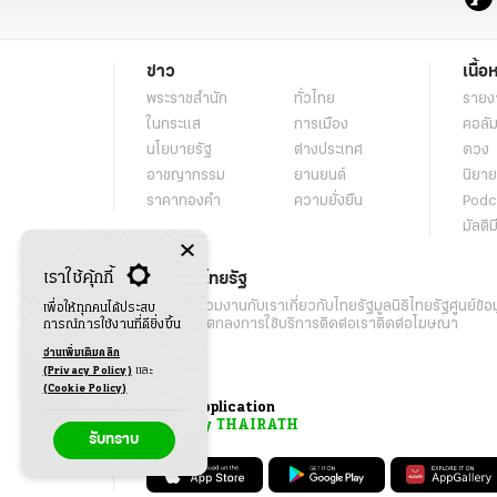
ข่าว
เนื้อ
พระราชสำนัก
ทั่วไทย
รายง
ในกระแส
การเมือง
คอลัม
นโยบายรัฐ
ต่างประเทศ
ดวง
อาชญากรรม
ยานยนต์
นิยาย
ราคาทองคำ
ความยั่งยืน
Podc
มัลติม
เราใช้คุ้กกี้
เกี่ยวกับไทยรัฐ
กิจกรรม
ร่วมงานกับเรา
เกี่ยวกับไทยรัฐ
มูลนิธิไทยรัฐ
ศูนย์ข้อ
เพื่อให้ทุกคนได้ประสบ
เงื่อนไขข้อตกลงการใช้บริการ
ติดต่อเรา
ติดต่อโฆษณา
การณ์การใช้งานที่ดียิ่งขึ้น
อ่านเพิ่มเติมคลิก
(Privacy Policy)
และ
(Cookie Policy)
Application
My THAIRATH
รับทราบ