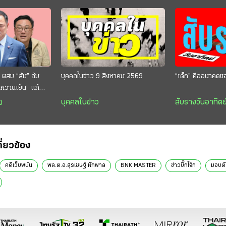
 ผสม “ส้ม” ล้ม
บุคคลในข่าว 9 สิงหาคม 2569
“เด็ก” คืออนาคตข
 “หวานเย็น” แก้
กตีกินสบาย
บุคคลในข่าว
สับรางวันอาทิตย
ง
กี่ยวข้อง
คดีเว็บพนัน
พล.ต.อ.สุรเชษฐ์ หักพาล
BNK MASTER
ข่าวบิ๊กโจ๊ก
มอบตั