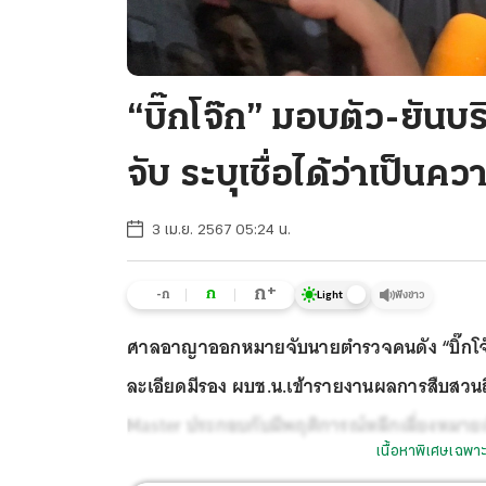
“บิ๊กโจ๊ก” มอบตัว-ยันบ
จับ ระบุเชื่อได้ว่าเป็นค
3 เม.ย. 2567 05:24 น.
+
ก
ก
-ก
ฟังข่าว
Light
ศาลอาญาออกหมายจับนายตำรวจคนดัง “บิ๊กโจ๊ก
ละเอียดมีรอง ผบช.น.เข้ารายงานผลการสืบสวนถึง
Master ประกอบกับมีพฤติการณ์หลีกเลี่ยงหมาย
เนื้อหาพิเศษเฉพาะ
เดินทางเข้ามอบตัวที่ สน.เตาปูนทันที เพื่อยืนย