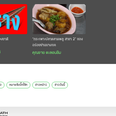
องชาติ
“กระเพาะปลาตลาดพลู สาขา 2” ของ
อร่อยย่านบางแค
์
คุณชาย ตะลอนชิม
ว
หมายจับบิ๊กโจ๊ก
ข่าวหน้า1
ข่าววันนี้