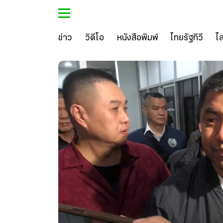
ข่าว
วิดีโอ
หนังสือพิมพ์
ไทยรัฐทีวี
ไ