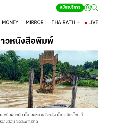
สมัครบริการ
MONEY
MIRROR
THAIRATH +
LIVE
่าวหนังสือพิมพ์
คเหนือฝนหนัก น้ำท่วมหลายจังหวัด นํ้าบ่าเชียงใหม่ ที่
่ฮ่องสอน ซัดสะพานขาด