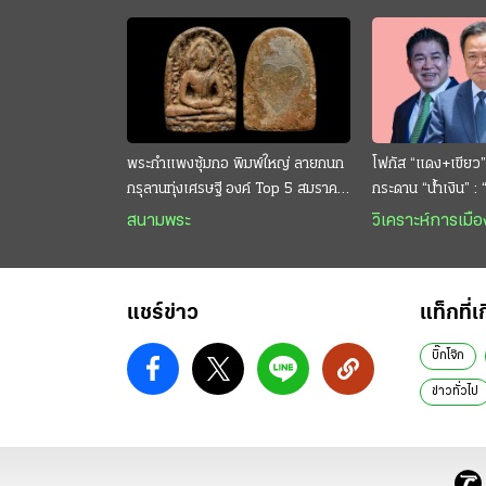
พระกำแพงซุ้มกอ พิมพ์ใหญ่ ลายกนก
โฟกัส “แดง+เขียว”
กรุลานทุ่งเศรษฐี องค์ Top 5 สมราคา
กระดาน “นํ้าเงิน” :
หลักสิบล้าน
กระหาย “อนุทิน” ดั
สนามพระ
วิเคราะห์การเมือ
แชร์ข่าว
แท็กที่เ
บิ๊กโจ๊ก
ข่าวทั่วไป