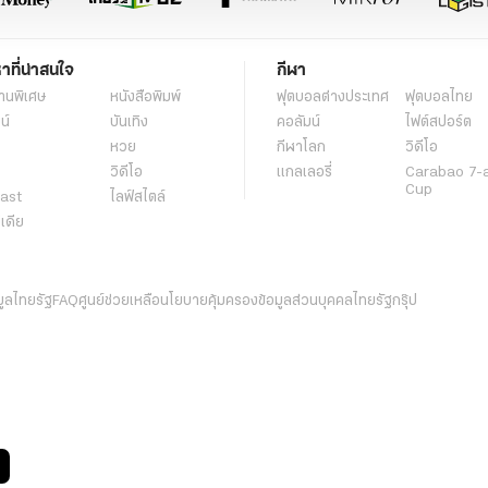
หาที่น่าสนใจ
กีฬา
านพิเศษ
หนังสือพิมพ์
ฟุตบอลต่่างประเทศ
ฟุตบอลไทย
น์
บันเทิง
คอลัมน์
ไฟต์สปอร์ต
หวย
กีฬาโลก
วิดีโอ
วิดีโอ
แกลเลอรี่
Carabao 7-
Cup
ast
ไลฟ์สไตล์
ีเดีย
มูลไทยรัฐ
FAQ
ศูนย์ช่วยเหลือ
นโยบายคุ้มครองข้อมูลส่วนบุคคลไทยรัฐกรุ๊ป