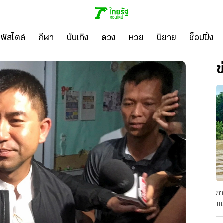
ลฟ์สไตล์
กีฬา
บันเทิง
ดวง
หวย
นิยาย
ช็อปปิ้ง
ข
ภา
แม