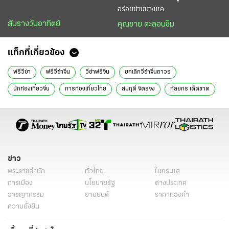
อร่อยย่านบางแค
สับรางวันอาทิตย์
คุณชาย ตะลอนชิม
แท็กที่เกี่ยวข้อง
ฟรีวีซ่า
ฟรีวีซ่าจีน
วีซ่าฟรีจีน
ยกเลิกวีซ่าจีนถาวร
นักท่องเที่ยวจีน
การท่องเที่ยวไทย
สมฤดี จิตรจง
กัลยกร เด็ดขาด
ทัวร์จีน
สกู๊ปหน้า 1
ข่าววันนี้
ข่าว
พระราชสำนัก
ทั่วไทย
ในกระแส
การเมือง
นโยบายรัฐ
ต่างประเทศ
อาชญากรรม
ยานยนต์
ราคาทองคำ
ความยั่งยืน