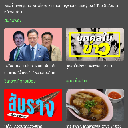
พระกำแพงซุ้มกอ พิมพ์ใหญ่ ลายกนก กรุลานทุ่งเศรษฐี องค์ Top 5 สมราคา
หลักสิบล้าน
สนามพระ
โฟกัส “แดง+เขียว” ผสม “ส้ม” ล้ม
บุคคลในข่าว 9 สิงหาคม 2569
กระดาน “นํ้าเงิน” : “หวานเย็น” แก้
กระหาย “อนุทิน” ดักตีกินสบาย
บุคคลในข่าว
วิเคราะห์การเมือง
“เด็ก” คืออนาคตของชาติ
“กระเพาะปลาตลาดพลู สาขา 2” ของ