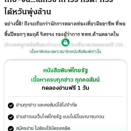
ไต้หวันพุ่งล้าน
อย่างนี้สิ! ถึงจะเรียกว่านักการตลาดท่องเที่ยวมืออาชีพ ที่พอ
สิ้นปีหยกๆ สมฤดี จิตรจง รองผู้ว่าการ ททท.ด้านตลาดใน
ประเทศลูกหม้อฟันธงจำนวนนักท่องเที่ยวสะสมตลอดปี 2566
เนื้อหาพิเศษเฉพาะสมาชิกหนังสือพิมพ์เท่านั้น
ของสำนักงานตรวจคนเข้าเมือง...รวบรวมโดยกองเศรษฐกิจ
การท่องเที่ยวและกีฬา ได้ 28,042,131 คน
หนังสือพิมพ์ไทยรัฐ
เนื้อหาครบทุกข่าว ทุกคอลัมน์
ทดลองอ่านฟรี 1 วัน
อ่านทุกข่าว และคอลัมน์ได้ไม่จำกัด
อ่านข่าวบนเว็บไซต์ไทยรัฐ แบบไม่มีโฆษณารบกวน
สมัครง่าย ไม่ต้องใช้บัตรเครดิต