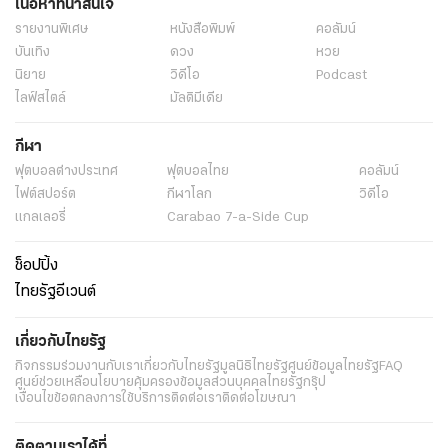
เนื้อหาที่น่าสนใจ
รายงานพิเศษ
หนังสือพิมพ์
คอลัมน์
บันเทิง
ดวง
หวย
นิยาย
วิดีโอ
Podcast
ไลฟ์สไตล์
มัลติมีเดีย
กีฬา
ฟุตบอลต่่างประเทศ
ฟุตบอลไทย
คอลัมน์
ไฟต์สปอร์ต
กีฬาโลก
วิดีโอ
แกลเลอรี่
Carabao 7-a-Side Cup
ช็อปปิ้ง
ไทยรัฐอีเวนต์
เกี่ยวกับไทยรัฐ
กิจกรรม
ร่วมงานกับเรา
เกี่ยวกับไทยรัฐ
มูลนิธิไทยรัฐ
ศูนย์ข้อมูลไทยรัฐ
FAQ
ศูนย์ช่วยเหลือ
นโยบายคุ้มครองข้อมูลส่วนบุคคลไทยรัฐกรุ๊ป
เงื่อนไขข้อตกลงการใช้บริการ
ติดต่อเรา
ติดต่อโฆษณา
ติดตามเราได้ที่