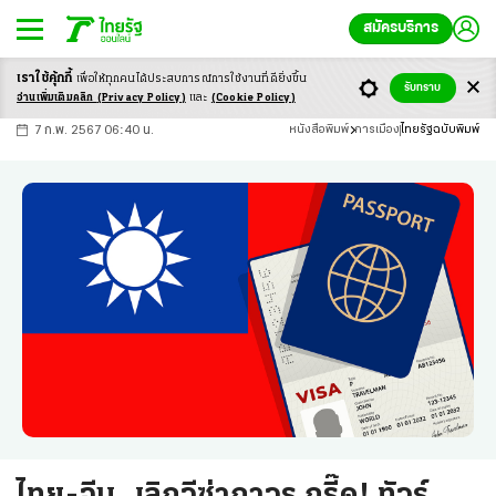
สมัครบริการ
เราใช้คุ้กกี้
เพื่อให้ทุกคนได้ประสบ
การณ์การใช้งานที่ดียิ่งขึ้น
+
ก
ก
-ก
รับทราบ
อ่านเพิ่มเติมคลิก
(Privacy Policy)
และ
(Cookie Policy)
7 ก.พ. 2567 06:40 น.
หนังสือพิมพ์
การเมือง
ไทยรัฐฉบับพิมพ์
ไทย-จีน...เลิกวีซ่าถาวร กรี๊ด! ทัวร์