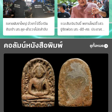
ทลายผับขาใหญ่ มั่วยาโจ๋อื้อเปิด
แฉเส้นเงินวันนี้ พยานใหม่ฮั้วสว.
ยันเช้า มท.ลุย-ตำรวจไม่กล้าจับ
ขู่ซักฟอก มท.-ดีอี-ศธ. ประกาศ
บัญชีท้องถิ่น
คอลัมน์หนังสือพิมพ์
ดูทั้งหมด