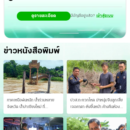
ดูรายละเอียด
มีบัญชีอยู่แล้ว?
เข้าสู่ระบบ
ข่าวหนังสือพิมพ์
ภาคเหนือฝนหนัก น้ำท่วมหลาย
ปวส.กะซวกโหด ฆ่าหนุ่มจีนลูกเสี่ย
จังหวัด นํ้าบ่าเชียงใหม่ ที่
เจอคาตา-หึงขึ้นหน้า ค้างคืนห้อง
แม่ฮ่องสอน ซัดสะพานขาด
แฟนสาว