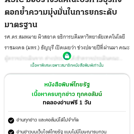
ตอกย้ำความมุ่งมั่นในการยกระดับ
มาตรฐาน
รศ.ดร.สมหมาย ผิวสอาด อธิการบดีมหาวิทยาลัยเทคโนโลยี
ราชมงคล (มทร.) ธัญบุรี เปิดเผยว่า ช่วงปลายปีที่ผ่านมา คณะ
ผู้ตรวจประเมินจาก ต่างประเทศได้เข้าตรวจประเมินคณะ
เนื้อหาพิเศษเฉพาะสมาชิกหนังสือพิมพ์เท่านั้น
บริหารธุรกิจ มทร.ธัญบุรี เกี่ยวกับมาตรฐานหลักสูตรการตรวจ
สอบความพร้อมด้านการจัดการเรียนการสอน เครื่องมือ
หนังสือพิมพ์ไทยรัฐ
อุปกรณ์ ห้องเรียน ห้องปฏิบัติการ สภาพแวดล้อม ความ
เนื้อหาครบทุกข่าว ทุกคอลัมน์
ปลอดภัย การสัมภาษณ์ผู้มีส่วนเกี่ยวข้องต่างๆ ตลอดจน
ทดลองอ่านฟรี 1 วัน
ทิศทางและการดำเนินนโยบายของคณะ โดยใช้การประเมิน
อ่านทุกข่าว และคอลัมน์ได้ไม่จำกัด
ตามมาตรฐานของ ASIC, UK ซึ่งเป็นที่น่ายินดีที่ผลการประเมิน
ครั้งนี้ได้รับผลประเมินอยู่ในระดับดีเยี่ยม (Exceptional) ทั้ง 9
อ่านข่าวบนเว็บไซต์ไทยรัฐ แบบไม่มีโฆษณารบกวน