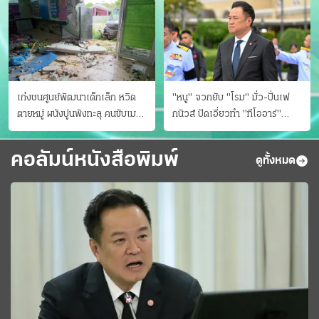
เก๋งชนศูนย์พัฒนาเด็กเล็ก หวิด
"หนู" จวกยับ "โรม" มั่ว-ปั่นเฟ
ตายหมู่ ผนังปูนพังทะลุ คนขับเมา
กนิวส์ ปัดเอี่ยวทํา "ทีโออาร์"
ยา
ต้นทางโกงสอบฉาว
คอลัมน์หนังสือพิมพ์
ดูทั้งหมด