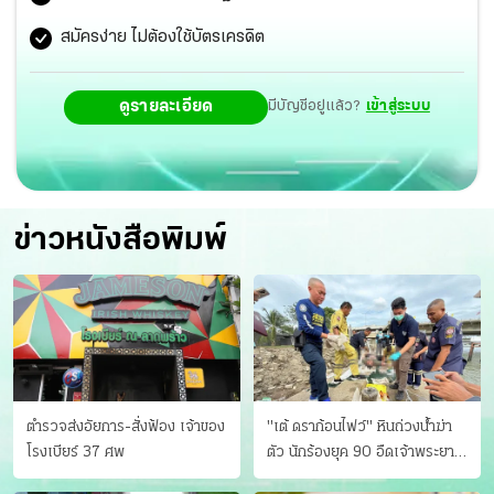
หลักสูตร ถือเป็นแห่งแรกในประเทศไทยที่ได้มีการตรวจ
สมัครง่าย ไม่ต้องใช้บัตรเครดิต
รับรองจากทาง ASIC, UK
ดูรายละเอียด
มีบัญชีอยู่แล้ว?
เข้าสู่ระบบ
ข่าวหนังสือพิมพ์
ตำรวจส่งอัยการ-สั่งฟ้อง เจ้าของ
"เต้ ดราก้อนไฟว์" หินถ่วงน้ำฆ่า
โรงเบียร์ 37 ศพ
ตัว นักร้องยุค 90 อืดเจ้าพระยา
แฟนหาตัววุ่น เครียดธุรกิจ!