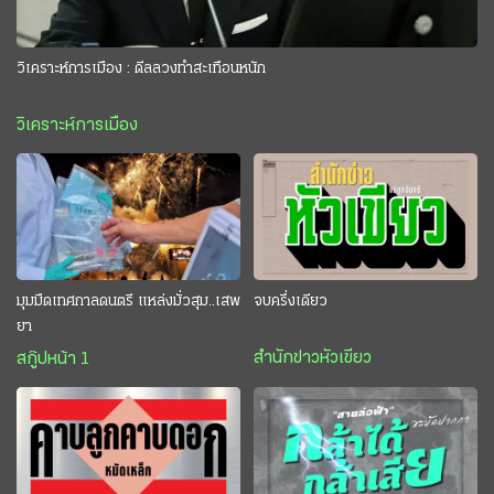
วิเคราะห์การเมือง : ดีลลวงทำสะเทือนหนัก
วิเคราะห์การเมือง
มุมมืดเทศกาลดนตรี แหล่งมั่วสุม..เสพ
จบครึ่งเดียว
ยา
สำนักข่าวหัวเขียว
สกู๊ปหน้า 1