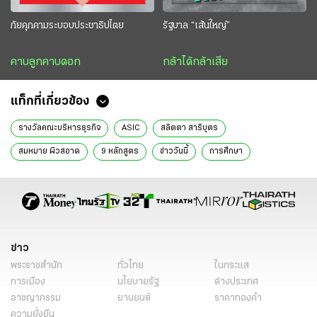
ภัยคุกคามระบอบประชาธิปไตย
รัฐบาล “เส้นใหญ่”
คาบลูกคาบดอก
กล้าได้กล้าเสีย
แท็กที่เกี่ยวข้อง
รางวัลคณะบริหารธุรกิจ
ASIC
สลิตตา สาริบุตร
สมหมาย ผิวสอาด
9 หลักสูตร
ข่าววันนี้
การศึกษา
ข่าว
พระราชสำนัก
ทั่วไทย
ในกระแส
การเมือง
นโยบายรัฐ
ต่างประเทศ
อาชญากรรม
ยานยนต์
ราคาทองคำ
ความยั่งยืน