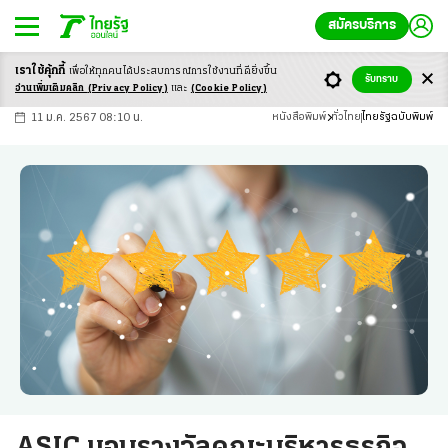
สมัครบริการ
เราใช้คุ้กกี้
เพื่อให้ทุกคนได้ประสบ
การณ์การใช้งานที่ดียิ่งขึ้น
+
ก
ก
-ก
รับทราบ
อ่านเพิ่มเติมคลิก
(Privacy Policy)
และ
(Cookie Policy)
11 ม.ค. 2567 08:10 น.
หนังสือพิมพ์
ทั่วไทย
ไทยรัฐฉบับพิมพ์
ASIC มอบรางวัลคณะบริหารธุรกิจ