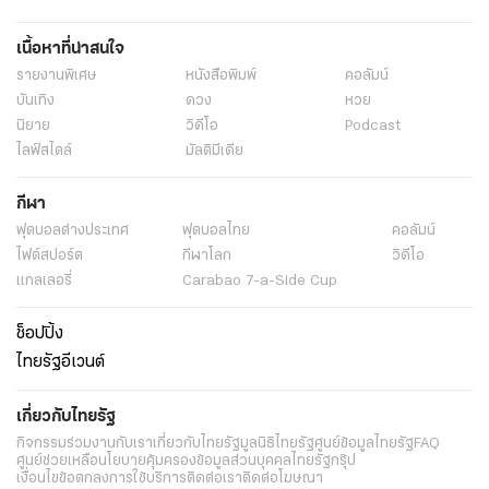
เนื้อหาที่น่าสนใจ
รายงานพิเศษ
หนังสือพิมพ์
คอลัมน์
บันเทิง
ดวง
หวย
นิยาย
วิดีโอ
Podcast
ไลฟ์สไตล์
มัลติมีเดีย
กีฬา
ฟุตบอลต่่างประเทศ
ฟุตบอลไทย
คอลัมน์
ไฟต์สปอร์ต
กีฬาโลก
วิดีโอ
แกลเลอรี่
Carabao 7-a-Side Cup
ช็อปปิ้ง
ไทยรัฐอีเวนต์
เกี่ยวกับไทยรัฐ
กิจกรรม
ร่วมงานกับเรา
เกี่ยวกับไทยรัฐ
มูลนิธิไทยรัฐ
ศูนย์ข้อมูลไทยรัฐ
FAQ
ศูนย์ช่วยเหลือ
นโยบายคุ้มครองข้อมูลส่วนบุคคลไทยรัฐกรุ๊ป
เงื่อนไขข้อตกลงการใช้บริการ
ติดต่อเรา
ติดต่อโฆษณา