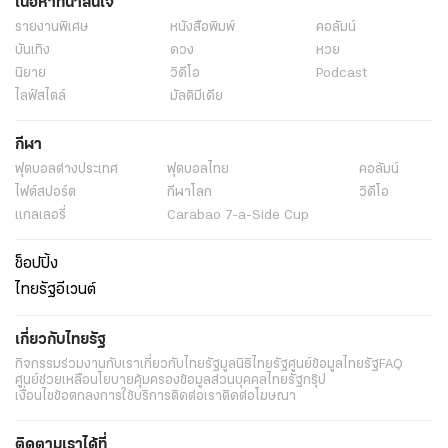
เนื้อหาที่น่าสนใจ
รายงานพิเศษ
หนังสือพิมพ์
คอลัมน์
บันเทิง
ดวง
หวย
นิยาย
วิดีโอ
Podcast
ไลฟ์สไตล์
มัลติมีเดีย
กีฬา
ฟุตบอลต่่างประเทศ
ฟุตบอลไทย
คอลัมน์
ไฟต์สปอร์ต
กีฬาโลก
วิดีโอ
แกลเลอรี่
Carabao 7-a-Side Cup
ช็อปปิ้ง
ไทยรัฐอีเวนต์
เกี่ยวกับไทยรัฐ
กิจกรรม
ร่วมงานกับเรา
เกี่ยวกับไทยรัฐ
มูลนิธิไทยรัฐ
ศูนย์ข้อมูลไทยรัฐ
FAQ
ศูนย์ช่วยเหลือ
นโยบายคุ้มครองข้อมูลส่วนบุคคลไทยรัฐกรุ๊ป
เงื่อนไขข้อตกลงการใช้บริการ
ติดต่อเรา
ติดต่อโฆษณา
ติดตามเราได้ที่