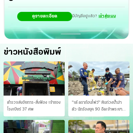
ดูรายละเอียด
มีบัญชีอยู่แล้ว?
เข้าสู่ระบบ
ข่าวหนังสือพิมพ์
ตำรวจส่งอัยการ-สั่งฟ้อง เจ้าของ
"เต้ ดราก้อนไฟว์" หินถ่วงน้ำฆ่า
โรงเบียร์ 37 ศพ
ตัว นักร้องยุค 90 อืดเจ้าพระยา
แฟนหาตัววุ่น เครียดธุรกิจ!