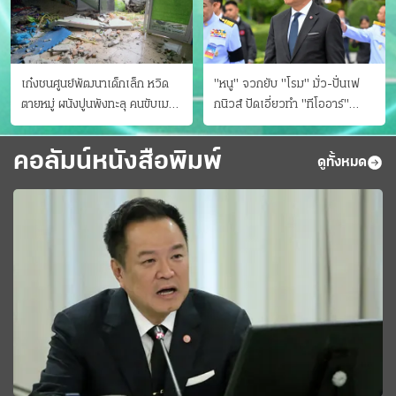
เก๋งชนศูนย์พัฒนาเด็กเล็ก หวิด
"หนู" จวกยับ "โรม" มั่ว-ปั่นเฟ
ตายหมู่ ผนังปูนพังทะลุ คนขับเมา
กนิวส์ ปัดเอี่ยวทํา "ทีโออาร์"
ยา
ต้นทางโกงสอบฉาว
คอลัมน์หนังสือพิมพ์
ดูทั้งหมด