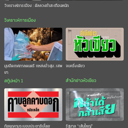
วิเคราะห์การเมือง : ดีลลวงทำสะเทือนหนัก
วิเคราะห์การเมือง
มุมมืดเทศกาลดนตรี แหล่งมั่วสุม..เสพ
จบครึ่งเดียว
ยา
สำนักข่าวหัวเขียว
สกู๊ปหน้า 1
ภัยคุกคามระบอบประชาธิปไตย
รัฐบาล “เส้นใหญ่”