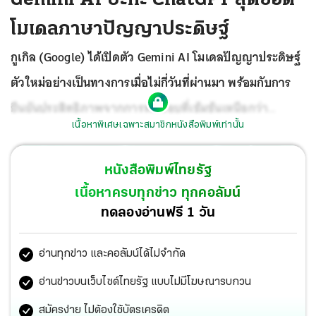
โมเดลภาษาปัญญาประดิษฐ์
กูเกิล (Google) ได้เปิดตัว Gemini AI โมเดลปัญญาประดิษฐ์
ตัวใหม่อย่างเป็นทางการเมื่อไม่กี่วันที่ผ่านมา พร้อมกับการ
ยืนยันประสิทธิภาพจากการทดสอบที่เข้มข้นเหนือกว่า
เนื้อหาพิเศษเฉพาะสมาชิกหนังสือพิมพ์เท่านั้น
ChatGPT ของ OpenAI ที่ปัจจุบันผู้ใช้งานมากกว่า 100 ล้าน
รายต่อเดือน ซึ่งปรากฏชัดว่าต้องการที่จะเบียดคู่แข่งสำคัญ
หนังสือพิมพ์ไทยรัฐ
เพื่อก้าวผงาดในโมเดลภาษาปัญญาประดิษฐ์ (AI) ในอนาคต
เนื้อหาครบทุกข่าว ทุกคอลัมน์
ทดลองอ่านฟรี 1 วัน
อ่านทุกข่าว และคอลัมน์ได้ไม่จำกัด
อ่านข่าวบนเว็บไซต์ไทยรัฐ แบบไม่มีโฆษณารบกวน
สมัครง่าย ไม่ต้องใช้บัตรเครดิต