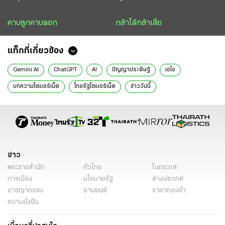
คาบลูกคาบดอก
กล้าได้กล้าเสีย
แท็กที่เกี่ยวข้อง
Gemini AI
ChatGPT
AI
ปัญญาประดิษฐ์
เอไอ
บทความไซเบอร์เน็ต
ไทยรัฐไซเบอร์เน็ต
ข่าววันนี้
ข่าว
พระราชสำนัก
ทั่วไทย
ในกระแส
การเมือง
นโยบายรัฐ
ต่างประเทศ
อาชญากรรม
ยานยนต์
ราคาทองคำ
ความยั่งยืน