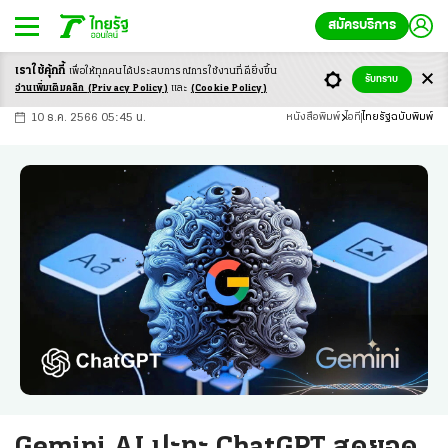
สมัครบริการ
เราใช้คุ้กกี้
เพื่อให้ทุกคนได้ประสบ
การณ์การใช้งานที่ดียิ่งขึ้น
+
ก
ก
-ก
รับทราบ
อ่านเพิ่มเติมคลิก
(Privacy Policy)
และ
(Cookie Policy)
10 ธ.ค. 2566 05:45 น.
หนังสือพิมพ์
ไอที
ไทยรัฐฉบับพิมพ์
Gemini AI ปะทะ ChatGPT สุดยอด