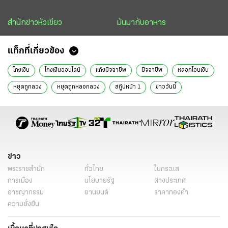
สำนักข่าวหัวเขียว
มันมากับอาหาร
แท็กที่เกี่ยวข้อง
โกงเงิน
โกงเงินออนไลน์
แก๊งมิจฉาชีพ
มิจฉาชีพ
หลอกโอนเงิน
หยุดถูกลวง
หยุดถูกหลอกลวง
สกู๊ปหน้า 1
ข่าววันนี้
ข่าว
พระราชสำนัก
ทั่วไทย
ในกระแส
การเมือง
นโยบายรัฐ
ต่างประเทศ
อาชญากรรม
ยานยนต์
ราคาทองคำ
ความยั่งยืน