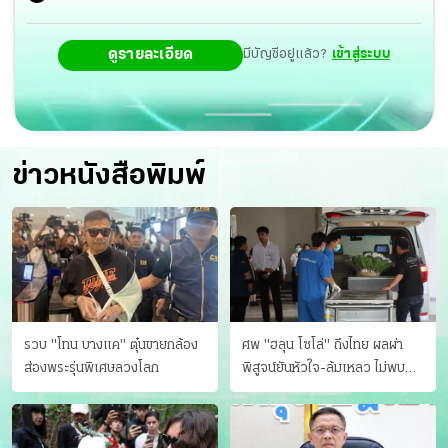
ดูรายละเอียด
มีบัญชีอยู่แล้ว?
เข้าสู่ระบบ
ข่าวหนังสือพิมพ์
รวบ "โทน บางแค" ตุ๋นขายกล้อง
ศพ "ฮลุน โซโล่" ถึงไทย ผลผ่า
ส่องพระรุ่นพิเศษลวงโลก
พิสูจน์ยันหัวใจ-ล้มเหลว ไม่พบ
บาดแผล