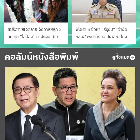
แม่รัสเซียใจสลาย จัดอาลัยลูก 2
ฟันผิด 6 ข้อหา "ธีรุตม์" เจ้าตัว
คน ถูก "ไอ้ป๋อง" ฆ่าฝังดิน สแกน
หลบสื่อพบตำรวจ ปัดเอี่ยวโกง
ไม่มีศพเพิ่ม
สอบท้องถิ่น จ่อบี้รํ่ารวยมากปกติ
คอลัมน์หนังสือพิมพ์
ดูทั้งหมด