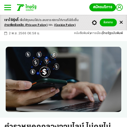
สมัครบริการ
เราใช้คุ้กกี้
เพื่อให้ทุกคนได้ประสบ
การณ์การใช้งานที่ดียิ่งขึ้น
+
ก
ก
-ก
รับทราบ
อ่านเพิ่มเติมคลิก
(Privacy Policy)
และ
(Cookie Policy)
2 พ.ย. 2566 06:58 น.
หนังสือพิมพ์
การเมือง
ไทยรัฐฉบับพิมพ์
ตำราหยุดถูกลวงออนไลน์ ไม่คุยไม่