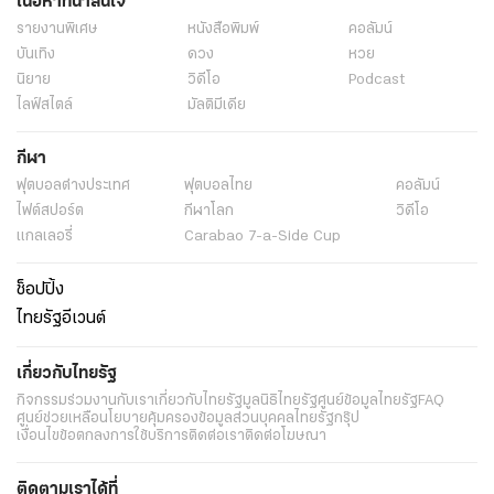
เนื้อหาที่น่าสนใจ
รายงานพิเศษ
หนังสือพิมพ์
คอลัมน์
บันเทิง
ดวง
หวย
นิยาย
วิดีโอ
Podcast
ไลฟ์สไตล์
มัลติมีเดีย
กีฬา
ฟุตบอลต่่างประเทศ
ฟุตบอลไทย
คอลัมน์
ไฟต์สปอร์ต
กีฬาโลก
วิดีโอ
แกลเลอรี่
Carabao 7-a-Side Cup
ช็อปปิ้ง
ไทยรัฐอีเวนต์
เกี่ยวกับไทยรัฐ
กิจกรรม
ร่วมงานกับเรา
เกี่ยวกับไทยรัฐ
มูลนิธิไทยรัฐ
ศูนย์ข้อมูลไทยรัฐ
FAQ
ศูนย์ช่วยเหลือ
นโยบายคุ้มครองข้อมูลส่วนบุคคลไทยรัฐกรุ๊ป
เงื่อนไขข้อตกลงการใช้บริการ
ติดต่อเรา
ติดต่อโฆษณา
ติดตามเราได้ที่