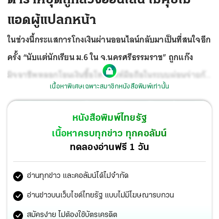
แอดผู้แปลกหน้า
ในช่วงนี้กระแสการโกงเงินผ่านออนไลน์กลับมาเป็นที่สนใจอีก
ครั้ง “นับแต่นักเรียน ม.6 ใน จ.นครศรีธรรมราช” ถูกแก๊ง
มิจฉาชีพหลอกโอนเงินซื้อโทรศัพท์มือถือในระบบผ่อนจ่ายกับ
เนื้อหาพิเศษเฉพาะสมาชิกหนังสือพิมพ์เท่านั้น
ร้านค้าออนไลน์ไปเกือบ 20,000 บาท แต่กลับไม่ได้โทรศัพท์
จนเครียดคิดสั้นฆ่าตัวตาย
หนังสือพิมพ์ไทยรัฐ
เนื้อหาครบทุกข่าว ทุกคอลัมน์
ทดลองอ่านฟรี 1 วัน
อ่านทุกข่าว และคอลัมน์ได้ไม่จำกัด
อ่านข่าวบนเว็บไซต์ไทยรัฐ แบบไม่มีโฆษณารบกวน
สมัครง่าย ไม่ต้องใช้บัตรเครดิต