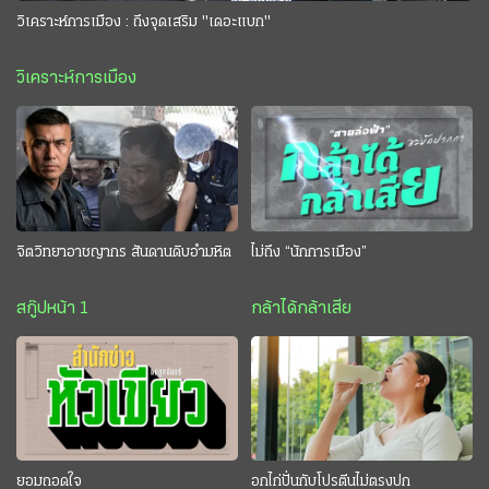
วิเคราะห์การเมือง : ถึงจุดเสริม "เดอะแบก"
วิเคราะห์การเมือง
จิตวิทยาอาชญากร สันดานดิบอำมหิต
ไม่ถึง “นักการเมือง”
สกู๊ปหน้า 1
กล้าได้กล้าเสีย
ยอมถอดใจ
อกไก่ปั่นกับโปรตีนไม่ตรงปก