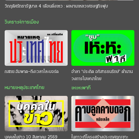
วิกฤติศรัทธารัฐบาล 4 เดือนดิ่งเหว : ผลงานเหลวเศรษฐกิจฟุบ
วิเคราะห์การเมือง
กสทช.อัมพาต–ถึงเวลาโละบอร์ด
อำลา “ประกิต อภิสารธนรักษ์” ตำนาน
วงการโฆษณาไทย
หมายเหตุประเทศไทย
เหะหะพาที
บุคคลในข่าว 10 สิงหาคม 2569
ในภาวะที่โครงสร้างประเทศถูกเซาะ