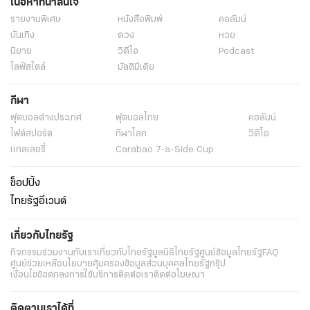
เนื้อหาที่น่าสนใจ
รายงานพิเศษ
หนังสือพิมพ์
คอลัมน์
บันเทิง
ดวง
หวย
นิยาย
วิดีโอ
Podcast
ไลฟ์สไตล์
มัลติมีเดีย
กีฬา
ฟุตบอลต่่างประเทศ
ฟุตบอลไทย
คอลัมน์
ไฟต์สปอร์ต
กีฬาโลก
วิดีโอ
แกลเลอรี่
Carabao 7-a-Side Cup
ช็อปปิ้ง
ไทยรัฐอีเวนต์
เกี่ยวกับไทยรัฐ
กิจกรรม
ร่วมงานกับเรา
เกี่ยวกับไทยรัฐ
มูลนิธิไทยรัฐ
ศูนย์ข้อมูลไทยรัฐ
FAQ
ศูนย์ช่วยเหลือ
นโยบายคุ้มครองข้อมูลส่วนบุคคลไทยรัฐกรุ๊ป
เงื่อนไขข้อตกลงการใช้บริการ
ติดต่อเรา
ติดต่อโฆษณา
ติดตามเราได้ที่