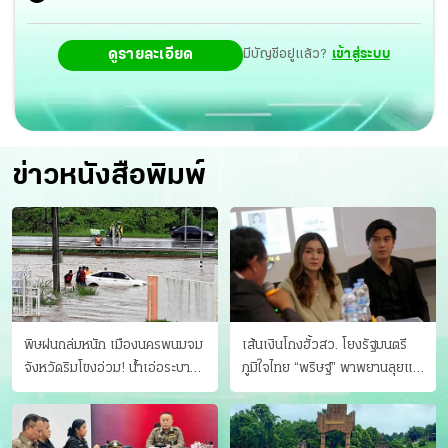
ดูรายละเอียด
มีบัญชีอยู่แล้ว?
เข้าสู่ระบบ
ข่าวหนังสือพิมพ์
พิษฝนถล่มหนัก เมืองนครพนมจม
เส้นเงินโกงฮั้วสว. โยงรัฐมนตรี
จังหวัดริมโขงอ่วม! นํ้าเอ่อระบาย
ภูมิใจไทย “พริษฐ์” พาพยานลุยแฉ
ไม่ทัน แม่ปิงทะลักล้น
มีโอนให้คนกกต.ด้วย