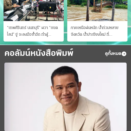
“เทพศิรินทร์ นนทบุรี” ผวา “แชต
ภาคเหนือฝนหนัก น้ำท่วมหลาย
ไลน์” ขู่ จะลงมือซ้ำอีก ทําผู้
จังหวัด นํ้าบ่าเชียงใหม่ ที่
ปกครองแตกตื่นแจ้งตำรวจ
แม่ฮ่องสอน ซัดสะพานขาด
คอลัมน์หนังสือพิมพ์
ดูทั้งหมด