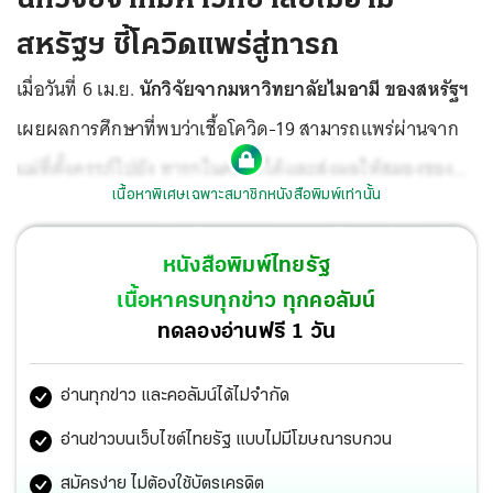
สหรัฐฯ ชี้โควิดแพร่สู่ทารก
เมื่อวันที่ 6 เม.ย.
นักวิจัยจากมหาวิทยาลัยไมอามี ของสหรัฐฯ
เผยผลการศึกษาที่พบว่าเชื้อโควิด-19 สามารถแพร่ผ่านจาก
แม่ที่ตั้งครรภ์ไปยัง ทารกในครรภ์ได้และส่งผลให้สมองของ
เนื้อหาพิเศษเฉพาะสมาชิกหนังสือพิมพ์เท่านั้น
เด็กเสียหาย หลังพบหลักฐานในหญิงตั้งครรภ์ 2 รายที่ติดเชื้อ
ในปี 2563
หนังสือพิมพ์ไทยรัฐ
เนื้อหาครบทุกข่าว ทุกคอลัมน์
ทดลองอ่านฟรี 1 วัน
อ่านทุกข่าว และคอลัมน์ได้ไม่จำกัด
อ่านข่าวบนเว็บไซต์ไทยรัฐ แบบไม่มีโฆษณารบกวน
สมัครง่าย ไม่ต้องใช้บัตรเครดิต