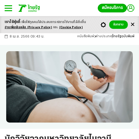
สมัครบริการ
เราใช้คุ้กกี้
เพื่อให้ทุกคนได้ประสบ
การณ์การใช้งานที่ดียิ่งขึ้น
+
ก
ก
-ก
รับทราบ
อ่านเพิ่มเติมคลิก
(Privacy Policy)
และ
(Cookie Policy)
8 เม.ย. 2566 09:43 น.
หนังสือพิมพ์
ต่างประเทศ
ไทยรัฐฉบับพิมพ์
นักวิจัยจากมหาวิทยาลัยไมอามี