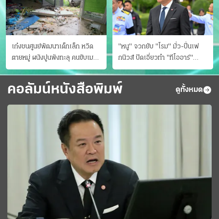
เก๋งชนศูนย์พัฒนาเด็กเล็ก หวิด
"หนู" จวกยับ "โรม" มั่ว-ปั่นเฟ
ตายหมู่ ผนังปูนพังทะลุ คนขับเมา
กนิวส์ ปัดเอี่ยวทํา "ทีโออาร์"
ยา
ต้นทางโกงสอบฉาว
คอลัมน์หนังสือพิมพ์
ดูทั้งหมด