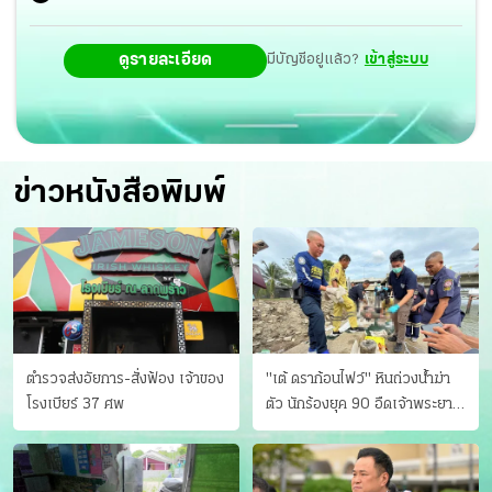
ดูรายละเอียด
มีบัญชีอยู่แล้ว?
เข้าสู่ระบบ
ข่าวหนังสือพิมพ์
ตำรวจส่งอัยการ-สั่งฟ้อง เจ้าของ
"เต้ ดราก้อนไฟว์" หินถ่วงน้ำฆ่า
โรงเบียร์ 37 ศพ
ตัว นักร้องยุค 90 อืดเจ้าพระยา
แฟนหาตัววุ่น เครียดธุรกิจ!