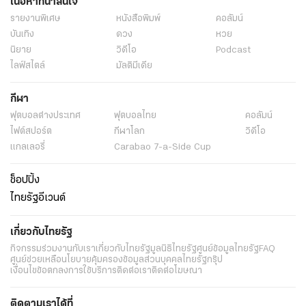
เนื้อหาที่น่าสนใจ
รายงานพิเศษ
หนังสือพิมพ์
คอลัมน์
บันเทิง
ดวง
หวย
นิยาย
วิดีโอ
Podcast
ไลฟ์สไตล์
มัลติมีเดีย
กีฬา
ฟุตบอลต่่างประเทศ
ฟุตบอลไทย
คอลัมน์
ไฟต์สปอร์ต
กีฬาโลก
วิดีโอ
แกลเลอรี่
Carabao 7-a-Side Cup
ช็อปปิ้ง
ไทยรัฐอีเวนต์
เกี่ยวกับไทยรัฐ
กิจกรรม
ร่วมงานกับเรา
เกี่ยวกับไทยรัฐ
มูลนิธิไทยรัฐ
ศูนย์ข้อมูลไทยรัฐ
FAQ
ศูนย์ช่วยเหลือ
นโยบายคุ้มครองข้อมูลส่วนบุคคลไทยรัฐกรุ๊ป
เงื่อนไขข้อตกลงการใช้บริการ
ติดต่อเรา
ติดต่อโฆษณา
ติดตามเราได้ที่