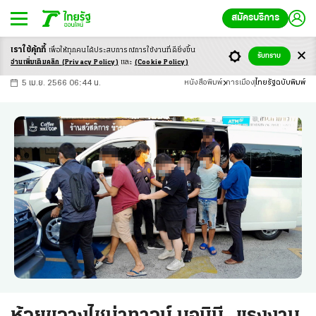
สมัครบริการ
เราใช้คุ้กกี้
เพื่อให้ทุกคนได้ประสบ
การณ์การใช้งานที่ดียิ่งขึ้น
+
ก
ก
-ก
รับทราบ
อ่านเพิ่มเติมคลิก
(Privacy Policy)
และ
(Cookie Policy)
5 เม.ย. 2566 06:44 น.
หนังสือพิมพ์
การเมือง
ไทยรัฐฉบับพิมพ์
ห้วยขวางไชน่าทาวน์ นอมินี...แรงงาน