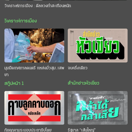
วิเคราะห์การเมือง : ดีลลวงทำสะเทือนหนัก
วิเคราะห์การเมือง
มุมมืดเทศกาลดนตรี แหล่งมั่วสุม..เสพ
จบครึ่งเดียว
ยา
สำนักข่าวหัวเขียว
สกู๊ปหน้า 1
ภัยคุกคามระบอบประชาธิปไตย
รัฐบาล “เส้นใหญ่”