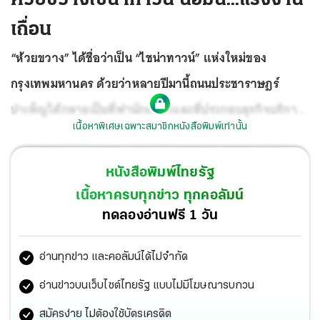
เถื่อน
“ห้วยขวาง” ได้ชื่อว่าเป็น “ไชน่าทาวน์” แห่งใหม่ของ
กรุงเทพมหานคร ด้วยว่าหลายปีมานี้ถนนประชาราษฎร์
บำเพ็ญได้กลายเป็นที่พำนักถาวรและที่ประกอบธุรกิจบริการ
เนื้อหาพิเศษเฉพาะสมาชิกหนังสือพิมพ์เท่านั้น
ด้านต่างๆ โดยเฉพาะธุรกิจร้านอาหารของชาวจีน
หนังสือพิมพ์ไทยรัฐ
เนื้อหาครบทุกข่าว ทุกคอลัมน์
ทดลองอ่านฟรี 1 วัน
อ่านทุกข่าว และคอลัมน์ได้ไม่จำกัด
อ่านข่าวบนเว็บไซต์ไทยรัฐ แบบไม่มีโฆษณารบกวน
สมัครง่าย ไม่ต้องใช้บัตรเครดิต