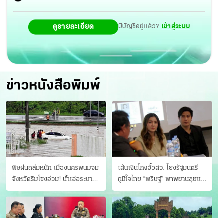
ดูรายละเอียด
มีบัญชีอยู่แล้ว?
เข้าสู่ระบบ
ข่าวหนังสือพิมพ์
พิษฝนถล่มหนัก เมืองนครพนมจม
เส้นเงินโกงฮั้วสว. โยงรัฐมนตรี
จังหวัดริมโขงอ่วม! นํ้าเอ่อระบาย
ภูมิใจไทย “พริษฐ์” พาพยานลุยแฉ
ไม่ทัน แม่ปิงทะลักล้น
มีโอนให้คนกกต.ด้วย