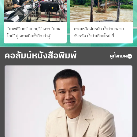
“เทพศิรินทร์ นนทบุรี” ผวา “แชต
ภาคเหนือฝนหนัก น้ำท่วมหลาย
ไลน์” ขู่ จะลงมือซ้ำอีก ทําผู้
จังหวัด นํ้าบ่าเชียงใหม่ ที่
ปกครองแตกตื่นแจ้งตำรวจ
แม่ฮ่องสอน ซัดสะพานขาด
คอลัมน์หนังสือพิมพ์
ดูทั้งหมด