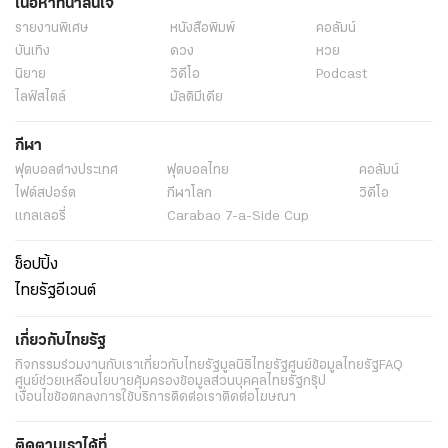
เนื้อหาที่น่าสนใจ
รายงานพิเศษ
หนังสือพิมพ์
คอลัมน์
บันเทิง
ดวง
หวย
นิยาย
วิดีโอ
Podcast
ไลฟ์สไตล์
มัลติมีเดีย
กีฬา
ฟุตบอลต่่างประเทศ
ฟุตบอลไทย
คอลัมน์
ไฟต์สปอร์ต
กีฬาโลก
วิดีโอ
แกลเลอรี่
Carabao 7-a-Side Cup
ช็อปปิ้ง
ไทยรัฐอีเวนต์
เกี่ยวกับไทยรัฐ
กิจกรรม
ร่วมงานกับเรา
เกี่ยวกับไทยรัฐ
มูลนิธิไทยรัฐ
ศูนย์ข้อมูลไทยรัฐ
FAQ
ศูนย์ช่วยเหลือ
นโยบายคุ้มครองข้อมูลส่วนบุคคลไทยรัฐกรุ๊ป
เงื่อนไขข้อตกลงการใช้บริการ
ติดต่อเรา
ติดต่อโฆษณา
ติดตามเราได้ที่