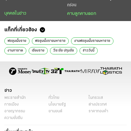
กร่อน
บุคคลในข่าว
คาบลูกคาบดอก
แท็กที่เกี่ยวข้อง
พ่อขุนเม็งราย
พ่อขุนเม็งรายมหาราช
งานพ่อขุนเม็งรายมหาราช
งานกาชาด
เชียงราย
วีระชัย ปทุมชัย
ข่าววันนี้
ข่าว
พระราชสำนัก
ทั่วไทย
ในกระแส
การเมือง
นโยบายรัฐ
ต่างประเทศ
อาชญากรรม
ยานยนต์
ราคาทองคำ
ความยั่งยืน