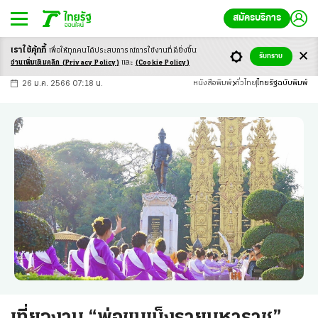
สมัครบริการ
เราใช้คุ้กกี้
เพื่อให้ทุกคนได้ประสบ
การณ์การใช้งานที่ดียิ่งขึ้น
+
ก
ก
-ก
รับทราบ
อ่านเพิ่มเติมคลิก
(Privacy Policy)
และ
(Cookie Policy)
26 ม.ค. 2566 07:18 น.
หนังสือพิมพ์
ทั่วไทย
ไทยรัฐฉบับพิมพ์
เที่ยวงาน “พ่อขุนเม็งรายมหาราช”