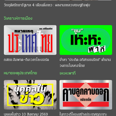
วิกฤติศรัทธารัฐบาล 4 เดือนดิ่งเหว : ผลงานเหลวเศรษฐกิจฟุบ
วิเคราะห์การเมือง
กสทช.อัมพาต–ถึงเวลาโละบอร์ด
อำลา “ประกิต อภิสารธนรักษ์” ตำนาน
วงการโฆษณาไทย
หมายเหตุประเทศไทย
เหะหะพาที
บุคคลในข่าว 10 สิงหาคม 2569
ในภาวะที่โครงสร้างประเทศถูกเซาะ