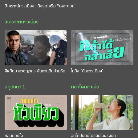
วิเคราะห์การเมือง : ถึงจุดเสริม "เดอะแบก"
วิเคราะห์การเมือง
จิตวิทยาอาชญากร สันดานดิบอำมหิต
ไม่ถึง “นักการเมือง”
สกู๊ปหน้า 1
กล้าได้กล้าเสีย
ยอมถอดใจ
อกไก่ปั่นกับโปรตีนไม่ตรงปก