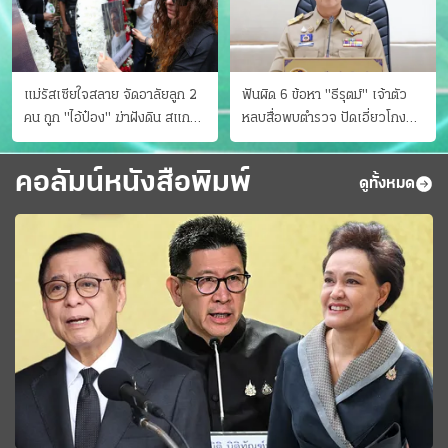
แม่รัสเซียใจสลาย จัดอาลัยลูก 2
ฟันผิด 6 ข้อหา "ธีรุตม์" เจ้าตัว
คน ถูก "ไอ้ป๋อง" ฆ่าฝังดิน สแกน
หลบสื่อพบตำรวจ ปัดเอี่ยวโกง
ไม่มีศพเพิ่ม
สอบท้องถิ่น จ่อบี้รํ่ารวยมากปกติ
คอลัมน์หนังสือพิมพ์
ดูทั้งหมด