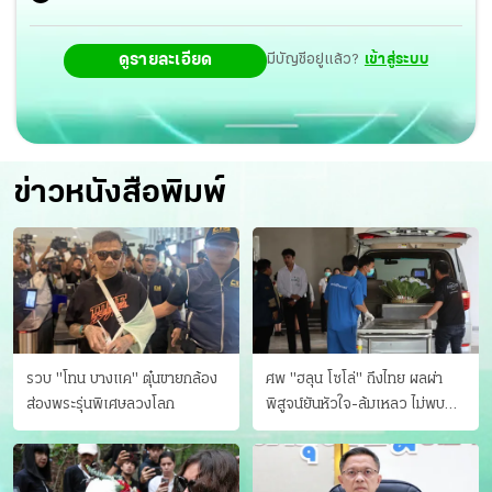
ดูรายละเอียด
มีบัญชีอยู่แล้ว?
เข้าสู่ระบบ
ข่าวหนังสือพิมพ์
รวบ "โทน บางแค" ตุ๋นขายกล้อง
ศพ "ฮลุน โซโล่" ถึงไทย ผลผ่า
ส่องพระรุ่นพิเศษลวงโลก
พิสูจน์ยันหัวใจ-ล้มเหลว ไม่พบ
บาดแผล