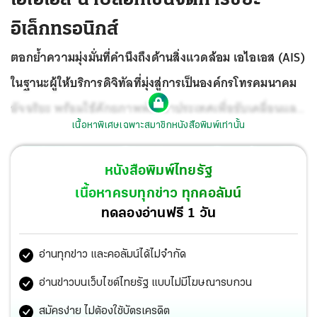
อิเล็กทรอนิกส์
ตอกย้ำความมุ่งมั่นที่คำนึงถึงด้านสิ่งแวดล้อม เอไอเอส (AIS)
ในฐานะผู้ให้บริการดิจิทัลที่มุ่งสู่การเป็นองค์กรโทรคมนาคม
อัจฉริยะ พร้อมใช้ศักยภาพพัฒนาประเทศเพื่อขับเคลื่อนและ
เนื้อหาพิเศษเฉพาะสมาชิกหนังสือพิมพ์เท่านั้น
เกิดการเปลี่ยนแปลงที่ดีขึ้นในสังคม โดยเอไอเอสเล็งเห็นขีด
ความสามารถของ Blockchain ในการนำมาใช้ให้เกิด
หนังสือพิมพ์ไทยรัฐ
ประโยชน์จริงในการจัดการขยะอิเล็กทรอนิกส์
เนื้อหาครบทุกข่าว ทุกคอลัมน์
ทดลองอ่านฟรี 1 วัน
อ่านทุกข่าว และคอลัมน์ได้ไม่จำกัด
อ่านข่าวบนเว็บไซต์ไทยรัฐ แบบไม่มีโฆษณารบกวน
สมัครง่าย ไม่ต้องใช้บัตรเครดิต