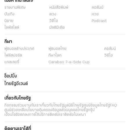
เนื้อหาที่น่าสนใจ
รายงานพิเศษ
หนังสือพิมพ์
คอลัมน์
บันเทิง
ดวง
หวย
นิยาย
วิดีโอ
Podcast
ไลฟ์สไตล์
มัลติมีเดีย
กีฬา
ฟุตบอลต่่างประเทศ
ฟุตบอลไทย
คอลัมน์
ไฟต์สปอร์ต
กีฬาโลก
วิดีโอ
แกลเลอรี่
Carabao 7-a-Side Cup
ช็อปปิ้ง
ไทยรัฐอีเวนต์
เกี่ยวกับไทยรัฐ
กิจกรรม
ร่วมงานกับเรา
เกี่ยวกับไทยรัฐ
มูลนิธิไทยรัฐ
ศูนย์ข้อมูลไทยรัฐ
FAQ
ศูนย์ช่วยเหลือ
นโยบายคุ้มครองข้อมูลส่วนบุคคลไทยรัฐกรุ๊ป
เงื่อนไขข้อตกลงการใช้บริการ
ติดต่อเรา
ติดต่อโฆษณา
ติดตามเราได้ที่