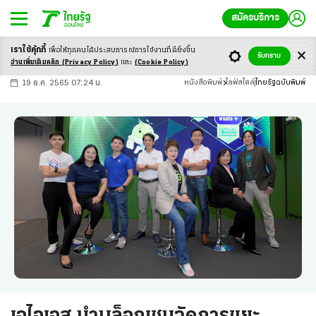
สมัครบริการ
เราใช้คุ้กกี้
เพื่อให้ทุกคนได้ประสบ
การณ์การใช้งานที่ดียิ่งขึ้น
+
ก
ก
-ก
รับทราบ
อ่านเพิ่มเติมคลิก
(Privacy Policy)
และ
(Cookie Policy)
19 ธ.ค. 2565 07:24 น.
หนังสือพิมพ์
ไลฟ์สไตล์
ไทยรัฐฉบับพิมพ์
เอไอเอส นำบล็อกเชนจัดการขยะ