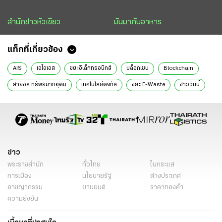
สำนักข่าวหัวเขียว
มันมากับอาหาร
แท็กที่เกี่ยวข้อง
AIS
เอไอเอส
ขยะอิเล็กทรอนิกส์
บล็อกเชน
Blockchain
สายชล ทรัพย์มากอุดม
เทคโนโลยีดิจิทัล
ขยะ E-Waste
ข่าววันนี้
ข่าว
พระราชสำนัก
ทั่วไทย
ในกระแส
การเมือง
นโยบายรัฐ
ต่างประเทศ
อาชญากรรม
ยานยนต์
ราคาทองคำ
ความยั่งยืน