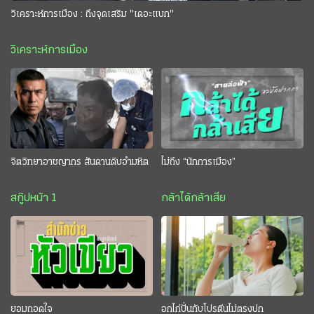
วิเคราะห์การเมือง : ถึงจุดเสริม "เดอะแบก"
วิเคราะห์การเมือง
จิตวิทยาอาชญากร สันดานดิบอำมหิต
ไม่ถึง “นักการเมือง”
สกู๊ปหน้า 1
กล้าได้กล้าเสีย
ยอมถอดใจ
อกไก่ปั่นกับโปรตีนไม่ตรงปก