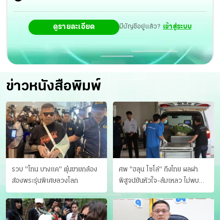
เดียว
ดูรายละเอียด
มีบัญชีอยู่แล้ว?
เข้าสู่ระบบ
ข่าวหนังสือพิมพ์
รวบ "โทน บางแค" ตุ๋นขายกล้อง
ศพ "ฮลุน โซโล่" ถึงไทย ผลผ่า
ส่องพระรุ่นพิเศษลวงโลก
พิสูจน์ยันหัวใจ-ล้มเหลว ไม่พบ
บาดแผล