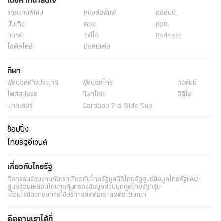
เนื้อหาที่น่าสนใจ
รายงานพิเศษ
หนังสือพิมพ์
คอลัมน์
บันเทิง
ดวง
หวย
นิยาย
วิดีโอ
Podcast
ไลฟ์สไตล์
มัลติมีเดีย
กีฬา
ฟุตบอลต่่างประเทศ
ฟุตบอลไทย
คอลัมน์
ไฟต์สปอร์ต
กีฬาโลก
วิดีโอ
แกลเลอรี่
Carabao 7-a-Side Cup
ช็อปปิ้ง
ไทยรัฐอีเวนต์
เกี่ยวกับไทยรัฐ
กิจกรรม
ร่วมงานกับเรา
เกี่ยวกับไทยรัฐ
มูลนิธิไทยรัฐ
ศูนย์ข้อมูลไทยรัฐ
FAQ
ศูนย์ช่วยเหลือ
นโยบายคุ้มครองข้อมูลส่วนบุคคลไทยรัฐกรุ๊ป
เงื่อนไขข้อตกลงการใช้บริการ
ติดต่อเรา
ติดต่อโฆษณา
ติดตามเราได้ที่