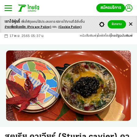
สมัครบริการ
เราใช้คุ้กกี้
เพื่อให้ทุกคนได้ประสบ
การณ์การใช้งานที่ดียิ่งขึ้น
+
ก
ก
-ก
รับทราบ
อ่านเพิ่มเติมคลิก
(Privacy Policy)
และ
(Cookie Policy)
17 พ.ย. 2565 05:37 น.
หนังสือพิมพ์
ไลฟ์สไตล์
ไทยรัฐฉบับพิมพ์
สตูเรีย คาเวียร์ (Sturia cavier) คา