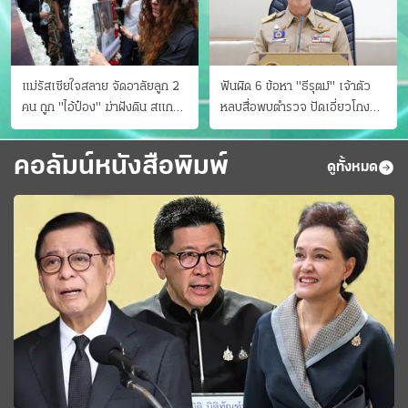
แม่รัสเซียใจสลาย จัดอาลัยลูก 2
ฟันผิด 6 ข้อหา "ธีรุตม์" เจ้าตัว
คน ถูก "ไอ้ป๋อง" ฆ่าฝังดิน สแกน
หลบสื่อพบตำรวจ ปัดเอี่ยวโกง
ไม่มีศพเพิ่ม
สอบท้องถิ่น จ่อบี้รํ่ารวยมากปกติ
คอลัมน์หนังสือพิมพ์
ดูทั้งหมด