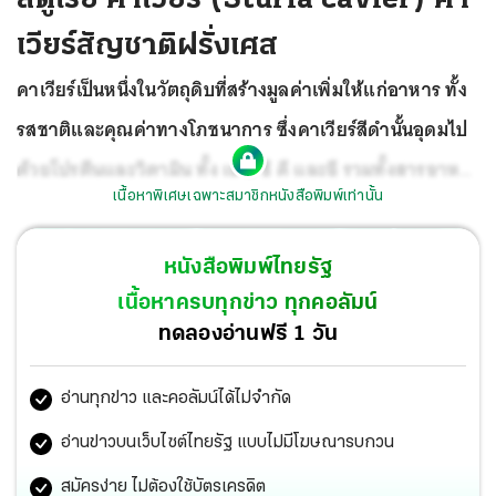
เวียร์สัญชาติฝรั่งเศส
คาเวียร์เป็นหนึ่งในวัตถุดิบที่สร้างมูลค่าเพิ่มให้แก่อาหาร ทั้ง
รสชาติและคุณค่าทางโภชนาการ ซึ่งคาเวียร์สีดำนั้นอุดมไป
ด้วยโปรตีนและวิตามิน ทั้ง เอ บี ซี ดี และอี รวมทั้งสารอาหาร
เนื้อหาพิเศษเฉพาะสมาชิกหนังสือพิมพ์เท่านั้น
ต่างๆ
อาทิ ไอโอดีน สังกะสี โปแตสเซียม โซเดียม และ
แมกนีเซียม คาเวียร์ยังเป็นตัวเสริมรสชาติให้อาหารอร่อยล้ำ
หนังสือพิมพ์ไทยรัฐ
ขึ้นไปอีก ซึ่งคาเวียร์ไม่ได้จำกัดวงอร่อยอยู่แต่อาหารโซนชาติ
เนื้อหาครบทุกข่าว ทุกคอลัมน์
ตะวันตก อย่างล่าสุด เชฟทาคากิ คะซูโอะ เชฟที่ปรึกษาและ
ทดลองอ่านฟรี 1 วัน
เจ้าของสูตรอาหารของห้องอาหารคินู บาย ทาคากิ โรงแรม
อ่านทุกข่าว และคอลัมน์ได้ไม่จำกัด
แมนดาริน โอเรียนเต็ล กรุงเทพฯ ได้ร่วมกับ สตูเรีย (Sturia)
คาเวียร์สัญชาติฝรั่งเศส ทำตำราการทำอาหารญี่ปุ่นโดยมีคา
อ่านข่าวบนเว็บไซต์ไทยรัฐ แบบไม่มีโฆษณารบกวน
เวียร์เป็นวัตถุดิบ ที่ทำให้กินแล้วต้องบอกว่า “โออิชิ” เลยที
สมัครง่าย ไม่ต้องใช้บัตรเครดิต