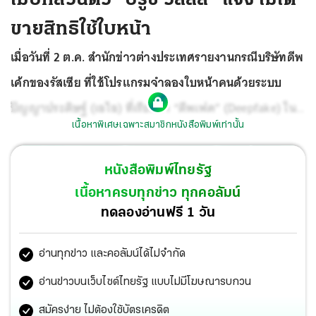
ขายสิทธิใช้ใบหน้า
เมื่อวันที่ 2 ต.ค. สำนักข่าวต่างประเทศรายงานกรณีบริษัทดีพ
เค้กของรัสเซีย ที่ใช้โปรแกรมจำลองใบหน้าคนด้วยระบบ
ปัญญาประดิษฐ์ (เอไอ) ที่เรียกว่า “ดีพเฟค” (Deepfake) ใน
เนื้อหาพิเศษเฉพาะสมาชิกหนังสือพิมพ์เท่านั้น
การผลิตโฆษณาและคอนเทนต์ต่างๆ
ได้รับสิทธิในการใช้ใบ
หน้าของบรูซ วิลลิส ดาราฮอลลีวูดรุ่นเก๋าวัย 67 ปีนั้น ทางโฆษก
หนังสือพิมพ์ไทยรัฐ
ส่วนตัวของบรูซ วิลลิส กล่าวชี้แจงว่า นักแสดงชื่อดังไม่ได้เป็น
เนื้อหาครบทุกข่าว ทุกคอลัมน์
หุ้นส่วนกับบริษัทดีพเค้ก หรือขายสิทธิการใช้ใบหน้าให้แก่
ทดลองอ่านฟรี 1 วัน
บริษัทดังกล่าวแต่อย่างใด
อ่านทุกข่าว และคอลัมน์ได้ไม่จำกัด
อ่านข่าวบนเว็บไซต์ไทยรัฐ แบบไม่มีโฆษณารบกวน
สมัครง่าย ไม่ต้องใช้บัตรเครดิต