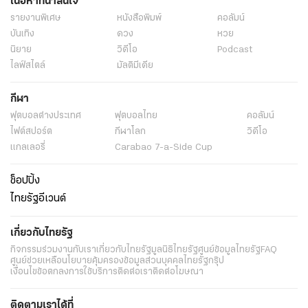
เนื้อหาที่น่าสนใจ
รายงานพิเศษ
หนังสือพิมพ์
คอลัมน์
บันเทิง
ดวง
หวย
นิยาย
วิดีโอ
Podcast
ไลฟ์สไตล์
มัลติมีเดีย
กีฬา
ฟุตบอลต่่างประเทศ
ฟุตบอลไทย
คอลัมน์
ไฟต์สปอร์ต
กีฬาโลก
วิดีโอ
แกลเลอรี่
Carabao 7-a-Side Cup
ช็อปปิ้ง
ไทยรัฐอีเวนต์
เกี่ยวกับไทยรัฐ
กิจกรรม
ร่วมงานกับเรา
เกี่ยวกับไทยรัฐ
มูลนิธิไทยรัฐ
ศูนย์ข้อมูลไทยรัฐ
FAQ
ศูนย์ช่วยเหลือ
นโยบายคุ้มครองข้อมูลส่วนบุคคลไทยรัฐกรุ๊ป
เงื่อนไขข้อตกลงการใช้บริการ
ติดต่อเรา
ติดต่อโฆษณา
ติดตามเราได้ที่