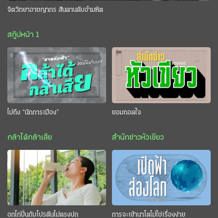
จิตวิทยาอาชญากร สันดานดิบอำมหิต
สกู๊ปหน้า 1
ไม่ถึง “นักการเมือง”
ยอมถอดใจ
กล้าได้กล้าเสีย
สำนักข่าวหัวเขียว
อกไก่ปั่นกับโปรตีนไม่ตรงปก
การจะเข้านาโตไม่ใช่เรื่องง่าย