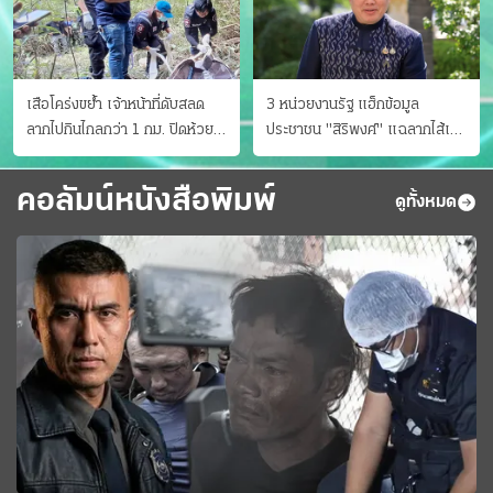
เสือโคร่งขย้ำ เจ้าหน้าที่ดับสลด
3 หน่วยงานรัฐ แฮ็กข้อมูล
ลากไปกินไกลกว่า 1 กม. ปิดห้วย
ประชาชน "สิริพงศ์" แฉลากไส้เอง
ขาแข้งชั่วคราว
"หนู" กอด "หนิม" สยบลือ
คอลัมน์หนังสือพิมพ์
ดูทั้งหมด