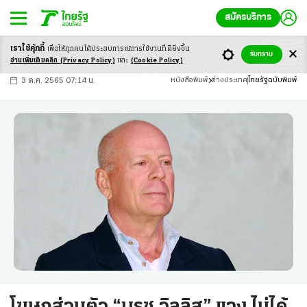
สมัครบริการ
เราใช้คุ้กกี้
เพื่อให้ทุกคนได้ประสบ
การณ์การใช้งานที่ดียิ่งขึ้น
+
ก
ก
-ก
รับทราบ
อ่านเพิ่มเติมคลิก
(Privacy Policy)
และ
(Cookie Policy)
3 ต.ค. 2565 07:14 น.
หนังสือพิมพ์
ต่างประเทศ
ไทยรัฐฉบับพิมพ์
โฆษกส่วนตัว “บรูซ วิลลิส” แจง ไม่ได้