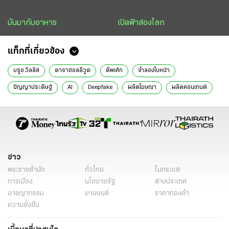
มันมากับอาหาร
เปิดฟ้าส่องโลก
แท็กที่เกี่ยวข้อง
บรูซ วิลลิส
ดาราฮอลลีวูด
ดีพเค้ก
จำลองใบหน้า
ปัญญาประดิษฐ์
AI
Deepfake
ผลิตโฆษณา
ผลิตคอนเทนต์
ข่าวต่างประเทศ
ข่าววันนี้
ข่าว
พระราชสำนัก
ทั่วไทย
ในกระแส
การเมือง
นโยบายรัฐ
ต่างประเทศ
อาชญากรรม
ยานยนต์
ราคาทองคำ
ความยั่งยืน