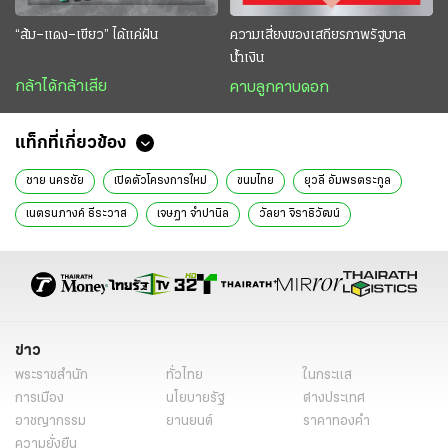
“ส้ม–แดง–เขียว” ได้แค่ฝัน
ความเสี่ยงของเสถียรภาพรัฐบาล
น้ำเงิน
กล้าได้กล้าเสีย
คาบลูกคาบดอก
แท็กที่เกี่ยวข้อง
ชาย นครชัย
เปิดตัวโครงการใหม่
ขนมไทย
ยุวลี อัมพรตระกูล
เนตรนภางค์ ธีระวาส
เจษฎา จำปานิล
วัลยา จิราธิวัฒน์
บุคคลในข่าว
อินทรีเหล็ก
ข่าววันนี้
ข่าว
พระราชสำนัก
ทั่วไทย
ในกระแส
การเมือง
นโยบายรัฐ
ต่างประเทศ
อาชญากรรม
ยานยนต์
ราคาทองคำ
ความยั่งยืน