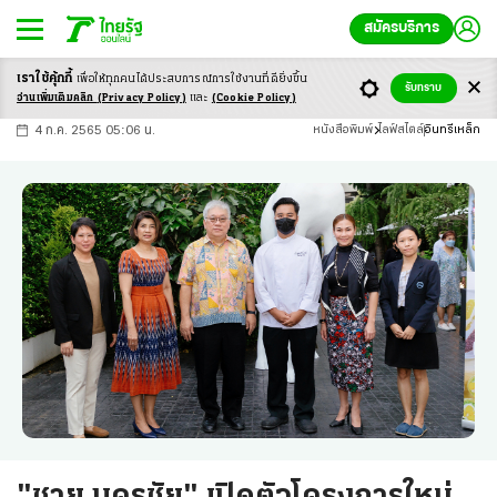
สมัครบริการ
เราใช้คุ้กกี้
เพื่อให้ทุกคนได้ประสบ
การณ์การใช้งานที่ดียิ่งขึ้น
+
ก
ก
-ก
รับทราบ
อ่านเพิ่มเติมคลิก
(Privacy Policy)
และ
(Cookie Policy)
4 ก.ค. 2565 05:06 น.
หนังสือพิมพ์
ไลฟ์สไตล์
อินทรีเหล็ก
"ชาย นครชัย" เปิดตัวโครงการใหม่