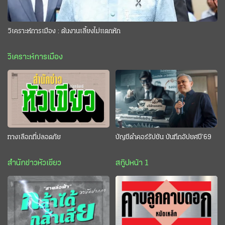
วิเคราะห์การเมือง : ต้นงานเลี้ยงไม่แตกหัก
วิเคราะห์การเมือง
ทางเลือกที่ปลอดภัย
บัญชีดำคอร์รัปชัน บันทึกอัปยศปี’69
สำนักข่าวหัวเขียว
สกู๊ปหน้า 1