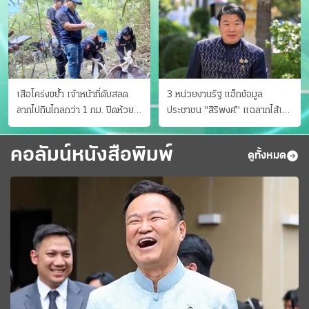
เสือโคร่งขย้ำ เจ้าหน้าที่ดับสลด
3 หน่วยงานรัฐ แฮ็กข้อมูล
ลากไปกินไกลกว่า 1 กม. ปิดห้วย
ประชาชน "สิริพงศ์" แฉลากไส้เอง
ขาแข้งชั่วคราว
"หนู" กอด "หนิม" สยบลือ
คอลัมน์หนังสือพิมพ์
ดูทั้งหมด