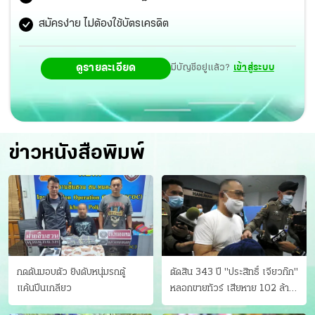
สมัครง่าย ไม่ต้องใช้บัตรเครดิต
ดูรายละเอียด
มีบัญชีอยู่แล้ว?
เข้าสู่ระบบ
ข่าวหนังสือพิมพ์
กดดันมอบตัว ยิงดับหนุ่มรถตู้
ตัดสิน 343 ปี "ประสิทธิ์ เจียวก๊ก"
แค้นปีนเกลียว
หลอกขายทัวร์ เสียหาย 102 ล้าน
มีเหยื่อ 173 คน