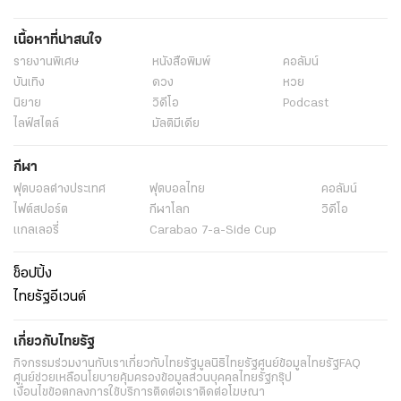
เนื้อหาที่น่าสนใจ
รายงานพิเศษ
หนังสือพิมพ์
คอลัมน์
บันเทิง
ดวง
หวย
นิยาย
วิดีโอ
Podcast
ไลฟ์สไตล์
มัลติมีเดีย
กีฬา
ฟุตบอลต่่างประเทศ
ฟุตบอลไทย
คอลัมน์
ไฟต์สปอร์ต
กีฬาโลก
วิดีโอ
แกลเลอรี่
Carabao 7-a-Side Cup
ช็อปปิ้ง
ไทยรัฐอีเวนต์
เกี่ยวกับไทยรัฐ
กิจกรรม
ร่วมงานกับเรา
เกี่ยวกับไทยรัฐ
มูลนิธิไทยรัฐ
ศูนย์ข้อมูลไทยรัฐ
FAQ
ศูนย์ช่วยเหลือ
นโยบายคุ้มครองข้อมูลส่วนบุคคลไทยรัฐกรุ๊ป
เงื่อนไขข้อตกลงการใช้บริการ
ติดต่อเรา
ติดต่อโฆษณา