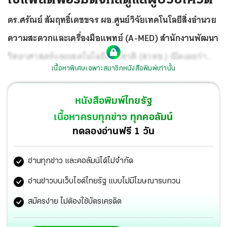
ดร.ศรัณย์ สัมฤทธิ์เดชขจร ผอ.ศูนย์วิจัยเทคโนโลยีสิ่งอำนวย
ความสะดวกและเครื่องมือแพทย์ (A-MED) สำนักงานพัฒนา
วิทยาศาสตร์และเทคโนโลยีแห่งชาติ (สวทช.) เปิดเผยว่า
เนื้อหาพิเศษเฉพาะสมาชิกหนังสือพิมพ์เท่านั้น
AMED Telehealth เป็นแพลตฟอร์มการเชื่อมโยงข้อมูลผ่าน
ระบบสารสนเทศขั้นสูง วิจัยพัฒนาโดย A-MED สวทช.ร่วมกับ
หนังสือพิมพ์ไทยรัฐ
สำนักงานหลักประกันสุขภาพแห่งชาติ (สปสช.) และสภา
เนื้อหาครบทุกข่าว ทุกคอลัมน์
เภสัชกรรม ร่วมดำเนินการให้ร้านยาเป็นหน่วยบริการดูแลผู้
ทดลองอ่านฟรี 1 วัน
ติดเชื้อโควิด-19 ที่ไม่มีภาวะเสี่ยง
อ่านทุกข่าว และคอลัมน์ได้ไม่จำกัด
อ่านข่าวบนเว็บไซต์ไทยรัฐ แบบไม่มีโฆษณารบกวน
สมัครง่าย ไม่ต้องใช้บัตรเครดิต