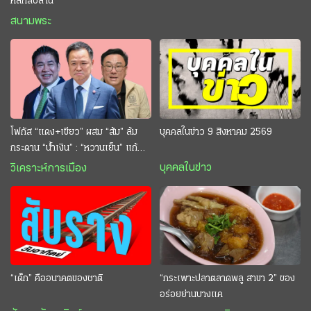
หลักสิบล้าน
สนามพระ
โฟกัส “แดง+เขียว” ผสม “ส้ม” ล้ม
บุคคลในข่าว 9 สิงหาคม 2569
กระดาน “นํ้าเงิน” : “หวานเย็น” แก้
กระหาย “อนุทิน” ดักตีกินสบาย
บุคคลในข่าว
วิเคราะห์การเมือง
“เด็ก” คืออนาคตของชาติ
“กระเพาะปลาตลาดพลู สาขา 2” ของ
อร่อยย่านบางแค