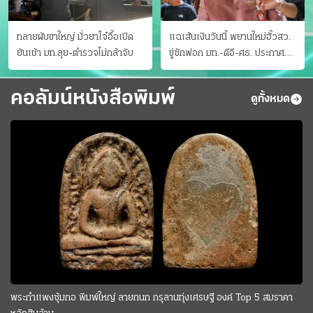
ทลายผับขาใหญ่ มั่วยาโจ๋อื้อเปิด
แฉเส้นเงินวันนี้ พยานใหม่ฮั้วสว.
ยันเช้า มท.ลุย-ตำรวจไม่กล้าจับ
ขู่ซักฟอก มท.-ดีอี-ศธ. ประกาศ
บัญชีท้องถิ่น
คอลัมน์หนังสือพิมพ์
ดูทั้งหมด
พระกำแพงซุ้มกอ พิมพ์ใหญ่ ลายกนก กรุลานทุ่งเศรษฐี องค์ Top 5 สมราคา