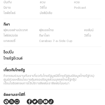
บันเทิง
ดวง
หวย
นิยาย
วิดีโอ
Podcast
ไลฟ์สไตล์
มัลติมีเดีย
กีฬา
ฟุตบอลต่่างประเทศ
ฟุตบอลไทย
คอลัมน์
ไฟต์สปอร์ต
กีฬาโลก
วิดีโอ
แกลเลอรี่
Carabao 7-a-Side Cup
ช็อปปิ้ง
ไทยรัฐอีเวนต์
เกี่ยวกับไทยรัฐ
กิจกรรม
ร่วมงานกับเรา
เกี่ยวกับไทยรัฐ
มูลนิธิไทยรัฐ
ศูนย์ข้อมูลไทยรัฐ
FAQ
ศูนย์ช่วยเหลือ
นโยบายคุ้มครองข้อมูลส่วนบุคคลไทยรัฐกรุ๊ป
เงื่อนไขข้อตกลงการใช้บริการ
ติดต่อเรา
ติดต่อโฆษณา
ติดตามเราได้ที่