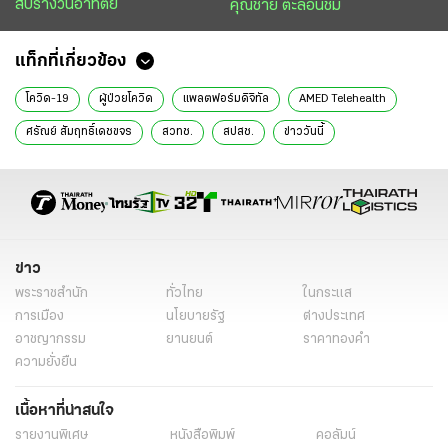
สับรางวันอาทิตย์
คุณชาย ตะลอนชิม
แท็กที่เกี่ยวข้อง
โควิด-19
ผู้ป่วยโควิด
แพลตฟอร์มดิจิทัล
AMED Telehealth
ศรัณย์ สัมฤทธิ์เดชขจร
สวทช.
สปสช.
ข่าววันนี้
ข่าว
พระราชสำนัก
ทั่วไทย
ในกระแส
การเมือง
นโยบายรัฐ
ต่างประเทศ
อาชญากรรม
ยานยนต์
ราคาทองคำ
ความยั่งยืน
เนื้อหาที่น่าสนใจ
รายงานพิเศษ
หนังสือพิมพ์
คอลัมน์