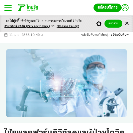
สมัครบริการ
เราใช้คุ้กกี้
เพื่อให้ทุกคนได้ประสบ
การณ์การใช้งานที่ดียิ่งขึ้น
+
ก
ก
-ก
รับทราบ
อ่านเพิ่มเติมคลิก
(Privacy Policy)
และ
(Cookie Policy)
11 เม.ย. 2565 10:49 น.
หนังสือพิมพ์
ทั่วไทย
ไทยรัฐฉบับพิมพ์
ใช้แพลตฟอร์มดิจิทัลดูแลผู้ป่วยโควิด