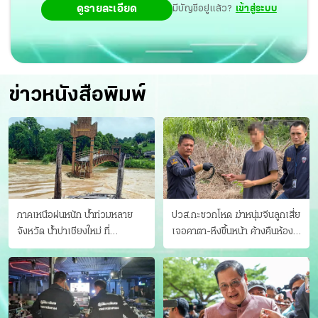
ดูรายละเอียด
มีบัญชีอยู่แล้ว?
เข้าสู่ระบบ
ข่าวหนังสือพิมพ์
ภาคเหนือฝนหนัก น้ำท่วมหลาย
ปวส.กะซวกโหด ฆ่าหนุ่มจีนลูกเสี่ย
จังหวัด นํ้าบ่าเชียงใหม่ ที่
เจอคาตา-หึงขึ้นหน้า ค้างคืนห้อง
แม่ฮ่องสอน ซัดสะพานขาด
แฟนสาว