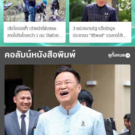
เสือโคร่งขย้ำ เจ้าหน้าที่ดับสลด
3 หน่วยงานรัฐ แฮ็กข้อมูล
ลากไปกินไกลกว่า 1 กม. ปิดห้วย
ประชาชน "สิริพงศ์" แฉลากไส้เอง
ขาแข้งชั่วคราว
"หนู" กอด "หนิม" สยบลือ
คอลัมน์หนังสือพิมพ์
ดูทั้งหมด