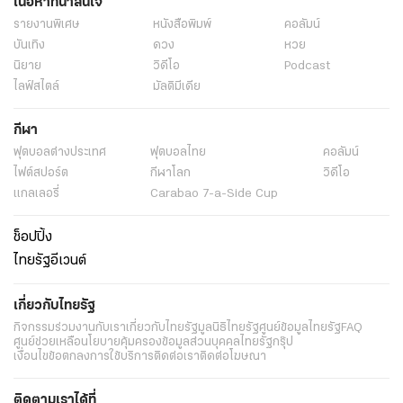
เนื้อหาที่น่าสนใจ
รายงานพิเศษ
หนังสือพิมพ์
คอลัมน์
บันเทิง
ดวง
หวย
นิยาย
วิดีโอ
Podcast
ไลฟ์สไตล์
มัลติมีเดีย
กีฬา
ฟุตบอลต่่างประเทศ
ฟุตบอลไทย
คอลัมน์
ไฟต์สปอร์ต
กีฬาโลก
วิดีโอ
แกลเลอรี่
Carabao 7-a-Side Cup
ช็อปปิ้ง
ไทยรัฐอีเวนต์
เกี่ยวกับไทยรัฐ
กิจกรรม
ร่วมงานกับเรา
เกี่ยวกับไทยรัฐ
มูลนิธิไทยรัฐ
ศูนย์ข้อมูลไทยรัฐ
FAQ
ศูนย์ช่วยเหลือ
นโยบายคุ้มครองข้อมูลส่วนบุคคลไทยรัฐกรุ๊ป
เงื่อนไขข้อตกลงการใช้บริการ
ติดต่อเรา
ติดต่อโฆษณา
ติดตามเราได้ที่