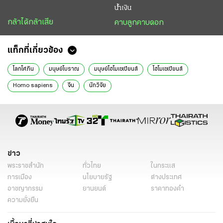
น้ำเงิน
กล้าได้กล้าเสีย
คาบลูกคาบดอก
แท็กที่เกี่ยวข้อง
โลกโศภิน
มนุษย์โบราณ
มนุษย์โฮโมเซเปียนส์
โฮโมเซเปียนส์
Homo sapiens
จีน
นักวิจัย
ข่าว
พระราชสำนัก
ทั่วไทย
ในกระแส
การเมือง
นโยบายรัฐ
ต่างประเทศ
อาชญากรรม
ยานยนต์
ราคาทองคำ
ความยั่งยืน