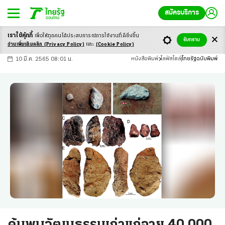
สมัครบริการ
เราใช้คุ้กกี้
เพื่อให้ทุกคนได้ประสบ
การณ์การใช้งานที่ดียิ่งขึ้น
+
ก
ก
-ก
รับทราบ
อ่านเพิ่มเติมคลิก
(Privacy Policy)
และ
(Cookie Policy)
10 มี.ค. 2565 08:01 น.
หนังสือพิมพ์
ไลฟ์สไตล์
ไทยรัฐฉบับพิมพ์
ค้นพบวัฒนธรรมเก่าแก่อายุ 40,000