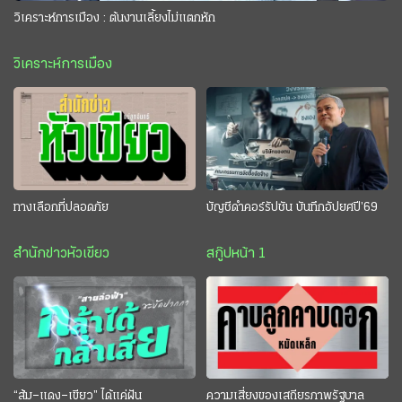
วิเคราะห์การเมือง : ต้นงานเลี้ยงไม่แตกหัก
วิเคราะห์การเมือง
ทางเลือกที่ปลอดภัย
บัญชีดำคอร์รัปชัน บันทึกอัปยศปี’69
สำนักข่าวหัวเขียว
สกู๊ปหน้า 1
“ส้ม–แดง–เขียว” ได้แค่ฝัน
ความเสี่ยงของเสถียรภาพรัฐบาล