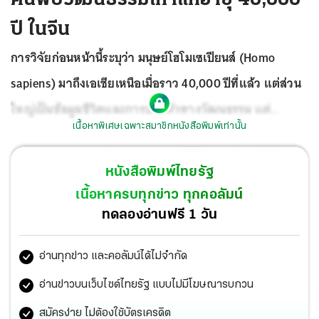
ปี ในจีน
การวิจัยก่อนหน้านี้ระบุว่า มนุษย์โฮโมเซเปียนส์ (Homo
sapiens) มาถึงเอเชียเหนือเมื่อราว 40,000 ปีที่แล้ว แต่ส่วน
ใหญ่เป็นข้อมูลชีวิตและการปรับตัวทางวัฒนธรรม แต่
เนื้อหาพิเศษเฉพาะสมาชิกหนังสือพิมพ์เท่านั้น
ปฏิสัมพันธ์กับมนุษย์โบราณกลุ่มอื่นยังไม่เป็นที่รู้แน่ชัด
ยังมี
ความสงสัยว่าโฮโมเซเปียนส์มาถึงจีนครั้งแรกเมื่อใด และเกิด
หนังสือพิมพ์ไทยรัฐ
อะไรขึ้นเมื่อพบกับมนุษย์เดนิโซวาน (Denisovans) หรือมนุษย์
เนื้อหาครบทุกข่าว ทุกคอลัมน์
นีแอนเดอร์ธัล (Nean derthals) ซึ่งเป็นเครือญาติมนุษย์ด้วย
ทดลองอ่านฟรี 1 วัน
กันที่อาศัยอยู่ที่แห่งนั้น
อ่านทุกข่าว และคอลัมน์ได้ไม่จำกัด
อ่านข่าวบนเว็บไซต์ไทยรัฐ แบบไม่มีโฆษณารบกวน
สมัครง่าย ไม่ต้องใช้บัตรเครดิต