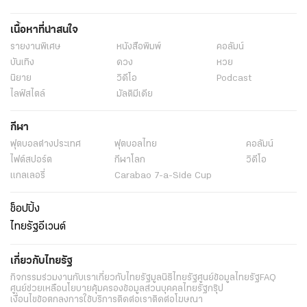
เนื้อหาที่น่าสนใจ
รายงานพิเศษ
หนังสือพิมพ์
คอลัมน์
บันเทิง
ดวง
หวย
นิยาย
วิดีโอ
Podcast
ไลฟ์สไตล์
มัลติมีเดีย
กีฬา
ฟุตบอลต่่างประเทศ
ฟุตบอลไทย
คอลัมน์
ไฟต์สปอร์ต
กีฬาโลก
วิดีโอ
แกลเลอรี่
Carabao 7-a-Side Cup
ช็อปปิ้ง
ไทยรัฐอีเวนต์
เกี่ยวกับไทยรัฐ
กิจกรรม
ร่วมงานกับเรา
เกี่ยวกับไทยรัฐ
มูลนิธิไทยรัฐ
ศูนย์ข้อมูลไทยรัฐ
FAQ
ศูนย์ช่วยเหลือ
นโยบายคุ้มครองข้อมูลส่วนบุคคลไทยรัฐกรุ๊ป
เงื่อนไขข้อตกลงการใช้บริการ
ติดต่อเรา
ติดต่อโฆษณา