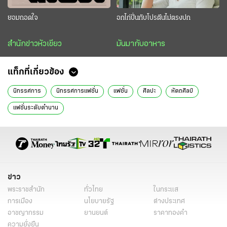
ยอมถอดใจ
อกไก่ปั่นกับโปรตีนไม่ตรงปก
สำนักข่าวหัวเขียว
มันมากับอาหาร
แท็กที่เกี่ยวข้อง
นิทรรศการ
นิทรรศการแฟชั่น
แฟชั่น
ศิลปะ
หัตถศิลป์
แฟชั่นระดับตำนาน
ข่าว
พระราชสำนัก
ทั่วไทย
ในกระแส
การเมือง
นโยบายรัฐ
ต่างประเทศ
อาชญากรรม
ยานยนต์
ราคาทองคำ
ความยั่งยืน