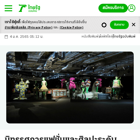
สมัครบริการ
เราใช้คุ้กกี้
เพื่อให้ทุกคนได้ประสบ
การณ์การใช้งานที่ดียิ่งขึ้น
+
ก
ก
-ก
รับทราบ
อ่านเพิ่มเติมคลิก
(Privacy Policy)
และ
(Cookie Policy)
4 ม.ค. 2565 05:12 น.
หนังสือพิมพ์
ไลฟ์สไตล์
ไทยรัฐฉบับพิมพ์
นิทรรศการแฟชั่นและศิลปะระดับ