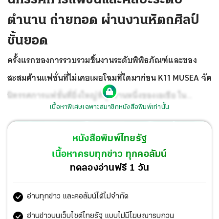
ตำนาน ถ่ายทอด ผ่านงานหัตถศิลป์
ชั้นยอด
ครั้งแรกของการรวบรวมชิ้นงานระดับพิพิธภัณฑ์และของ
สะสมด้านแฟชั่นที่ไม่เคยเผยโฉมที่ใดมาก่อน K11 MUSEA จัด
นิทรรศการแฟชั่นที่ยิ่งใหญ่ที่สุดงานหนึ่งของเอเชีย ใน
เนื้อหาพิเศษเฉพาะสมาชิกหนังสือพิมพ์เท่านั้น
นิทรรศการ Savoir-Faire : The Mas tery of Craft in Fashion
จัดแสดงเรื่องราวกว่า 30 ปีของงานออกแบบแฟชั่นระดับ
หนังสือพิมพ์ไทยรัฐ
ตำนาน ถ่ายทอด ผ่านงานหัตถศิลป์ชั้นยอด พร้อมด้วยผล
เนื้อหาครบทุกข่าว ทุกคอลัมน์
งานสิ่งประดิษฐ์สุดหายากจากประเทศจีน จัดโดย Adrian
ทดลองอ่านฟรี 1 วัน
Cheng CEO ของ New World Development และ Carine
อ่านทุกข่าว และคอลัมน์ได้ไม่จำกัด
Roitfeld ผู้ซึ่งเคยดำรงตำแหน่งเป็น Editor-in-Chief ของ
นิตยสาร VOGUE Paris
อ่านข่าวบนเว็บไซต์ไทยรัฐ แบบไม่มีโฆษณารบกวน