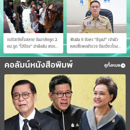
แม่รัสเซียใจสลาย จัดอาลัยลูก 2
ฟันผิด 6 ข้อหา "ธีรุตม์" เจ้าตัว
คน ถูก "ไอ้ป๋อง" ฆ่าฝังดิน สแกน
หลบสื่อพบตำรวจ ปัดเอี่ยวโกง
ไม่มีศพเพิ่ม
สอบท้องถิ่น จ่อบี้รํ่ารวยมากปกติ
คอลัมน์หนังสือพิมพ์
ดูทั้งหมด