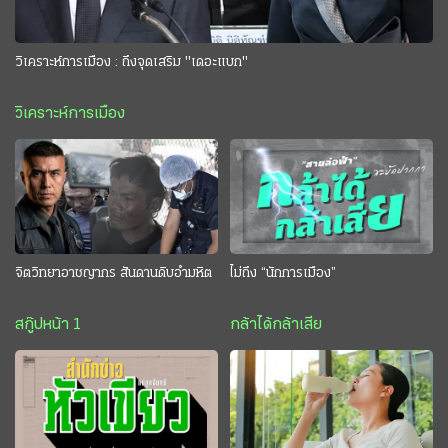
วิเคราะห์การเมือง : ถึงจุดเสริม "เดอะแบก"
วิเคราะห์การเมือง
จิตวิทยาอาชญากร สันดานดิบอำมหิต
ไม่ถึง “นักการเมือง”
สกู๊ปหน้า 1
กล้าได้กล้าเสีย