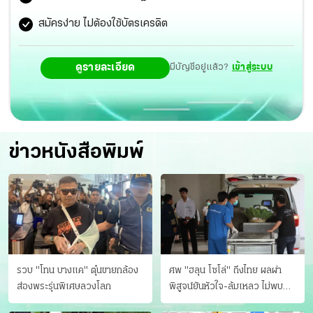
สมัครง่าย ไม่ต้องใช้บัตรเครดิต
ดูรายละเอียด
มีบัญชีอยู่แล้ว?
เข้าสู่ระบบ
ข่าวหนังสือพิมพ์
รวบ "โทน บางแค" ตุ๋นขายกล้อง
ศพ "ฮลุน โซโล่" ถึงไทย ผลผ่า
ส่องพระรุ่นพิเศษลวงโลก
พิสูจน์ยันหัวใจ-ล้มเหลว ไม่พบ
บาดแผล