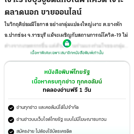
ตลาดนอก ขายออนไลน์
ในวิกฤติย่อมมีโอกาส อย่างกลุ่มแปลงใหญ่เงาะ ต.ยางหัก
อ.ปากช่อง จ.ราชบุรี แม้จะเผชิญกับสถานการณ์โควิด-19 ไม่
ต่างจากเกษตรกรอื่น แต่ด้วยความร่วมแรงร่วมใจของกลุ่ม
เนื้อหาพิเศษเฉพาะสมาชิกหนังสือพิมพ์เท่านั้น
รวมถึงหน่วยงานภาครัฐในพื้นที่ ปรับเปลี่ยนมาขายแบบ
ออนไลน์ เบนเข็มเจาะตลาดต่างประเทศเพิ่มเติม โดยชูความ
หนังสือพิมพ์ไทยรัฐ
เป็นเอกลักษณ์ “เงาะราชบุรี” หวาน หอม กรอบ ล่อน อร่อย
เนื้อหาครบทุกข่าว ทุกคอลัมน์
ทดลองอ่านฟรี 1 วัน
อ่านทุกข่าว และคอลัมน์ได้ไม่จำกัด
อ่านข่าวบนเว็บไซต์ไทยรัฐ แบบไม่มีโฆษณารบกวน
สมัครง่าย ไม่ต้องใช้บัตรเครดิต