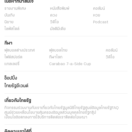
เนื้อหาที่น่าสนใจ
รายงานพิเศษ
หนังสือพิมพ์
คอลัมน์
บันเทิง
ดวง
หวย
นิยาย
วิดีโอ
Podcast
ไลฟ์สไตล์
มัลติมีเดีย
กีฬา
ฟุตบอลต่่างประเทศ
ฟุตบอลไทย
คอลัมน์
ไฟต์สปอร์ต
กีฬาโลก
วิดีโอ
แกลเลอรี่
Carabao 7-a-Side Cup
ช็อปปิ้ง
ไทยรัฐอีเวนต์
เกี่ยวกับไทยรัฐ
กิจกรรม
ร่วมงานกับเรา
เกี่ยวกับไทยรัฐ
มูลนิธิไทยรัฐ
ศูนย์ข้อมูลไทยรัฐ
FAQ
ศูนย์ช่วยเหลือ
นโยบายคุ้มครองข้อมูลส่วนบุคคลไทยรัฐกรุ๊ป
เงื่อนไขข้อตกลงการใช้บริการ
ติดต่อเรา
ติดต่อโฆษณา
ติดตามเราได้ที่