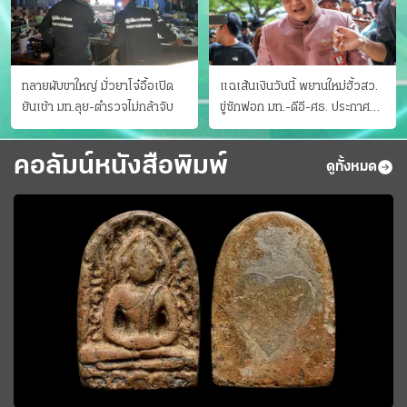
ทลายผับขาใหญ่ มั่วยาโจ๋อื้อเปิด
แฉเส้นเงินวันนี้ พยานใหม่ฮั้วสว.
ยันเช้า มท.ลุย-ตำรวจไม่กล้าจับ
ขู่ซักฟอก มท.-ดีอี-ศธ. ประกาศ
บัญชีท้องถิ่น
คอลัมน์หนังสือพิมพ์
ดูทั้งหมด