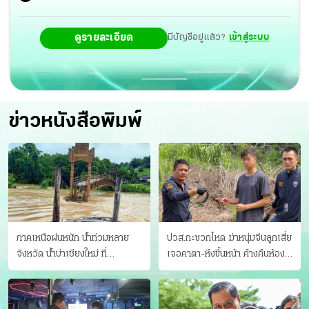
ดูรายละเอียด
มีบัญชีอยู่แล้ว?
เข้าสู่ระบบ
ข่าวหนังสือพิมพ์
ภาคเหนือฝนหนัก น้ำท่วมหลาย
ปวส.กะซวกโหด ฆ่าหนุ่มจีนลูกเสี่ย
จังหวัด นํ้าบ่าเชียงใหม่ ที่
เจอคาตา-หึงขึ้นหน้า ค้างคืนห้อง
แม่ฮ่องสอน ซัดสะพานขาด
แฟนสาว