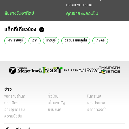
อร่อยย่านบางแค
สับรางวันอาทิตย์
คุณชาย ตะลอนชิม
แท็กที่เกี่ยวข้อง
เงาะราชบุรี
เงาะ
ราชบุรี
จิรวัชร เมฆสุกใส
เกษตร
ข่าว
พระราชสำนัก
ทั่วไทย
ในกระแส
การเมือง
นโยบายรัฐ
ต่างประเทศ
อาชญากรรม
ยานยนต์
ราคาทองคำ
ความยั่งยืน