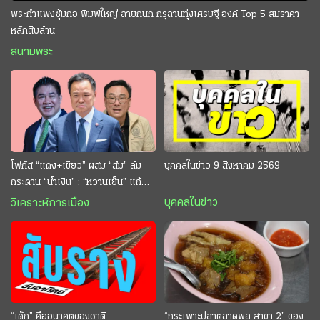
พระกำแพงซุ้มกอ พิมพ์ใหญ่ ลายกนก กรุลานทุ่งเศรษฐี องค์ Top 5 สมราคา
หลักสิบล้าน
สนามพระ
โฟกัส “แดง+เขียว” ผสม “ส้ม” ล้ม
บุคคลในข่าว 9 สิงหาคม 2569
กระดาน “นํ้าเงิน” : “หวานเย็น” แก้
กระหาย “อนุทิน” ดักตีกินสบาย
บุคคลในข่าว
วิเคราะห์การเมือง
“เด็ก” คืออนาคตของชาติ
“กระเพาะปลาตลาดพลู สาขา 2” ของ