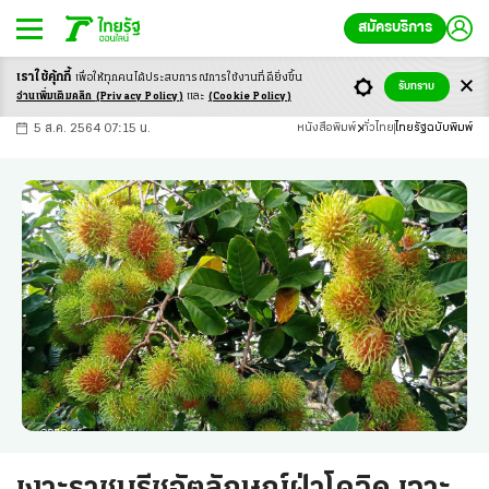
สมัครบริการ
เราใช้คุ้กกี้
เพื่อให้ทุกคนได้ประสบ
การณ์การใช้งานที่ดียิ่งขึ้น
+
ก
ก
-ก
รับทราบ
อ่านเพิ่มเติมคลิก
(Privacy Policy)
และ
(Cookie Policy)
5 ส.ค. 2564 07:15 น.
หนังสือพิมพ์
ทั่วไทย
ไทยรัฐฉบับพิมพ์
เงาะราชบุรีชูอัตลักษณ์ฝ่าโควิด เจาะ