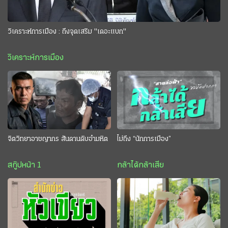
วิเคราะห์การเมือง : ถึงจุดเสริม "เดอะแบก"
วิเคราะห์การเมือง
จิตวิทยาอาชญากร สันดานดิบอำมหิต
ไม่ถึง “นักการเมือง”
สกู๊ปหน้า 1
กล้าได้กล้าเสีย