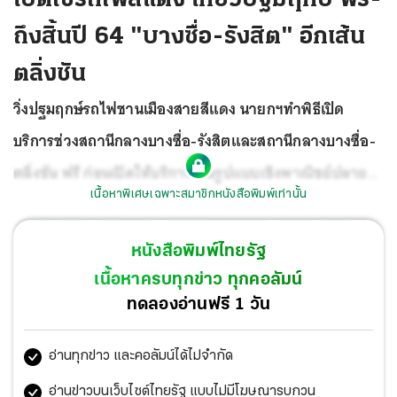
ถึงสิ้นปี 64 "บางซื่อ-รังสิต" อีกเส้น
ตลิ่งชัน
วิ่งปฐมฤกษ์รถไฟชานเมืองสายสีแดง นายกฯทำพิธีเปิด
บริการช่วงสถานีกลางบางซื่อ-รังสิตและสถานีกลางบางซื่อ-
ตลิ่งชัน ฟรี ก่อนเปิดให้บริการเต็มรูปแบบเชิงพาณิชย์ปลายปี
เนื้อหาพิเศษเฉพาะสมาชิกหนังสือพิมพ์เท่านั้น
64 เพื่อให้ประชาชนสามารถเดินทางออกสู่ภูมิภาคและเข้าสู่
กรุงเทพฯ ชั้นในได้สะดวก รวดเร็ว ปลอดภัย ลดการใช้
หนังสือพิมพ์ไทยรัฐ
รถยนต์ส่วนบุคคล
เนื้อหาครบทุกข่าว ทุกคอลัมน์
ทดลองอ่านฟรี 1 วัน
อ่านทุกข่าว และคอลัมน์ได้ไม่จำกัด
อ่านข่าวบนเว็บไซต์ไทยรัฐ แบบไม่มีโฆษณารบกวน