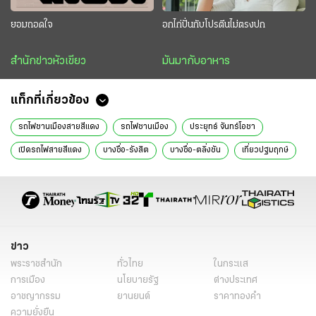
ยอมถอดใจ
อกไก่ปั่นกับโปรตีนไม่ตรงปก
สำนักข่าวหัวเขียว
มันมากับอาหาร
แท็กที่เกี่ยวข้อง
รถไฟชานเมืองสายสีแดง
รถไฟชานเมือง
ประยุทธ์ จันทร์โอชา
เปิดรถไฟสายสีแดง
บางซื่อ-รังสิต
บางซื่อ-ตลิ่งชัน
เที่ยวปฐมฤกษ์
ข่าวหน้า1
ข่าววันนี้
ข่าว
พระราชสำนัก
ทั่วไทย
ในกระแส
การเมือง
นโยบายรัฐ
ต่างประเทศ
อาชญากรรม
ยานยนต์
ราคาทองคำ
ความยั่งยืน