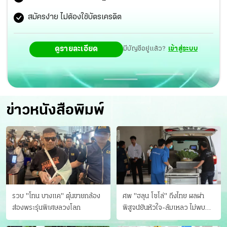
สมัครง่าย ไม่ต้องใช้บัตรเครดิต
ดูรายละเอียด
มีบัญชีอยู่แล้ว?
เข้าสู่ระบบ
ข่าวหนังสือพิมพ์
รวบ "โทน บางแค" ตุ๋นขายกล้อง
ศพ "ฮลุน โซโล่" ถึงไทย ผลผ่า
ส่องพระรุ่นพิเศษลวงโลก
พิสูจน์ยันหัวใจ-ล้มเหลว ไม่พบ
บาดแผล