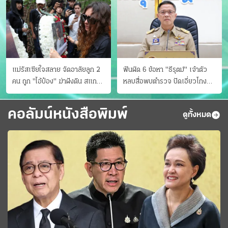
แม่รัสเซียใจสลาย จัดอาลัยลูก 2
ฟันผิด 6 ข้อหา "ธีรุตม์" เจ้าตัว
คน ถูก "ไอ้ป๋อง" ฆ่าฝังดิน สแกน
หลบสื่อพบตำรวจ ปัดเอี่ยวโกง
ไม่มีศพเพิ่ม
สอบท้องถิ่น จ่อบี้รํ่ารวยมากปกติ
คอลัมน์หนังสือพิมพ์
ดูทั้งหมด