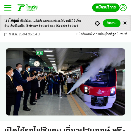
สมัครบริการ
เราใช้คุ้กกี้
เพื่อให้ทุกคนได้ประสบ
การณ์การใช้งานที่ดียิ่งขึ้น
+
ก
ก
-ก
รับทราบ
อ่านเพิ่มเติมคลิก
(Privacy Policy)
และ
(Cookie Policy)
3 ส.ค. 2564 05:14 น.
หนังสือพิมพ์
การเมือง
ไทยรัฐฉบับพิมพ์
เปิดใช้รถไฟสีแดง เที่ยวปฐมฤกษ์ ฟรี-