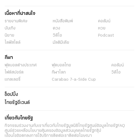
เนื้อหาที่น่าสนใจ
รายงานพิเศษ
หนังสือพิมพ์
คอลัมน์
บันเทิง
ดวง
หวย
นิยาย
วิดีโอ
Podcast
ไลฟ์สไตล์
มัลติมีเดีย
กีฬา
ฟุตบอลต่่างประเทศ
ฟุตบอลไทย
คอลัมน์
ไฟต์สปอร์ต
กีฬาโลก
วิดีโอ
แกลเลอรี่
Carabao 7-a-Side Cup
ช็อปปิ้ง
ไทยรัฐอีเวนต์
เกี่ยวกับไทยรัฐ
กิจกรรม
ร่วมงานกับเรา
เกี่ยวกับไทยรัฐ
มูลนิธิไทยรัฐ
ศูนย์ข้อมูลไทยรัฐ
FAQ
ศูนย์ช่วยเหลือ
นโยบายคุ้มครองข้อมูลส่วนบุคคลไทยรัฐกรุ๊ป
เงื่อนไขข้อตกลงการใช้บริการ
ติดต่อเรา
ติดต่อโฆษณา