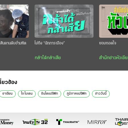
สันดานดิบอำมหิต
ไม่ถึง “นักการเมือง”
ยอมถอดใจ
กล้าได้กล้าเสีย
สำนักข่าวหัวเขีย
กี่ยวข้อง
อาเซียน
โจ ไบเดน
อินโดแปซิฟิก
ภูมิภาคแปซิฟิก
ข่าววันนี้