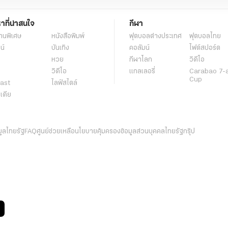
หาที่น่าสนใจ
กีฬา
านพิเศษ
หนังสือพิมพ์
ฟุตบอลต่่างประเทศ
ฟุตบอลไทย
น์
บันเทิง
คอลัมน์
ไฟต์สปอร์ต
หวย
กีฬาโลก
วิดีโอ
วิดีโอ
แกลเลอรี่
Carabao 7-
Cup
ast
ไลฟ์สไตล์
ีเดีย
มูลไทยรัฐ
FAQ
ศูนย์ช่วยเหลือ
นโยบายคุ้มครองข้อมูลส่วนบุคคลไทยรัฐกรุ๊ป