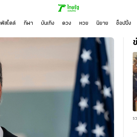
ลฟ์สไตล์
กีฬา
บันเทิง
ดวง
หวย
นิยาย
ช็อปปิ้ง
ข
รว