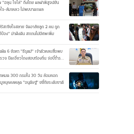
 "ฮลุน โซโล่" ถึงไทย ผลผ่าพิสูจน์ยัน
วใจ-ล้มเหลว ไม่พบบาดแผล
่รัสเซียใจสลาย จัดอาลัยลูก 2 คน ถูก
อ้ป๋อง" ฆ่าฝังดิน สแกนไม่มีศพเพิ่ม
นผิด 6 ข้อหา "ธีรุตม์" เจ้าตัวหลบสื่อพบ
รวจ ปัดเอี่ยวโกงสอบท้องถิ่น จ่อบี้รํ่ารวย
กปกติ
็กหมด 300 กรมใน 30 วัน ล้อมคอก
อมูลบุคคลหลุด "อนุดิษฐ์" ขยี้ภัยระดับชาติ