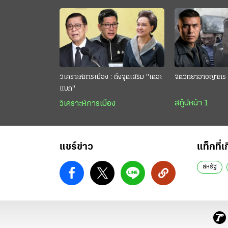
วิเคราะห์การเมือง : ถึงจุดเสริม "เดอะ
จิตวิทยาอาชญากร 
แบก"
สกู๊ปหน้า 1
วิเคราะห์การเมือง
แชร์ข่าว
แท็กที่เ
สหรัฐ