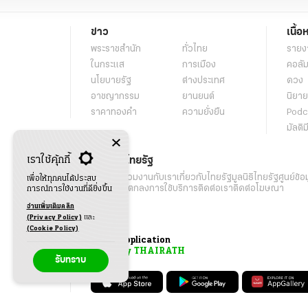
ข่าว
เนื้อ
พระราชสำนัก
ทั่วไทย
รายง
ในกระแส
การเมือง
คอลัม
นโยบายรัฐ
ต่างประเทศ
ดวง
อาชญากรรม
ยานยนต์
นิยาย
ราคาทองคำ
ความยั่งยืน
Podc
มัลติม
เราใช้คุ้กกี้
เกี่ยวกับไทยรัฐ
กิจกรรม
ร่วมงานกับเรา
เกี่ยวกับไทยรัฐ
มูลนิธิไทยรัฐ
ศูนย์ข้อ
เพื่อให้ทุกคนได้ประสบ
เงื่อนไขข้อตกลงการใช้บริการ
ติดต่อเรา
ติดต่อโฆษณา
การณ์การใช้งานที่ดียิ่งขึ้น
อ่านเพิ่มเติมคลิก
(Privacy Policy)
และ
(Cookie Policy)
Application
My THAIRATH
รับทราบ