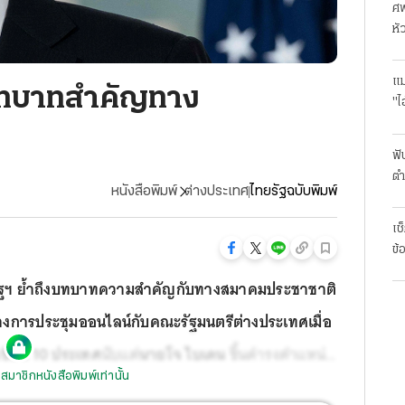
ศพ
หั
แม
ำบทบาทสำคัญทาง
"ไ
ฟั
ตำ
หนังสือพิมพ์
ต่างประเทศ
ไทยรัฐฉบับพิมพ์
มา
เช
ข้
รัฐฯ ย้ำถึงบทบาทความสำคัญกับทางสมาคมประชาชาติ
่างการประชุมออนไลน์กับคณะรัฐมนตรีต่างประเทศเมื่อ
าเซียน 10 ประเทศ
นับแต่
นายโจ ไบเดน
ขึ้นดำรงตำแหน่ง
สมาชิกหนังสือพิมพ์เท่านั้น
ระแสหวั่นวิตกในแวดวงทางการทูตและแวดวงอื่นที่ว่า