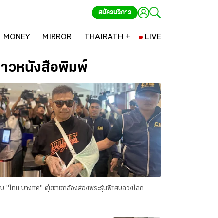
สมัครบริการ
MONEY
MIRROR
THAIRATH +
LIVE
่าวหนังสือพิมพ์
บ "โทน บางแค" ตุ๋นขายกล้องส่องพระรุ่นพิเศษลวงโลก