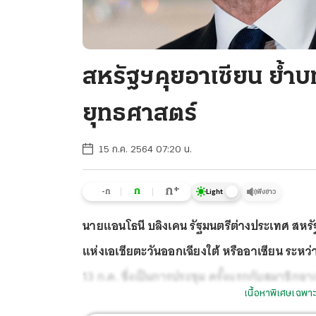
สหรัฐฯคุยอาเซียน ย้
ยุทธศาสตร์
15 ก.ค. 2564 07:20 น.
+
ก
ก
-ก
ฟังข่าว
Light
นายแอนโธนี บลิงเคน
รัฐมนตรีต่างประเทศ สห
แห่งเอเชียตะวันออกเฉียงใต้ หรืออาเซียน ระหว
13 ก.ค. ซึ่งเป็นการประชุม ครั้งแรกกับสมาชิกอ
เนื้อหาพิเศษเฉพาะ
ประธานาธิบดีสหรัฐฯเมื่อเดือน ม.ค. ท่ามกลางก