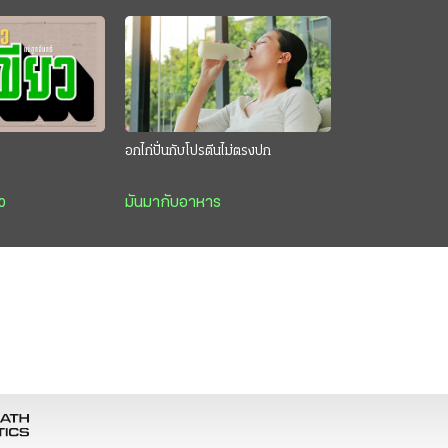
อกไก่ปั่นกับโปรตีนไม่ตรงปก
ว
มันมากับอาหาร