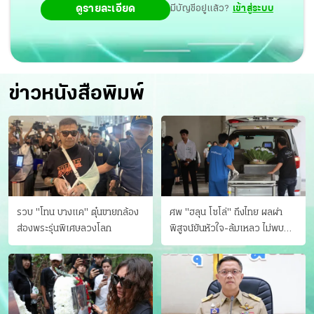
ดูรายละเอียด
มีบัญชีอยู่แล้ว?
เข้าสู่ระบบ
ข่าวหนังสือพิมพ์
รวบ "โทน บางแค" ตุ๋นขายกล้อง
ศพ "ฮลุน โซโล่" ถึงไทย ผลผ่า
ส่องพระรุ่นพิเศษลวงโลก
พิสูจน์ยันหัวใจ-ล้มเหลว ไม่พบ
บาดแผล