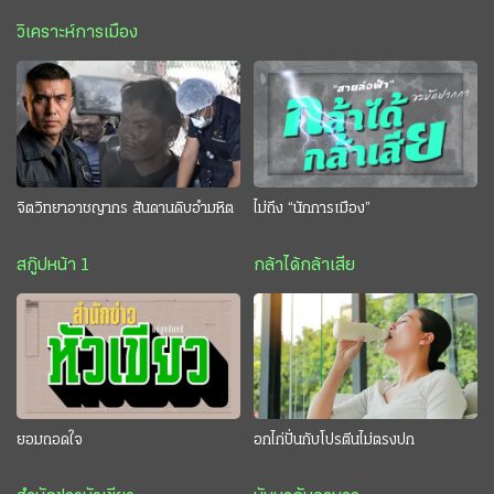
วิเคราะห์การเมือง
จิตวิทยาอาชญากร สันดานดิบอำมหิต
ไม่ถึง “นักการเมือง”
สกู๊ปหน้า 1
กล้าได้กล้าเสีย
ยอมถอดใจ
อกไก่ปั่นกับโปรตีนไม่ตรงปก