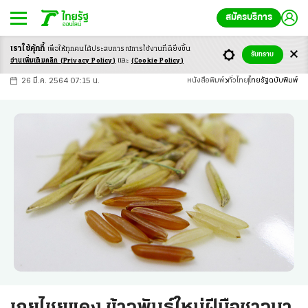
สมัครบริการ
เราใช้คุ้กกี้
เพื่อให้ทุกคนได้ประสบ
การณ์การใช้งานที่ดียิ่งขึ้น
+
ก
ก
-ก
รับทราบ
อ่านเพิ่มเติมคลิก
(Privacy Policy)
และ
(Cookie Policy)
26 มี.ค. 2564 07:15 น.
หนังสือพิมพ์
ทั่วไทย
ไทยรัฐฉบับพิมพ์
เกยไชยแดง ข้าวพันธุ์ใหม่ฝีมือชาวนา