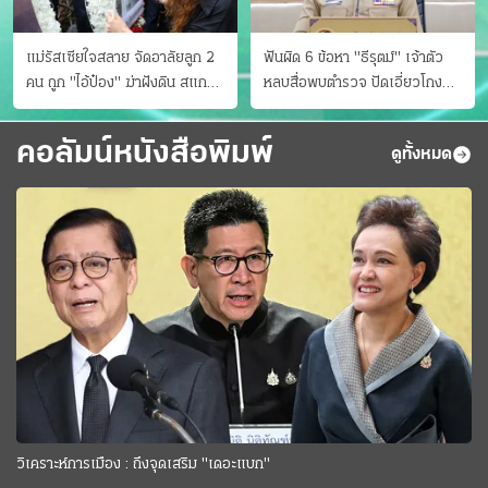
แม่รัสเซียใจสลาย จัดอาลัยลูก 2
ฟันผิด 6 ข้อหา "ธีรุตม์" เจ้าตัว
คน ถูก "ไอ้ป๋อง" ฆ่าฝังดิน สแกน
หลบสื่อพบตำรวจ ปัดเอี่ยวโกง
ไม่มีศพเพิ่ม
สอบท้องถิ่น จ่อบี้รํ่ารวยมากปกติ
คอลัมน์หนังสือพิมพ์
ดูทั้งหมด
วิเคราะห์การเมือง : ถึงจุดเสริม "เดอะแบก"