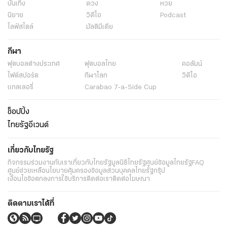
บันเทิง
ดวง
หวย
นิยาย
วิดีโอ
Podcast
ไลฟ์สไตล์
มัลติมีเดีย
กีฬา
ฟุตบอลต่่างประเทศ
ฟุตบอลไทย
คอลัมน์
ไฟต์สปอร์ต
กีฬาโลก
วิดีโอ
แกลเลอรี่
Carabao 7-a-Side Cup
ช็อปปิ้ง
ไทยรัฐอีเวนต์
เกี่ยวกับไทยรัฐ
กิจกรรม
ร่วมงานกับเรา
เกี่ยวกับไทยรัฐ
มูลนิธิไทยรัฐ
ศูนย์ข้อมูลไทยรัฐ
FAQ
ศูนย์ช่วยเหลือ
นโยบายคุ้มครองข้อมูลส่วนบุคคลไทยรัฐกรุ๊ป
เงื่อนไขข้อตกลงการใช้บริการ
ติดต่อเรา
ติดต่อโฆษณา
ติดตามเราได้ที่