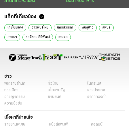
สำนักข่าวหัวเขียว
มันมากับอาหาร
แท็กที่เกี่ยวข้อง
เกยไชยแดง
ข้าวพันธุ์ใหม่
นครสวรรค์
พันธุ์ข้าว
ลพบุรี
ชาวนา
ชาติชาย ศิริพัฒน์
เกษตร
ข่าว
พระราชสำนัก
ทั่วไทย
ในกระแส
การเมือง
นโยบายรัฐ
ต่างประเทศ
อาชญากรรม
ยานยนต์
ราคาทองคำ
ความยั่งยืน
เนื้อหาที่น่าสนใจ
รายงานพิเศษ
หนังสือพิมพ์
คอลัมน์