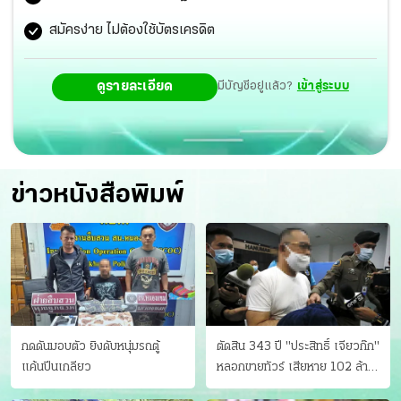
สมัครง่าย ไม่ต้องใช้บัตรเครดิต
ดูรายละเอียด
มีบัญชีอยู่แล้ว?
เข้าสู่ระบบ
ข่าวหนังสือพิมพ์
กดดันมอบตัว ยิงดับหนุ่มรถตู้
ตัดสิน 343 ปี "ประสิทธิ์ เจียวก๊ก"
แค้นปีนเกลียว
หลอกขายทัวร์ เสียหาย 102 ล้าน
มีเหยื่อ 173 คน