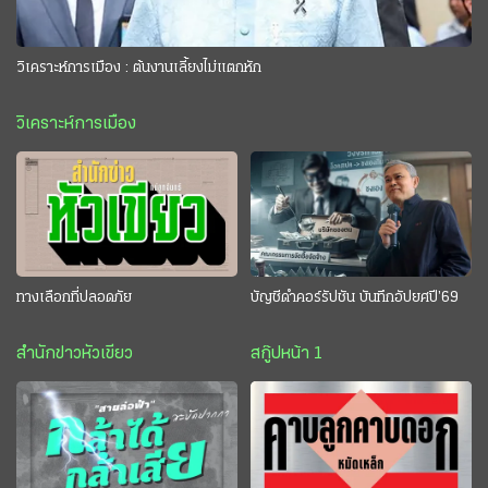
วิเคราะห์การเมือง : ต้นงานเลี้ยงไม่แตกหัก
วิเคราะห์การเมือง
ทางเลือกที่ปลอดภัย
บัญชีดำคอร์รัปชัน บันทึกอัปยศปี’69
สำนักข่าวหัวเขียว
สกู๊ปหน้า 1