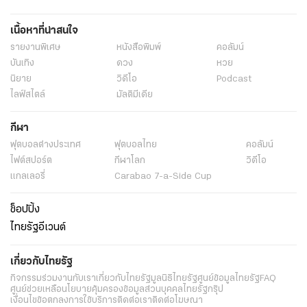
เนื้อหาที่น่าสนใจ
รายงานพิเศษ
หนังสือพิมพ์
คอลัมน์
บันเทิง
ดวง
หวย
นิยาย
วิดีโอ
Podcast
ไลฟ์สไตล์
มัลติมีเดีย
กีฬา
ฟุตบอลต่่างประเทศ
ฟุตบอลไทย
คอลัมน์
ไฟต์สปอร์ต
กีฬาโลก
วิดีโอ
แกลเลอรี่
Carabao 7-a-Side Cup
ช็อปปิ้ง
ไทยรัฐอีเวนต์
เกี่ยวกับไทยรัฐ
กิจกรรม
ร่วมงานกับเรา
เกี่ยวกับไทยรัฐ
มูลนิธิไทยรัฐ
ศูนย์ข้อมูลไทยรัฐ
FAQ
ศูนย์ช่วยเหลือ
นโยบายคุ้มครองข้อมูลส่วนบุคคลไทยรัฐกรุ๊ป
เงื่อนไขข้อตกลงการใช้บริการ
ติดต่อเรา
ติดต่อโฆษณา