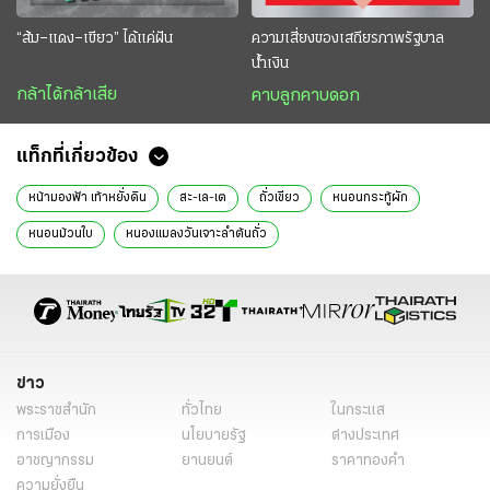
“ส้ม–แดง–เขียว” ได้แค่ฝัน
ความเสี่ยงของเสถียรภาพรัฐบาล
น้ำเงิน
กล้าได้กล้าเสีย
คาบลูกคาบดอก
แท็กที่เกี่ยวข้อง
หน้ามองฟ้า เท้าหยั่งดิน
สะ-เล-เต
ถั่วเขียว
หนอนกระทู้ผัก
หนอนม้วนใบ
หนองแมลงวันเจาะลำต้นถั่ว
ข่าว
พระราชสำนัก
ทั่วไทย
ในกระแส
การเมือง
นโยบายรัฐ
ต่างประเทศ
อาชญากรรม
ยานยนต์
ราคาทองคำ
ความยั่งยืน