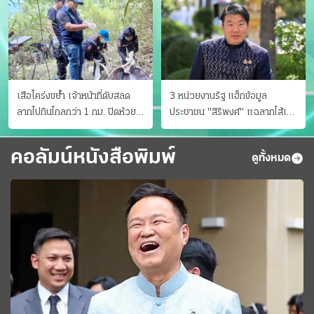
เสือโคร่งขย้ำ เจ้าหน้าที่ดับสลด
3 หน่วยงานรัฐ แฮ็กข้อมูล
ลากไปกินไกลกว่า 1 กม. ปิดห้วย
ประชาชน "สิริพงศ์" แฉลากไส้เอง
ขาแข้งชั่วคราว
"หนู" กอด "หนิม" สยบลือ
คอลัมน์หนังสือพิมพ์
ดูทั้งหมด