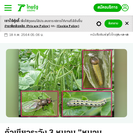
สมัครบริการ
เราใช้คุ้กกี้
เพื่อให้ทุกคนได้ประสบ
การณ์การใช้งานที่ดียิ่งขึ้น
+
ก
ก
-ก
รับทราบ
อ่านเพิ่มเติมคลิก
(Privacy Policy)
และ
(Cookie Policy)
18 ก.พ. 2564 05:06 น.
หนังสือพิมพ์
ทั่วไทย
สะ-เล-เต
ถั่วเขียวระวัง 3 หนอน "หนอน