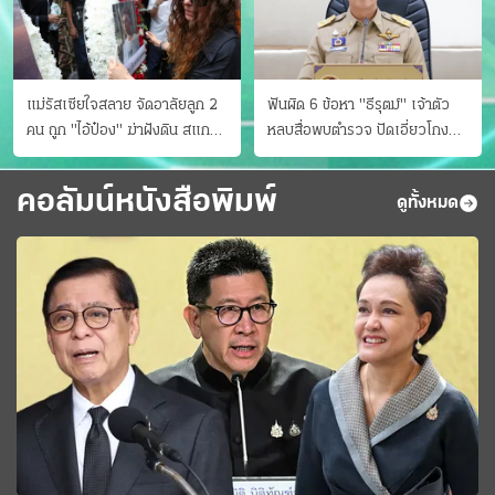
แม่รัสเซียใจสลาย จัดอาลัยลูก 2
ฟันผิด 6 ข้อหา "ธีรุตม์" เจ้าตัว
คน ถูก "ไอ้ป๋อง" ฆ่าฝังดิน สแกน
หลบสื่อพบตำรวจ ปัดเอี่ยวโกง
ไม่มีศพเพิ่ม
สอบท้องถิ่น จ่อบี้รํ่ารวยมากปกติ
คอลัมน์หนังสือพิมพ์
ดูทั้งหมด