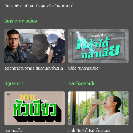
วิเคราะห์การเมือง : ถึงจุดเสริม "เดอะแบก"
วิเคราะห์การเมือง
จิตวิทยาอาชญากร สันดานดิบอำมหิต
ไม่ถึง “นักการเมือง”
สกู๊ปหน้า 1
กล้าได้กล้าเสีย
ยอมถอดใจ
อกไก่ปั่นกับโปรตีนไม่ตรงปก