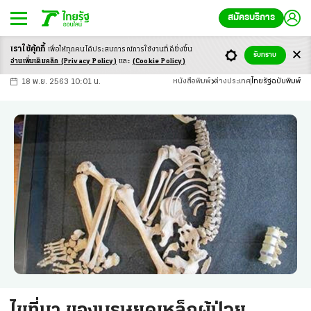
สมัครบริการ
เราใช้คุ้กกี้
เพื่อให้ทุกคนได้ประสบ
การณ์การใช้งานที่ดียิ่งขึ้น
+
ก
ก
-ก
รับทราบ
อ่านเพิ่มเติมคลิก
(Privacy Policy)
และ
(Cookie Policy)
18 พ.ย. 2563 10:01 น.
หนังสือพิมพ์
ต่างประเทศ
ไทยรัฐฉบับพิมพ์
ไขที่มา ของบุรุษยุคเหล็กผู้ป่วย