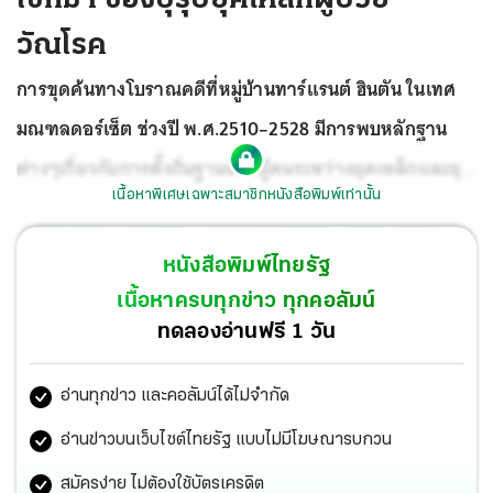
วัณโรค
การขุดค้นทางโบราณคดีที่หมู่บ้านทาร์แรนต์ ฮินตัน ในเทศ
มณฑลดอร์เซ็ต ช่วงปี พ.ศ.2510–2528 มีการพบหลักฐาน
ต่างๆเกี่ยวกับการตั้งถิ่นฐานของผู้คนระหว่างยุคเหล็กและยุค
เนื้อหาพิเศษเฉพาะสมาชิกหนังสือพิมพ์เท่านั้น
โรมัน แต่การค้นพบที่สำคัญที่สุดอาจเป็นโครงกระดูกของ
บุรุษยุคเหล็กที่กระดูกสันหลังของเขาแสดงอาการของ
หนังสือพิมพ์ไทยรัฐ
วัณโรค ชายผู้นี้เสียชีวิตเมื่อ 400–230 ปีก่อนคริสตกาล
เนื้อหาครบทุกข่าว ทุกคอลัมน์
กลายเป็นผู้ป่วยวัณโรครายแรกในสหราชอาณาจักร
ทดลองอ่านฟรี 1 วัน
อ่านทุกข่าว และคอลัมน์ได้ไม่จำกัด
อ่านข่าวบนเว็บไซต์ไทยรัฐ แบบไม่มีโฆษณารบกวน
สมัครง่าย ไม่ต้องใช้บัตรเครดิต