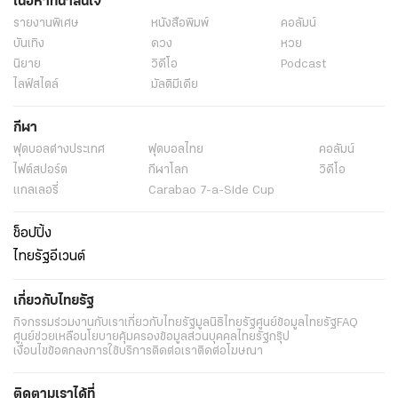
เนื้อหาที่น่าสนใจ
รายงานพิเศษ
หนังสือพิมพ์
คอลัมน์
บันเทิง
ดวง
หวย
นิยาย
วิดีโอ
Podcast
ไลฟ์สไตล์
มัลติมีเดีย
กีฬา
ฟุตบอลต่่างประเทศ
ฟุตบอลไทย
คอลัมน์
ไฟต์สปอร์ต
กีฬาโลก
วิดีโอ
แกลเลอรี่
Carabao 7-a-Side Cup
ช็อปปิ้ง
ไทยรัฐอีเวนต์
เกี่ยวกับไทยรัฐ
กิจกรรม
ร่วมงานกับเรา
เกี่ยวกับไทยรัฐ
มูลนิธิไทยรัฐ
ศูนย์ข้อมูลไทยรัฐ
FAQ
ศูนย์ช่วยเหลือ
นโยบายคุ้มครองข้อมูลส่วนบุคคลไทยรัฐกรุ๊ป
เงื่อนไขข้อตกลงการใช้บริการ
ติดต่อเรา
ติดต่อโฆษณา
ติดตามเราได้ที่