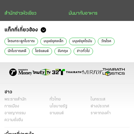
สำนักข่าวหัวเขียว
มันมากับอาหาร
แท็กที่เกี่ยวข้อง
โครงกระดูกโบราณ
มนุษย์ยุคเหล็ก
มนุษย์ยุคโรมัน
วัณโรค
นักโบราณคดี
ไอร์แลนด์
อังกฤษ
ข่าวทั่วไป
ข่าว
พระราชสำนัก
ทั่วไทย
ในกระแส
การเมือง
นโยบายรัฐ
ต่างประเทศ
อาชญากรรม
ยานยนต์
ราคาทองคำ
ความยั่งยืน