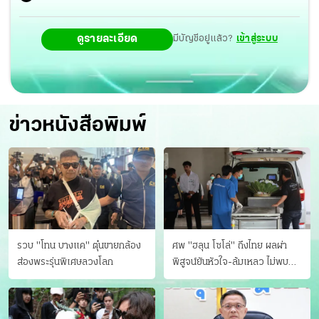
ดูรายละเอียด
มีบัญชีอยู่แล้ว?
เข้าสู่ระบบ
ข่าวหนังสือพิมพ์
รวบ "โทน บางแค" ตุ๋นขายกล้อง
ศพ "ฮลุน โซโล่" ถึงไทย ผลผ่า
ส่องพระรุ่นพิเศษลวงโลก
พิสูจน์ยันหัวใจ-ล้มเหลว ไม่พบ
บาดแผล