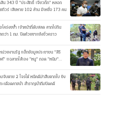
ดสิน 343 ปี "ประสิทธิ์ เจียวก๊ก" หลอก
ยทัวร์ เสียหาย 102 ล้าน มีเหยื่อ 173 คน
ือโคร่งขย้ำ เจ้าหน้าที่ดับสลด ลากไปกิน
ลกว่า 1 กม. ปิดห้วยขาแข้งชั่วคราว
หน่วยงานรัฐ แฮ็กข้อมูลประชาชน "สิริ
ศ์" แฉลากไส้เอง "หนู" กอด "หนิม"
บลือ
อมจับตาย 2 โจรใต้ หนีคดีฆ่าสืบตากใบ ยิง
ทะเดือดคาขนำ สำราญนำทีมปิดคดี