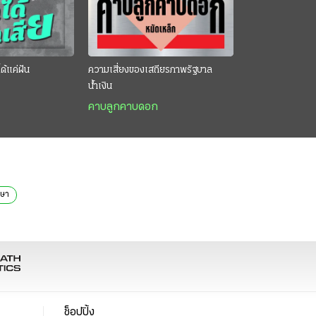
ด้แค่ฝัน
ความเสี่ยงของเสถียรภาพรัฐบาล
น้ำเงิน
คาบลูกคาบดอก
กษา
ช็อปปิ้ง