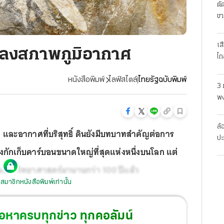
ตั
ขา
เส
ปลงสภาพภูมิอากาศ
ไก
หนังสือพิมพ์
ไลฟ์สไตล์
ไทยรัฐฉบับพิมพ์
3 
พง
สย
ล้
และอากาศที่บริสุทธิ์ ดินยังมีบทบาทสำคัญต่อการ
ปะ
งกักเก็บคาร์บอนขนาดใหญ่ที่สุดแห่งหนึ่งบนโลก แต่
ของนักวิทยาศาสตร์มานานกว่า 100 ปีแล้ว
สมาชิกหนังสือพิมพ์เท่านั้น
้อหาครบทุกข่าว ทุกคอลัมน์