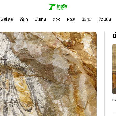
ลฟ์สไตล์
กีฬา
บันเทิง
ดวง
หวย
นิยาย
ช็อปปิ้ง
ข
กด