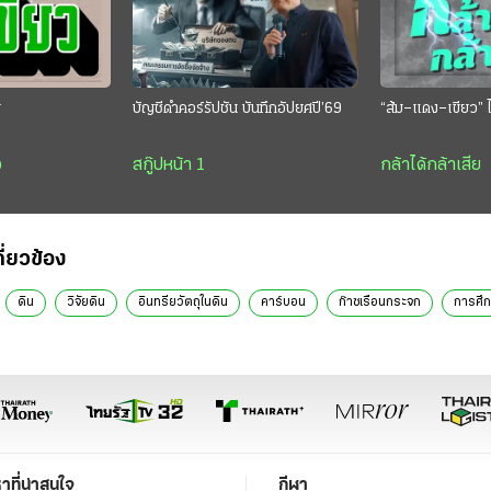
ย
บัญชีดำคอร์รัปชัน บันทึกอัปยศปี’69
“ส้ม–แดง–เขียว” ไ
ว
สกู๊ปหน้า 1
กล้าได้กล้าเสีย
กี่ยวข้อง
ดิน
วิจัยดิน
อินทรียวัตถุในดิน
คาร์บอน
ก๊าซเรือนกระจก
การศึ
หาที่น่าสนใจ
กีฬา