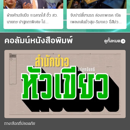
ฝ่ายค้านจับมือ แฉลากไส้ ฮั้ว สว.
จับปาร์ตี้ยานรก ล่องแพเธค เปิด
นายกฯ ปาฐกถาพิเศษ โอ่
เพลงเต้นมั่วสุม-ริมแคว ฉี่สีม่วง
"อาเซียนหนึ่งเดียว"
35 ราย
คอลัมน์หนังสือพิมพ์
ดูทั้งหมด
ทางเลือกที่ปลอดภัย