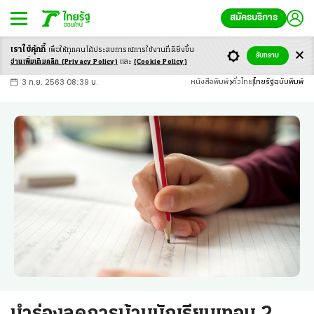
สมัครบริการ
เราใช้คุ้กกี้
เพื่อให้ทุกคนได้ประสบ
การณ์การใช้งานที่ดียิ่งขึ้น
+
ก
ก
-ก
รับทราบ
อ่านเพิ่มเติมคลิก
(Privacy Policy)
และ
(Cookie Policy)
3 ก.ย. 2563 08:39 น.
หนังสือพิมพ์
ทั่วไทย
ไทยรัฐฉบับพิมพ์
นำร่องลดการบ้านนักเรียนเทอม 2