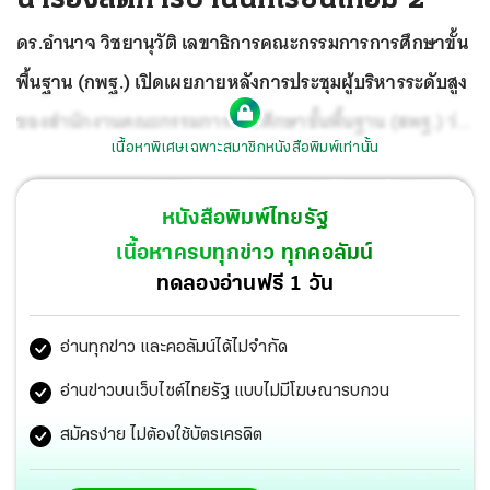
ดร.อำนาจ วิชยานุวัติ เลขาธิการคณะกรรมการการศึกษาขั้น
พื้นฐาน (กพฐ.) เปิดเผยภายหลังการประชุมผู้บริหารระดับสูง
ของสำนักงานคณะกรรมการการศึกษาขั้นพื้นฐาน (สพฐ.) ว่า
เนื้อหาพิเศษเฉพาะสมาชิกหนังสือพิมพ์เท่านั้น
ที่ประชุมได้หารือถึงข้อสั่งการของ พล.อ.ประยุทธ์ จันทร์โอชา
นายกรัฐมนตรี และนายณัฏฐพล ทีปสุวรรณ รมว.ศึกษาธิการ
หนังสือพิมพ์ไทยรัฐ
ที่เห็นร่วมกันอยากให้ปรับเรื่องลดการบ้านของนักเรียน การ
เนื้อหาครบทุกข่าว ทุกคอลัมน์
วัดผล ประเมินผลนักเรียน และลดเวลาเรียน ซึ่งที่ประชุมได้
ทดลองอ่านฟรี 1 วัน
มอบหมายให้สำนักวิชาการและมาตรฐานการศึกษา สพฐ.ไป
อ่านทุกข่าว และคอลัมน์ได้ไม่จำกัด
ดำเนินการขับเคลื่อนเรื่องนี้แล้ว และจะสรุปประมวลผล
แนวทางการลดการบ้านนักเรียน จากนั้นจึงจะมอบให้
อ่านข่าวบนเว็บไซต์ไทยรัฐ แบบไม่มีโฆษณารบกวน
สำนักงานเขตพื้นที่การศึกษา (สพท.) ไปผลักดันต่อภายในวัน
สมัครง่าย ไม่ต้องใช้บัตรเครดิต
ที่ 15 ก.ย.นี้ เพื่อนำไปสู่การปฏิบัติจริงให้เกิดขึ้นเป็นรูปธรรม