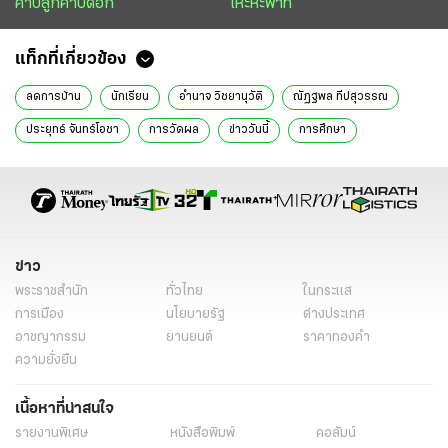
คาบลูกคาบดอก
เหะหะพาที
แท็กที่เกี่ยวข้อง
ลดการบ้าน
นักเรียน
อำนาจ วิชยานุวัติ
ณัฏฐพล ทีปสุวรรณ
ประยุทธ์ จันทร์โอชา
การวัดผล
ข่าววันนี้
การศึกษา
ข่าว
พระราชสำนัก
ทั่วไทย
ในกระแส
การเมือง
นโยบายรัฐ
ต่างประเทศ
อาชญากรรม
ยานยนต์
ราคาทองคำ
ความยั่งยืน
เนื้อหาที่น่าสนใจ
รายงานพิเศษ
หนังสือพิมพ์
คอลัมน์