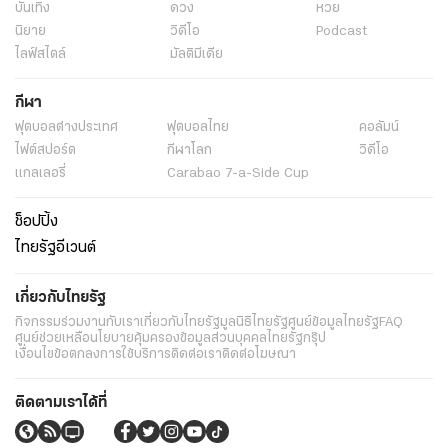
บันเทิง
ดวง
หวย
นิยาย
วิดีโอ
Podcast
ไลฟ์สไตล์
มัลติมีเดีย
กีฬา
ฟุตบอลต่่างประเทศ
ฟุตบอลไทย
คอลัมน์
ไฟต์สปอร์ต
กีฬาโลก
วิดีโอ
แกลเลอรี่
Carabao 7-a-Side Cup
ช็อปปิ้ง
ไทยรัฐอีเวนต์
เกี่ยวกับไทยรัฐ
กิจกรรม
ร่วมงานกับเรา
เกี่ยวกับไทยรัฐ
มูลนิธิไทยรัฐ
ศูนย์ข้อมูลไทยรัฐ
FAQ
ศูนย์ช่วยเหลือ
นโยบายคุ้มครองข้อมูลส่วนบุคคลไทยรัฐกรุ๊ป
เงื่อนไขข้อตกลงการใช้บริการ
ติดต่อเรา
ติดต่อโฆษณา
ติดตามเราได้ที่