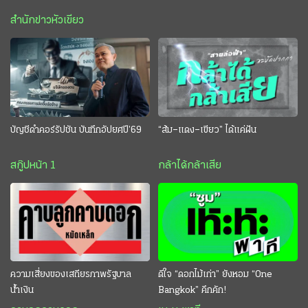
สำนักข่าวหัวเขียว
บัญชีดำคอร์รัปชัน บันทึกอัปยศปี’69
“ส้ม–แดง–เขียว” ได้แค่ฝัน
สกู๊ปหน้า 1
กล้าได้กล้าเสีย
ความเสี่ยงของเสถียรภาพรัฐบาล
ดีใจ “ดอกไม้เก่า” ยังหอม “One
น้ำเงิน
Bangkok” คึกคัก!