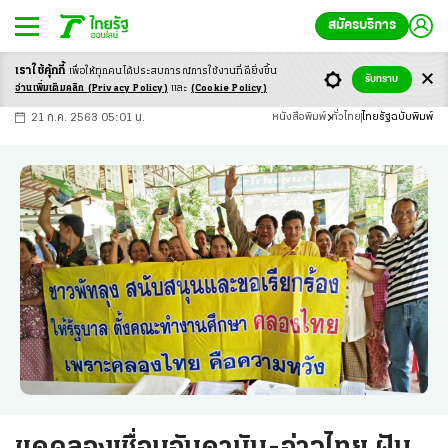
สมัครบริการ
เราใช้คุ้กกี้
เพื่อให้ทุกคนได้ประสบ
การณ์การใช้งานที่ดียิ่งขึ้น
+
ก
ก
-ก
รับทราบ
อ่านเพิ่มเติมคลิก
(Privacy Policy)
และ
(Cookie Policy)
21 ก.ค. 2563 05:01 น.
หนังสือพิมพ์
ทั่วไทย
ไทยรัฐฉบับพิมพ์
ขุดคลองเชื่อมอันดามัน-อ่าวไทย ฝัน