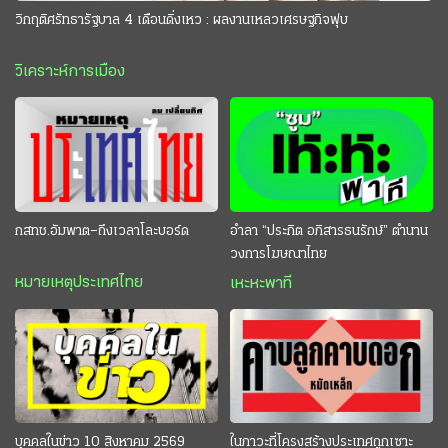
วิกฤติศรัทธารัฐบาล 4 เดือนดิ่งเหว : ผลงานเหลวเศรษฐกิจฟุบ
วิเคราะห์การเมือง
กสทช.อัมพาต–ถึงเวลาโละบอร์ด
อำลา “ประกิต อภิสารธนรักษ์” ตำนาน
วงการโฆษณาไทย
หมายเหตุประเทศไทย
เหะหะพาที
บุคคลในข่าว 10 สิงหาคม 2569
ในภาวะที่โครงสร้างประเทศถูกเซาะ