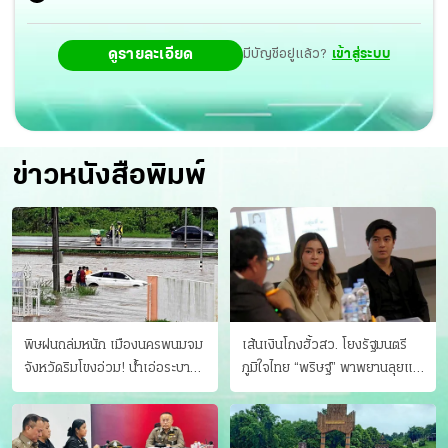
ดูรายละเอียด
มีบัญชีอยู่แล้ว?
เข้าสู่ระบบ
ข่าวหนังสือพิมพ์
พิษฝนถล่มหนัก เมืองนครพนมจม
เส้นเงินโกงฮั้วสว. โยงรัฐมนตรี
จังหวัดริมโขงอ่วม! นํ้าเอ่อระบาย
ภูมิใจไทย “พริษฐ์” พาพยานลุยแฉ
ไม่ทัน แม่ปิงทะลักล้น
มีโอนให้คนกกต.ด้วย