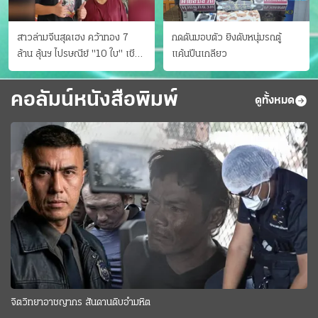
สาวล่ามจีนสุดเฮง คว้าทอง 7
กดดันมอบตัว ยิงดับหนุ่มรถตู้
ล้าน ลุ้นฯ ไปรษณีย์ "10 ใบ" เชียร์
แค้นปีนเกลียว
สเปนได้แชมป์
คอลัมน์หนังสือพิมพ์
ดูทั้งหมด
จิตวิทยาอาชญากร สันดานดิบอำมหิต