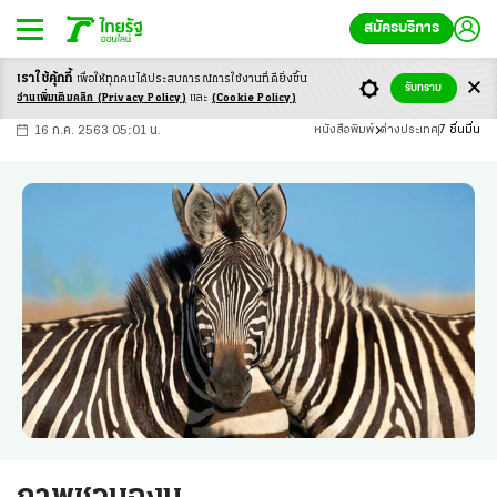
สมัครบริการ
เราใช้คุ้กกี้
เพื่อให้ทุกคนได้ประสบ
การณ์การใช้งานที่ดียิ่งขึ้น
+
ก
ก
-ก
รับทราบ
อ่านเพิ่มเติมคลิก
(Privacy Policy)
และ
(Cookie Policy)
16 ก.ค. 2563 05:01 น.
หนังสือพิมพ์
ต่างประเทศ
7 ชื่นมื่น
ภาพชวนฉงน