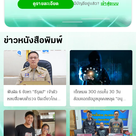
ดูรายละเอียด
มีบัญชีอยู่แล้ว?
เข้าสู่ระบบ
ข่าวหนังสือพิมพ์
ฟันผิด 6 ข้อหา "ธีรุตม์" เจ้าตัว
เช็กหมด 300 กรมใน 30 วัน
หลบสื่อพบตำรวจ ปัดเอี่ยวโกง
ล้อมคอกข้อมูลบุคคลหลุด "อนุ
สอบท้องถิ่น จ่อบี้รํ่ารวยมากปกติ
ดิษฐ์" ขยี้ภัยระดับชาติ