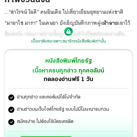
...“สาโรจน์ โลดี” คนอินเดีย ไปเที่ยวเยือนอุทยานแห่งชาติ
“มาอาไซ มารา” ในเคนยา บังเอิญบันทึกภาพฝูง
ม้าลาย
เอาไว้
ช็อตหนึ่ง ก่อนภาพถ่ายนั้นถูกเพื่อนนำไปโพสต์อวดผ่านสื่อ
เนื้อหาพิเศษเฉพาะสมาชิกหนังสือพิมพ์เท่านั้น
สังคมออนไลน์ พร้อมตั้งคำถาม
หนังสือพิมพ์ไทยรัฐ
เนื้อหาครบทุกข่าว ทุกคอลัมน์
ทดลองอ่านฟรี 1 วัน
อ่านทุกข่าว และคอลัมน์ได้ไม่จำกัด
อ่านข่าวบนเว็บไซต์ไทยรัฐ แบบไม่มีโฆษณารบกวน
สมัครง่าย ไม่ต้องใช้บัตรเครดิต