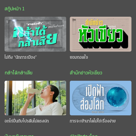
สกู๊ปหน้า 1
ไม่ถึง “นักการเมือง”
ยอมถอดใจ
กล้าได้กล้าเสีย
สำนักข่าวหัวเขียว
อกไก่ปั่นกับโปรตีนไม่ตรงปก
การจะเข้านาโตไม่ใช่เรื่องง่าย