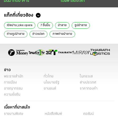
มันมากับอาหาร
เปิดฟ้าส่องโลก
แท็กที่เกี่ยวข้อง
เปิดม่าน joke opera
7 ชื่นมื่น
ม้าลาย
รูปม้าลาย
ถ่ายรูปม้าลาย
ข่าวแปลก
ภาพถ่ายม้าลาย
ข่าว
พระราชสำนัก
ทั่วไทย
ในกระแส
การเมือง
นโยบายรัฐ
ต่างประเทศ
อาชญากรรม
ยานยนต์
ราคาทองคำ
ความยั่งยืน
เนื้อหาที่น่าสนใจ
รายงานพิเศษ
หนังสือพิมพ์
คอลัมน์