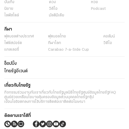
บันเทิง
ดวง
หวย
นิยาย
วิดีโอ
Podcast
ไลฟ์สไตล์
มัลติมีเดีย
กีฬา
ฟุตบอลต่่างประเทศ
ฟุตบอลไทย
คอลัมน์
ไฟต์สปอร์ต
กีฬาโลก
วิดีโอ
แกลเลอรี่
Carabao 7-a-Side Cup
ช็อปปิ้ง
ไทยรัฐอีเวนต์
เกี่ยวกับไทยรัฐ
กิจกรรม
ร่วมงานกับเรา
เกี่ยวกับไทยรัฐ
มูลนิธิไทยรัฐ
ศูนย์ข้อมูลไทยรัฐ
FAQ
ศูนย์ช่วยเหลือ
นโยบายคุ้มครองข้อมูลส่วนบุคคลไทยรัฐกรุ๊ป
เงื่อนไขข้อตกลงการใช้บริการ
ติดต่อเรา
ติดต่อโฆษณา
ติดตามเราได้ที่