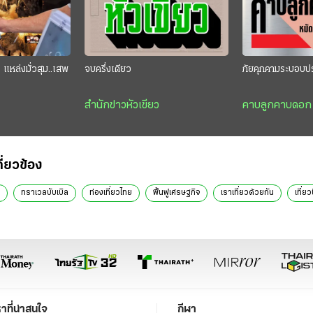
แหล่งมั่วสุม..เสพ
จบครึ่งเดียว
ภัยคุกคามระบอบป
สำนักข่าวหัวเขียว
คาบลูกคาบดอก
กี่ยวข้อง
ทราเวลบับเบิล
ท่องเที่ยวไทย
ฟื้นฟูเศรษฐกิจ
เราเที่ยวด้วยกัน
เที่ยว
หาที่น่าสนใจ
กีฬา