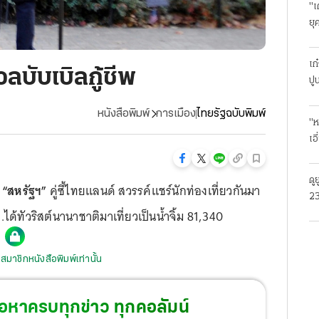
"เ
ยุ
ธุ
เก
วลบับเบิลกู้ชีพ
ปู
หนังสือพิมพ์
การเมือง
ไทยรัฐฉบับพิมพ์
"ห
เอ
ดู
่
“สหรัฐฯ”
คู่ซี้ไทยแลนด์ สวรรค์แชร์นักท่องเที่ยวกันมา
23
สท.ได้ทัวริสต์นานาชาติมาเที่ยวเป็นน้ำจิ้ม 81,340
โร
สมาชิกหนังสือพิมพ์เท่านั้น
้อหาครบทุกข่าว ทุกคอลัมน์