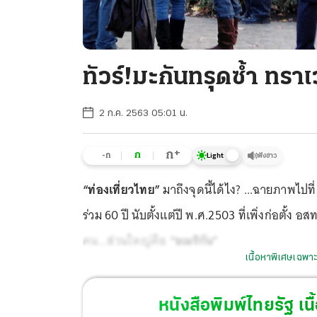
ทัวร์!มะกันทรุดซํ้า ทราเ
2 ก.ค. 2563 05:01 น.
+
ก
ก
-ก
ฟังข่าว
Light
“ท่องเที่ยวไทย”
มาถึงจุดนี้ได้ไง? ...ฉายภาพไปที
ร่วม 60 ปี นับตั้งแต่ปี พ.ศ.2503 ที่เพิ่งก่อตั้ง อ
คน...ส่วนใหญ่คือ
“อเมริกัน”
เนื้อหาพิเศษเฉพาะ
หนังสือพิมพ์ไทยรัฐ
เนื