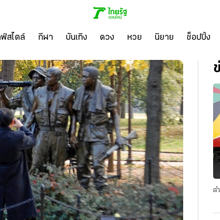
ลฟ์สไตล์
กีฬา
บันเทิง
ดวง
หวย
นิยาย
ช็อปปิ้ง
ข
ตำ