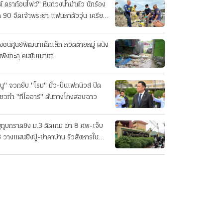
ต้ ดราก้อนไฟว์" หินถ่วงน้ำฆ่าตัว นักร้อง
ค 90 อืดเจ้าพระยา แฟนหาตัววุ่น เครียด
รกิจ!
๋งชนศูนย์พัฒนาเด็กเล็ก หวิดตายหมู่ ผนัง
นพังทะลุ คนขับเมายา
นู" จวกยับ "โรม" มั่ว-ปั่นเฟกนิวส์ ปัด
ี่ยวทํา "ทีโออาร์" ต้นทางโกงสอบฉาว
ยูทูบกราดยิง ม.3 ติดเกม ฆ่า 8 ศพ-เจ็บ
 วางแผนยิงปู่-ย่าคาบ้าน รัวสังหารใน
งเรียนทีละคน