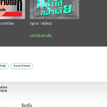
ระชาธิปไตย
รัฐบาล “เส้นใหญ่”
กล้าได้กล้าเสีย
ปันสุข
Travel Bubble
ช็อปปิ้ง