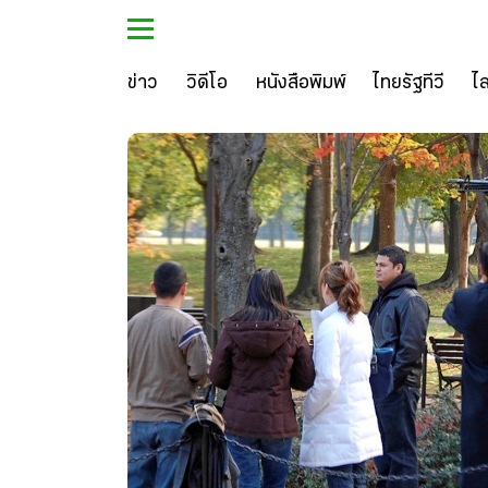
ข่าว
วิดีโอ
หนังสือพิมพ์
ไทยรัฐทีวี
ไ