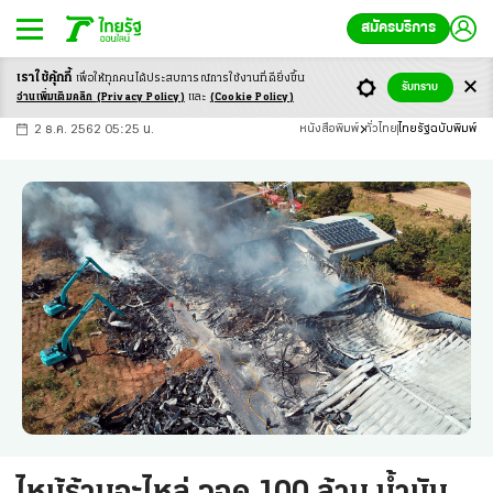
สมัครบริการ
เราใช้คุ้กกี้
เพื่อให้ทุกคนได้ประสบ
การณ์การใช้งานที่ดียิ่งขึ้น
+
ก
ก
-ก
รับทราบ
อ่านเพิ่มเติมคลิก
(Privacy Policy)
และ
(Cookie Policy)
2 ธ.ค. 2562 05:25 น.
หนังสือพิมพ์
ทั่วไทย
ไทยรัฐฉบับพิมพ์
ไหม้ร้านอะไหล่ วอด 100 ล้าน นํ้ามัน