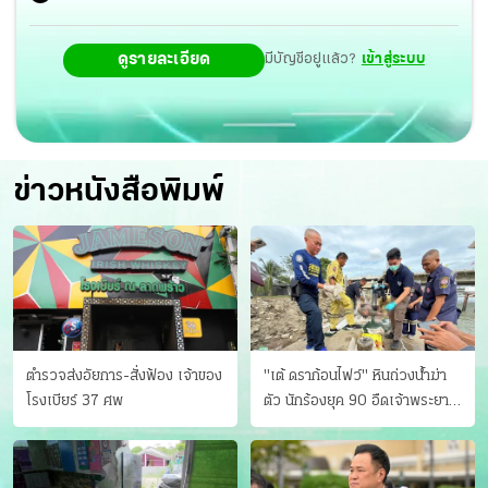
ดูรายละเอียด
มีบัญชีอยู่แล้ว?
เข้าสู่ระบบ
ข่าวหนังสือพิมพ์
ตำรวจส่งอัยการ-สั่งฟ้อง เจ้าของ
"เต้ ดราก้อนไฟว์" หินถ่วงน้ำฆ่า
โรงเบียร์ 37 ศพ
ตัว นักร้องยุค 90 อืดเจ้าพระยา
แฟนหาตัววุ่น เครียดธุรกิจ!