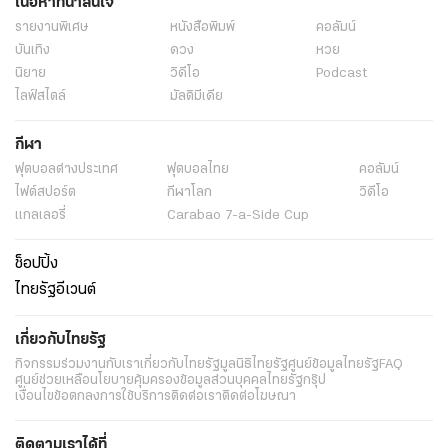
เนื้อหาที่น่าสนใจ
รายงานพิเศษ
หนังสือพิมพ์
คอลัมน์
บันเทิง
ดวง
หวย
นิยาย
วิดีโอ
Podcast
ไลฟ์สไตล์
มัลติมีเดีย
กีฬา
ฟุตบอลต่่างประเทศ
ฟุตบอลไทย
คอลัมน์
ไฟต์สปอร์ต
กีฬาโลก
วิดีโอ
แกลเลอรี่
Carabao 7-a-Side Cup
ช็อปปิ้ง
ไทยรัฐอีเวนต์
เกี่ยวกับไทยรัฐ
กิจกรรม
ร่วมงานกับเรา
เกี่ยวกับไทยรัฐ
มูลนิธิไทยรัฐ
ศูนย์ข้อมูลไทยรัฐ
FAQ
ศูนย์ช่วยเหลือ
นโยบายคุ้มครองข้อมูลส่วนบุคคลไทยรัฐกรุ๊ป
เงื่อนไขข้อตกลงการใช้บริการ
ติดต่อเรา
ติดต่อโฆษณา
ติดตามเราได้ที่