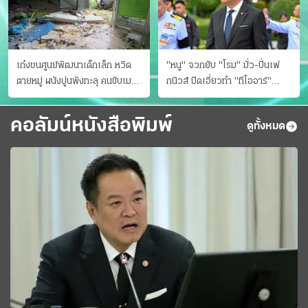
เก๋งชนศูนย์พัฒนาเด็กเล็ก หวิด
"หนู" จวกยับ "โรม" มั่ว-ปั่นเฟ
ตายหมู่ ผนังปูนพังทะลุ คนขับเมา
กนิวส์ ปัดเอี่ยวทํา "ทีโออาร์"
ยา
ต้นทางโกงสอบฉาว
คอลัมน์หนังสือพิมพ์
ดูทั้งหมด