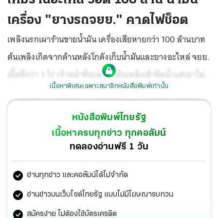
เครื่อง "ยางรถจยย." คาดไฟช็อต
เพลิงนรกเผาร้านขายน้ำมัน เครื่องเสียหายกว่า 100 ล้านบาท
ต้นเพลิงเกิดจากด้านหลังโกดังเก็บน้ำมันและยางอะไหล่ จยย.
เนื้อที่กว่า 3 ไร่ เจ้าหน้าที่ระดมรถดับเพลิงเข้าฉีดน้ำแต่เอาไม่
เนื้อหาพิเศษเฉพาะสมาชิกหนังสือพิมพ์เท่านั้น
อยู่ ไฟลุกลามอย่างรวดเร็ว ท่ามกลางเสียงระเบิดดังเป็นระยะๆ
และมีน้ำมันไหลทะลักอย่างต่อเนื่อง ต้องขอรถดับเพลิงพื้นที่
หนังสือพิมพ์ไทยรัฐ
ใกล้เคียงนับ 10 คัน แต่ไม่สามารถสกัดเปลวไฟได้ ต้องนำรถ
เนื้อหาครบทุกข่าว ทุกคอลัมน์
บรรทุกทรายมาเททำแนวกันไฟให้อยู่ในวงจำกัดป้องกันไม่ให้
ทดลองอ่านฟรี 1 วัน
ลามข้ามถนนไปยังโชว์รูมรถยนต์และแทรกเตอร์ ใช้เวลากว่า 6
อ่านทุกข่าว และคอลัมน์ได้ไม่จำกัด
ชม. คาดสาเหตุเกิดจากไฟฟ้าลัดวงจร
อ่านข่าวบนเว็บไซต์ไทยรัฐ แบบไม่มีโฆษณารบกวน
สมัครง่าย ไม่ต้องใช้บัตรเครดิต