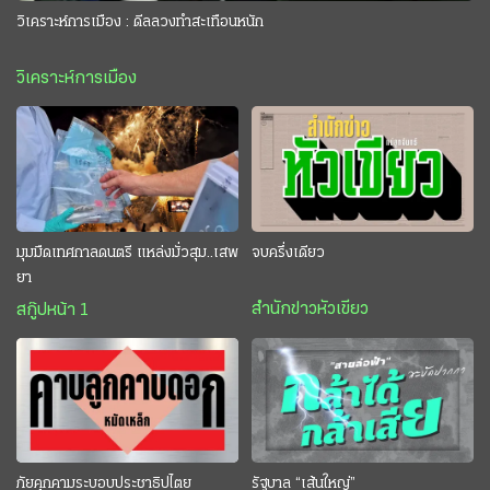
วิเคราะห์การเมือง : ดีลลวงทำสะเทือนหนัก
วิเคราะห์การเมือง
มุมมืดเทศกาลดนตรี แหล่งมั่วสุม..เสพ
จบครึ่งเดียว
ยา
สำนักข่าวหัวเขียว
สกู๊ปหน้า 1
ภัยคุกคามระบอบประชาธิปไตย
รัฐบาล “เส้นใหญ่”