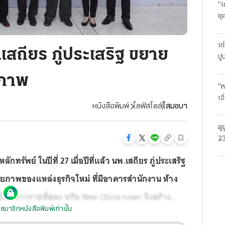
"เ
ยุ
ธุ
เก
.เสถียร ภู่ประเสริฐ ขยาย
ปู
ขภาพ
"ห
เอ
หนังสือพิมพ์
ไลฟ์สไตล์
โสมชบา
ดู
23
โร
ัพย์ ในปีที่ 27 เมื่อปีที่แล้ว นพ.เสถียร ภู่ประเสริฐ
ยภาพของแหล่งธุรกิจใหม่ ที่มีอาคารสำนักงาน ห้าง
็น เยาวราชที่สอง หรือ New China town จึงสร้าง
สมาชิกหนังสือพิมพ์เท่านั้น
กค้าใหม่ ซึ่งเป็นคนรุ่นใหม่ที่ใส่ใจดูแลสุขภาพก่อนจะเจ็บ