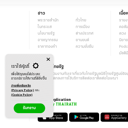
ข่าว
เนื้อ
พระราชสำนัก
ทั่วไทย
รายง
ในกระแส
การเมือง
คอลัม
นโยบายรัฐ
ต่างประเทศ
ดวง
อาชญากรรม
ยานยนต์
นิยาย
ราคาทองคำ
ความยั่งยืน
Podc
มัลติม
เราใช้คุ้กกี้
เกี่ยวกับไทยรัฐ
กิจกรรม
ร่วมงานกับเรา
เกี่ยวกับไทยรัฐ
มูลนิธิไทยรัฐ
ศูนย์ข้อ
เพื่อให้ทุกคนได้ประสบ
เงื่อนไขข้อตกลงการใช้บริการ
ติดต่อเรา
ติดต่อโฆษณา
การณ์การใช้งานที่ดียิ่งขึ้น
อ่านเพิ่มเติมคลิก
(Privacy Policy)
และ
(Cookie Policy)
Application
My THAIRATH
รับทราบ