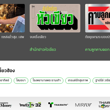
แหล่งมั่วสุม..เสพ
จบครึ่งเดียว
ภัยคุกคามระบอบป
สำนักข่าวหัวเขียว
คาบลูกคาบดอก
กี่ยวข้อง
นอาทิตย์
โสมชบา
โรงพยาบาลพระรามเก้า
เทรนด์รักสุขภาพ
ฐาปนีย์ วณิ