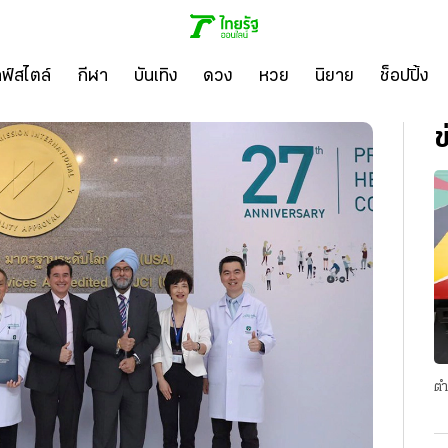
ลฟ์สไตล์
กีฬา
บันเทิง
ดวง
หวย
นิยาย
ช็อปปิ้ง
ข
ตำ