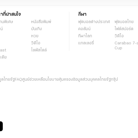
หาที่น่าสนใจ
กีฬา
านพิเศษ
หนังสือพิมพ์
ฟุตบอลต่่างประเทศ
ฟุตบอลไทย
น์
บันเทิง
คอลัมน์
ไฟต์สปอร์ต
หวย
กีฬาโลก
วิดีโอ
วิดีโอ
แกลเลอรี่
Carabao 7-
Cup
ast
ไลฟ์สไตล์
ีเดีย
มูลไทยรัฐ
FAQ
ศูนย์ช่วยเหลือ
นโยบายคุ้มครองข้อมูลส่วนบุคคลไทยรัฐกรุ๊ป