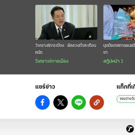
วิเคราะห์การเมือง : ดีลลวงทำสะเทือน
มุมมืดเทศกาลดนตรี 
หนัก
ยา
วิเคราะห์การเมือง
สกู๊ปหน้า 1
แชร์ข่าว
แท็กที่เ
ของว่างวั