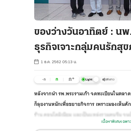
ของว่างวันอาทิตย์ : นพ
ธุรกิจเจาะกลุ่มคนรักสุ
1 ธ.ค. 2562 05:13 น.
+
ก
ก
-ก
ฟังข่าว
Light
หลังจากนำ รพ.พระรามเก้า จดทะเบียนในตลาดหลักทร
ก็ลุยงานหนักเพื่อขยายกิจการ เพราะมองเห็นศัก
ร้าน คอนโดมิเนียม และเป็นแหล่งรวมคนจีน จนเป
เนื้อหาพิเศษเฉพาะ
อาคารใหม่ ในพื้นที่กว่า 3 ไร่ เพื่อรองรับกลุ่มลู