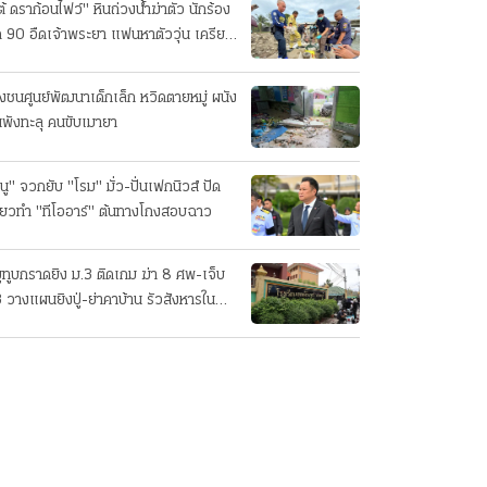
ต้ ดราก้อนไฟว์" หินถ่วงน้ำฆ่าตัว นักร้อง
ค 90 อืดเจ้าพระยา แฟนหาตัววุ่น เครียด
รกิจ!
๋งชนศูนย์พัฒนาเด็กเล็ก หวิดตายหมู่ ผนัง
นพังทะลุ คนขับเมายา
นู" จวกยับ "โรม" มั่ว-ปั่นเฟกนิวส์ ปัด
ี่ยวทํา "ทีโออาร์" ต้นทางโกงสอบฉาว
ยูทูบกราดยิง ม.3 ติดเกม ฆ่า 8 ศพ-เจ็บ
 วางแผนยิงปู่-ย่าคาบ้าน รัวสังหารใน
งเรียนทีละคน