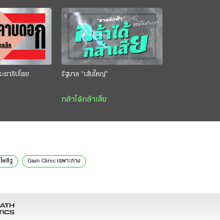
ระชาธิปไตย
รัฐบาล “เส้นใหญ่”
กล้าได้กล้าเสีย
ชไพสิฐ
Gain Clinic เฉพาะทาง