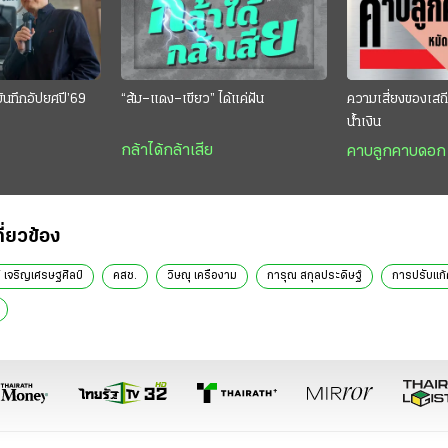
บันทึกอัปยศปี’69
“ส้ม–แดง–เขียว” ได้แค่ฝัน
ความเสี่ยงของเสถ
น้ำเงิน
กล้าได้กล้าเสีย
คาบลูกคาบดอก
กี่ยวข้อง
ิ เจริญเศรษฐศิลป์
คสช.
วิษณุ เครืองาม
การุณ สกุลประดิษฐ์
การปรับแก้ค