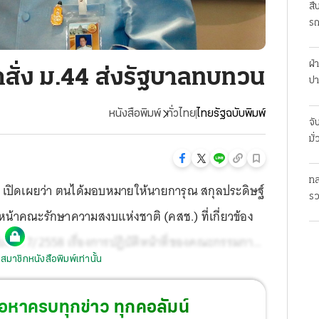
สื
รถ
ฝ่
ั่ง ม.44 ส่งรัฐบาลทบทวน
ปา
หนังสือพิมพ์
ทั่วไทย
ไทยรัฐฉบับพิมพ์
จั
มั
ทล
าร เปิดเผยว่า ตนได้มอบหมายให้นายการุณ สกุลประดิษฐ์
รว
หน้าคณะรักษาความสงบแห่งชาติ (คสช.) ที่เกี่ยวข้อง
พม
ที่ ที่ 7/2558 เรื่องการปฏิบัติหน้าที่ของคณะกรรมการ
สมาชิกหนังสือพิมพ์เท่านั้น
สดิภาพครูและบุคลากรทางการศึกษา (สกสค.) และ
ี่ 16/2560 เรื่อง การบริหารงานบุคคลของข้าราชการ
้อหาครบทุกข่าว ทุกคอลัมน์