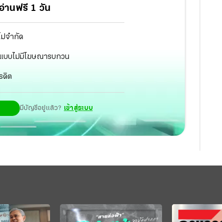
ื่องการปฏิรูปการศึกษาในภูมิภาคของ ศธ. เพื่อเสนอ
่านฟรี 1 วัน
ให้เข้ากับสถานการณ์ปัจจุบัน และเรื่องใดต้องแก้ไข
จะปรับปรุงแก้ไขส่วนใดนั้น รัฐบาลโดยนายวิษณุ เครืองาม
ไม่จำกัด
ัฐ แบบไม่มีโฆษณารบกวน
รดิต
มีบัญชีอยู่แล้ว?
เข้าสู่ระบบ