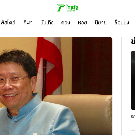
ลฟ์สไตล์
กีฬา
บันเทิง
ดวง
หวย
นิยาย
ช็อปปิ้ง
ข
ยก