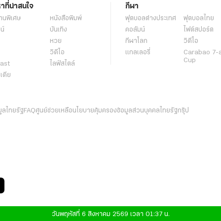
หาที่น่าสนใจ
กีฬา
านพิเศษ
หนังสือพิมพ์
ฟุตบอลต่่างประเทศ
ฟุตบอลไทย
น์
บันเทิง
คอลัมน์
ไฟต์สปอร์ต
หวย
กีฬาโลก
วิดีโอ
วิดีโอ
แกลเลอรี่
Carabao 7-
Cup
ast
ไลฟ์สไตล์
ีเดีย
มูลไทยรัฐ
FAQ
ศูนย์ช่วยเหลือ
นโยบายคุ้มครองข้อมูลส่วนบุคคลไทยรัฐกรุ๊ป
วันพฤหัสที่ 6 สิงหาคม 2569 เวลา 01:37 น.