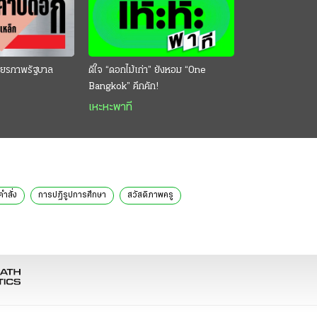
ียรภาพรัฐบาล
ดีใจ “ดอกไม้เก่า” ยังหอม “One
Bangkok” คึกคัก!
เหะหะพาที
ำสั่ง
การปฏิรูปการศึกษา
สวัสดิภาพครู