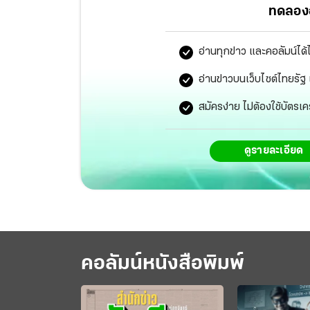
ครูและบุคลากรทางการศึกษา ฉบับที่ 19/2560 เร
ทดลองอ
รัฐบาลตรวจสอบรายละเอียดว่ามีเรื่องใดต้องปรับ
เรื่องนี้มีการดำเนินการทุกกระทรวงอยู่แล้ว ส่วน
อ่านทุกข่าว และคอลัมน์ได้
รองนายกรัฐมนตรี จะเป็นผู้พิจารณา
อ่านข่าวบนเว็บไซต์ไทยร
สมัครง่าย ไม่ต้องใช้บัตรเค
ดูรายละเอียด
คอลัมน์หนังสือพิมพ์