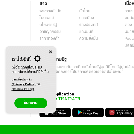
ข่าว
เนื้อ
พระราชสำนัก
ทั่วไทย
รายง
ในกระแส
การเมือง
คอลัม
นโยบายรัฐ
ต่างประเทศ
ดวง
อาชญากรรม
ยานยนต์
นิยาย
ราคาทองคำ
ความยั่งยืน
Podc
มัลติม
เราใช้คุ้กกี้
เกี่ยวกับไทยรัฐ
กิจกรรม
ร่วมงานกับเรา
เกี่ยวกับไทยรัฐ
มูลนิธิไทยรัฐ
ศูนย์ข้อ
เพื่อให้ทุกคนได้ประสบ
เงื่อนไขข้อตกลงการใช้บริการ
ติดต่อเรา
ติดต่อโฆษณา
การณ์การใช้งานที่ดียิ่งขึ้น
อ่านเพิ่มเติมคลิก
(Privacy Policy)
และ
(Cookie Policy)
Application
My THAIRATH
รับทราบ