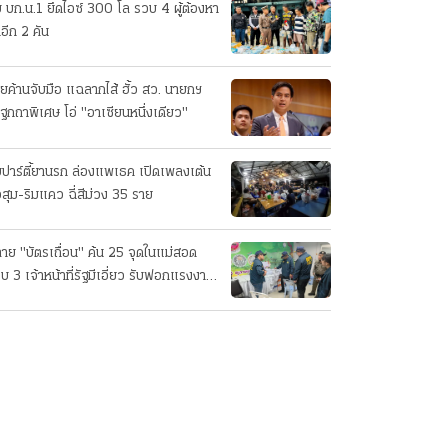
บ บก.น.1 ยึดไอซ์ 300 โล รวบ 4 ผู้ต้องหา
อีก 2 คัน
ายค้านจับมือ แฉลากไส้ ฮั้ว สว. นายกฯ
ฐกถาพิเศษ โอ่ "อาเซียนหนึ่งเดียว"
บปาร์ตี้ยานรก ล่องแพเธค เปิดเพลงเต้น
่วสุม-ริมแคว ฉี่สีม่วง 35 ราย
าย "บัตรเถื่อน" ค้น 25 จุดในแม่สอด
บ 3 เจ้าหน้าที่รัฐมีเอี่ยว รับฟอกแรงงาน
่า