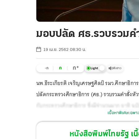
มอบปลัด ศธ.รวบรวมคำส
19 เม.ย. 2562 08:30 น.
+
ก
ก
-ก
ฟังข่าว
Light
นพ.ธีระเกียรติ เจริญเศรษฐศิลป์ รมว.ศึกษาธิก
ปลัดกระทรวงศึกษาธิการ (ศธ.) รวบรวมคำสั่งหัว
กับกระทรวงศึกษาธิการ ซึ่งมีจำนวนมาก อาทิ ฉบับ
เนื้อหาพิเศษเฉพาะ
คุรุสภา คณะกรรมการส่งเสริมสวัสดิการและสวั
คณะกรรมการบริหารองค์การค้าของ สกสค. ฉบับท
หนังสือพิมพ์ไทยรัฐ
เนื